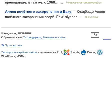
преподаватель там же, с 1968… …
Музыкальная энциклопедия
Аллея почётного захоронения в Баку
— Кладбище Аллея
почётного захоронения азерб. Fəxri xiyaban …
Википедия
© Академик, 2000-2026
18+
Обратная связь:
Техподдержка
,
Реклама на сайте
👣 Путешествия
Экспорт словарей на сайты
, сделанные на PHP,
Joomla,
Drupal,
WordPress, MODx.