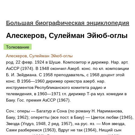
Большая биографическая энциклопедия
Алескеров, Сулейман Эйюб-оглы
Толкование
Алескеров, Сулейман Эйюб-оглы
род. 22 февр. 1924 в Шуше. Композитор и дирижер. Нар. арт.
АзССР (1974). В 1948 окончил Азерб. конс. по кл. композиции
Б. И. Зейдмана. С 1958 преподаватель, с 1968 доцент этой
конс. В 1956—1960 дирижер оркестра азерб. нар.
инструментов Республиканского комитета радио и
телевидения, в 1960—1971 гл. дирижер Т-ра муз. комедии в
Баку. Гос. премия АзССР (1967).
Соч.: оперы — Багатур и Сона (по роману Н. Нариманова,
Баку, 1962); оперетты (все пост. в Баку) — Цветок любви (1945),
Звезда (Улдуз, 1948, 2 ред. 1957), на рус. яз. — Моя звезда,
Сами разберемся (1963), Вдруг не так (1964), Нищий сын