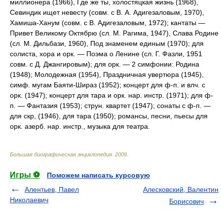
миллионера (1966), Где же ты, холостяцкая жизнь (1968),
Севиндик ищет невесту (совм. с В. А. Адигезаловым, 1970),
Хамиша-Ханум (совм. с В. Адигезаловым, 1972); кантаты —
Привет Великому Октябрю (сл. М. Рагима, 1947), Слава Родине
(сл. М. Дильбази, 1960), Под знаменем единым (1970); для
солиста, хора и оpк. — Поэма о Ленине (сл. Г. Фазли, 1951
совм. с Д. Джангировым); для оpк. — 2 симфонии: Родина
(1948); Молодежная (1954), Праздничная увертюра (1945),
симф. мугам Баяти-Шираз (1952); концерт для ф-п. и влч. с
орк. (1947); концерт для тара и орк. нар. инстр. (1971); для ф-
п. — Фантазия (1953); струн. квартет (1947); сонаты с ф-п. —
для скр, (1946), для тара (1950); романсы, песни, пьесы для
орк. азерб. нар. инстр., музыка для театра.
Большая биографическая энциклопедия
.
2009
.
Игры ⚽
Поможем написать курсовую
Алентьев, Павел
Алесковский, Валентин
Николаевич
Борисович