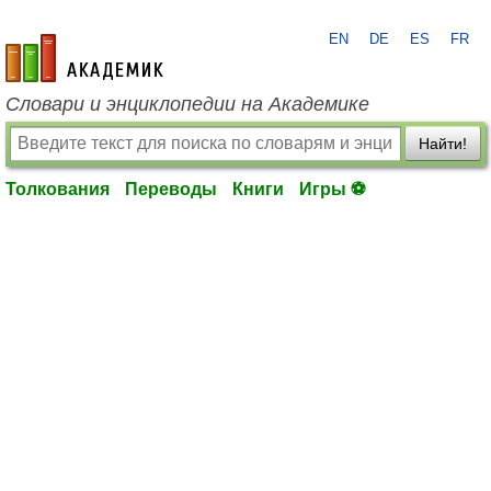
EN
DE
ES
FR
academic.ru
Словари и энциклопедии на Академике
Найти!
Толкования
Переводы
Книги
Игры ⚽