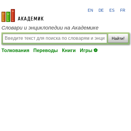
EN
DE
ES
FR
academic.ru
Словари и энциклопедии на Академике
Найти!
Толкования
Переводы
Книги
Игры ⚽