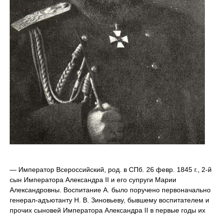
— Император Всероссийский, род. в СПб. 26 февр. 1845 г., 2-й сын Императора Александра II и его супруги Марии Александровны. Воспитание А. было поручено первоначально генерал-адъютанту Н. В. Зиновьеву, бывшему воспитателем и прочих сыновей Императора Александра II в первые годы их детства. С 1860 г. руководство воспитанием Вел. Князей Александра и Владимира перешло к гр. Б. А. Перовскому. Оба воспитателя сумели создать вокруг них здоровую нравственную атмосферу, и А. получил хорошее образование: в числе преподавателей были такие известные ученые, как док. полит, экон. А. И. Чивелев (на нем лежало и общее руководство научн. образованием А.), С. М. Соловьев, Ф. И. Буслаев, Я. К. Грот, И. К. Бабст, К. П. Победоносцев и др. Немалое образовательное значение имели и путешествия А. по России, первое из которых относится к 1866 г. Занятия А. развили в нем большой интерес к живописи и к русской истории: впоследствии он считался выдающимся знатоком русской археологии, в особенности иконографии, под его покровительством образовалось Русское Истор. Общество, председателем которого он состоял с первого дня его деятельности, принимая личное участие в трудах общества и в частности — по изданию Русск. Биографического Словаря. Любовь к изучению родной старины оказала сильное влияние на выработку глубоко национального характера миросозерцания А. — Со дня своего рождения А. был зачислен в списки полков лейб-гвардии: Павловского, затем Преображенского, Гусарского и назначен шефом 12-го гренадерского Астраханского полка. Впоследствии он состоял шефом полков: 2 пех. Софийского, 68 л.-Бородинского, 145 пех. Новочеркасского, 1 л.-драг. Московского, 2 л.-ул. Курляндского, 2 л.-гус. Павлоградского, 3 ул. Смоленского, 15-го драгунского Переяславского и 16 стр. батальона, числился в списках 17-го драгунского Нижегородского полка и, как Наследник Престола, с 1865 г. носил титул Атамана всех казачьих войск. С военной службой и строевыми требованиями А. ознакомился сначала в I кадет. корпусе, а затем в рядах гвардейских частей; теории воен. искусства обучался под руководством преподавателей-специалистов (в числе их был, между проч., М. И. Драгомиров). В 1864 г. А. вместе с Велик. Кн. Владимиром был прикомандирован к Учебному пех. бат. (впоследствии офицерская стрелковая школа), где очень ревностно занимался службой. После этого А. последовательно командовал сперва небольшими строевыми частями, а затем лейб-гвардии Преображенским полком, 1-й гвард. пех. дивизией, гвард. корпусом и, наконец, войсками гвардии и Петерб. воен. округа. Сверх того, А. в период 1866 по 1881 г. состоял вторым шефом полков и частей лейб-гвардии: Преображенского, Семеновского, Измайловского, Егерского, Гренадерского, Павловского, 1-го стрел. Е. В. и 4-го стр. Императ. Фамилии батальонов, Конного, Кирасирского Его Вел., Уланского Его Вел., Казачьего Его Вел., Собственного Его Вел. конвоя, 1-й артил. бригады, 6-й Донской каз. Его Вел. батареи, гвард. кон.-арт. бриг., лейб-гвардии Саперного батальона и Кавалергардского полка. — 12 апреля 1865 г. скончался старший брат А-ра, Наследник Цесаревич Николай Александрович, с которым его связывала очень нежная дружба, общность интересов и постоянный устный и письменный обмен мыслей и впечатлений, — и право на Престол перешло к А. Поставленный лицом к лицу с новой высокой жизненной задачей, А. зиму 1865 г. посвятил дополнению своего образования, слушая лекции К. П. Победоносцева по законоведению и Ф. Г. Тернера по финансовым наукам; 28 окт. 1866 г. он вступил в брак с принцессой Софией-Фредерикой-Дагмарой, дочерью Датского короля Христиана IX, получившей при миропомазании имя Марии Федоровны, которая ранее была невестой Цесаревича Николая Александровича. Облеченный высоким званием Наследника Российского Престола, А. стал также принимать участие в государствен. деятельности, присутствуя при докладах министров Госуд. Императору и состоя членом Государственного Совета. Видную роль сыграл А. в 1867 г. при организации дела общественной и правительственной помощи пострадавшим от неурожая, охватившего большой район. Высшие официальные круги Петербурга, основываясь на тенденциозных докладах губернаторов, преуменьшавших размеры народного бедствия и стремившихся доказать, что "все обстоит благополучно", не допускали огласки и привлечения общества к облегчению участи пострадавших. При содействии председателя Новгородской губерн. земск. упр. Н. А. Качалова, кружок лиц, близких к Аничковскому дворцу, при живом участии А., организовал сбор денежных пожертвований и распределение их по местам. Затем А. исходатайствовал у Александра II-го назначение официальной комиссии для тех же целей, а потом и ассигнование в распоряжение ее из госуд. средств 1 млн. руб. для помощи голодающим. А. был назначен председателем этой комиссии и, благодаря удачному привлечению живых и энергичных общественных деятелей (череповецкого купца Н. А. Милютина и др.), очень успешно выполнил принятую им на себя миссию. — Русско-турецкая война 1877—78 гг. дала возможность А. ознакомиться на практике с военным делом и близко ознакомиться с бытом армии. Боевая деятельность А. представляет значительный военно-исторический интерес. На Цесаревича было возложено командование Рущукским отрядом (нач-к штаба генерал-лейтенант Ванновский), сформированным 22 июня 1887 г. из 12-го (к-р В. Кн. Владимир Александрович) и 13-го (к-р г.-л. Ган) арм. корпусов, силой в 49½ бат., 41 эск. и сот. и 224 оруд. Главнокомандующий поставил А. задачу взять Рущук, овладеть Никополем и, продвинувшись вперед, занять важнейший горный проход через Балканы у Шипки. Во исполнение поставленной цели 10 июля отряд, сосредоточив главные силы на реке Янтре и выдвинув авангард к Обретенику, предпринял было наступательное движение на крепость Рущук, но уже 12 июля события под Плевной вызвали приостановку наступления. Отряду пришлось занять оборонительную позицию по лев. берегу р. Кара-Лома и, вступив в связь с Осман-Базарским отрядом, ограничиться прикрытием от армии Мехмет-Али 120-верст. пространства от Дуная до Елены. Переход турецкой армии в наступление на Шипку и движение Сулеймана-паши на соединение с Мегметом-Али повлекли приказ главнокомандующего Рущукскому отряду встретить армию Мехмета и не допустить ее к дальнейшему движению. Усиленная рекогносцировка, произведенная под непосредственным руководством А., обнаружила сосредоточие значительных сил противника, вследствие чего 14 авг. фронт отряда был перемещен в новом направлении. Медленные и нерешительные действия турец. армии, имевшей в то время значительное превосходство сил, позволили А. сосредоточить оба свои корпуса на небольшом фронте и таким образом обеспечить от восточной армии противника тыл наших войск, расположенных у Плевны. До половины ноября отряд не выходил из оборонительного положения, ограничиваясь упорным сопротивлением всякому движению со стороны турок. 14 нояб. Сулейман-паша, состоявший главнокомандующим восточной армией противника, атаковал части Рущукского отряда (12 корпус), доведенного до 70 тыс. чел.; у Трестеника и Мечки произошел решительный бой, в котором победа досталась войскам Цесаревича. Новая попытка Сулеймана атаковать наш отряд со стороны Рущука была предупреждена в самом начале 26 пех. дивизией (генерал Малахов), нанесшей туркам сильное поражение в бою у Златарицы 24 нояб. 77 г. Для нанесения врагу решительного удара А. хотел обрушиться с главными силами отряда на лев. фланг турецкого расположения у Челнова и Двух Могил, но 30 нояб. турки сами перешли в наступление у Мечки, причем снова были отброшены с большими потерями. Падение Плевны и события на главном театре военных действий позволили Рущукскому отряду покинуть оборонительную линию, и 1 янв. 1878 г. последовал приказ о наступлении отряда по линии Разград, Рущук и Осман-Базар. 13 янв. началось наступление, вызвавшее сначала отход турецкой армии на линию укрепленных городов, а затем и овладение этими пунктами и Силистрией. Высокие боев. отличия: орд. св. Владимира 1 ст. с меч. и св. Георгия 2 ст. и золотая с брил. сабля были наградой А. за его деятельность в период кампании. — После войны А. оказал сильное влияние на ход внутренней политики, принимая живое участие в интимных совещаниях, неоднократно созывавшихся Александром II в 1880—81 гг. для выработки основных положений дальнейшего направления правительственной деятельности и реформы всего государственного строя России. С большим недоброжелательством относился он к представленным Александру II конституционным проектам Вел. Кн. Константина Николаевича и гр. Валуева (дек. 1879 г. — январь 1880 г.), считая всякие стремления к введению народного представительства "столичными бреднями". Взамен этих проектов он настоял (февраль 1880 г.) на противоположном решении — установить временную диктатуру "одного ответственного пред Государем руководителя" всей внутренней политики, для усиления власти и объединения правительственной деятельности в борьбе с крамолой, так как, по его мнению, "главное зло заключалось в отсутствии солидарности ведомств и внутреннем разладе их между собой". Придворные круги прочили в диктаторы самого А., как инициатора этой идеи, но, как известно, председателем верховной распорядительной комиссии был назначен гр. Лорис-Меликов, политика которого — знаменитая "диктатура сердца" — не встретила сочувствия А. Тем не менее, в янв. и фев. 1881 г., при обсуждении составленного Лорис-Меликовым проекта введения в России, хотя и в самых скромных размерах, народного представительства, А. отнесся к этой идее уже более доброжелательно и принял участие в разработке основных положений реформы. 1 мар. 1881 г. А. стал Императором. Ему предстояло два пути: или принять утвержденный Александром II (17 февр. 1881 г.) план привлечения к государственному строительству выборных представителей, или же идти по старому пути неограниченного самодержавия. После долгих колебаний (мар. и апр. 1881 г.), под решительным влиянием К. П. Победоносцева и М. Н. Каткова, А. III остановился на последнем решении, что вполне соответствовало его ли