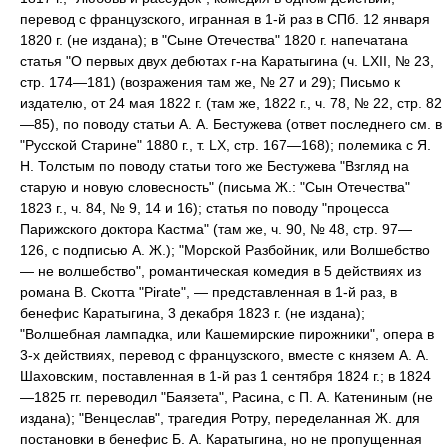
перевод с французского, игранная в 1-й раз в СПб. 12 января
1820 г. (не издана); в "Сыне Отечества" 1820 г. напечатана
статья "О первых двух дебютах г-на Каратыгина (ч. LXII, № 23,
стр. 174—181) (возражения там же, № 27 и 29); Письмо к
издателю, от 24 мая 1822 г. (там же, 1822 г., ч. 78, № 22, стр. 82
—85), по поводу статьи А. А. Бестужева (ответ последнего см. в
"Русской Старине" 1880 г., т. LX, стр. 167—168); полемика с Я.
Н. Толстым по поводу статьи того же Бестужева "Взгляд на
старую и новую словесность" (письма Ж.: "Сын Отечества"
1823 г., ч. 84, № 9, 14 и 16); статья по поводу "процесса
Парижского доктора Кастма" (там же, ч. 90, № 48, стр. 97—
126, с подписью А. Ж.); "Морской Разбойник, или Волшебство
— не волшебство", романтическая комедия в 5 действиях из
романа В. Скотта "Pirate", — представленная в 1-й раз, в
бенефис Каратыгина, 3 декабря 1823 г. (не издана);
"Волшебная лампадка, или Кашемирские пирожники", опера в
3-х действиях, перевод с французского, вместе с князем А. А.
Шаховским, поставленная в 1-й раз 1 сентября 1824 г.; в 1824
—1825 гг. переводил "Баязета", Расина, с П. А. Катениным (не
издана); "Венцеслав", трагедия Ротру, переделанная Ж. для
постановки в бенефис Б. А. Каратыгина, но не пропущенная