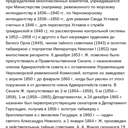
председателем многочисленных комитетов, учреждавшихся
при Министерстве (например, ревизионного по морскому
интендантству в 1836—1840 гг., по Черноморскому
интендантству в 1838—1850 гг., для ревизии Свода Уставов
счетных в 1846 г., для пересмотра Уставов о службе
гражданской в 1848 г.), по рассмотрению контрольной системы
в 1852—1858 гг.) и другого и был награжден орденами до
Белого Орла (1849), чином тайного советника (1843) и золотою
табакеркою с портретом Императора Николая I (1852) при
милостивом рескрипте. 6 декабря 1853 г. Ж. повелено было
присутствовать в Правительственном Сенате, с назначением
членом Адмиралтейств совета и с оставлением Управляющим
Черноморской ревизионной Комиссией, которою он заведовал
с апреля 1850 г. до февраля 1860 г., когда был уволен от этого
поручения и от должности члена Адмиралтейств совета. В
Сенате Ж. присутствовал во 2-м (1854—1856), 5-м (1856—
1858), 1-м (1858—1865) Департаментах, а 24 декабря 1865 г.
назначен был первоприсутствующим сенатором в Департамент
Герольдии, получив в 1856 г. золотую табакерку с
бриллиантами и с вензелем Государя, в 1860 г. — орден
святого Александра Невского, а 1 января 1864 г. Ж. произведен
в действительные тайные советники. А. А. Жандр скончался 19