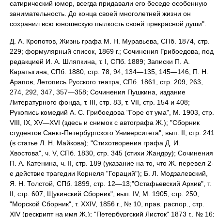
сатирический юмор, всегда придавали его беседе особенную
занимательность. До конца своей многолетней жизни он
сохранил всю юношескую пылкость своей прекрасной души".
Д. А. Кропотов, Жизнь графа M. H. Муравьева, СПб. 1874, стр.
229; формулярный
список, 1869 г.; Сочинения Грибоедова, под
редакцией И. А. Шляпкина, т. I, СПб. 1889; Записки П. А.
Каратыгина, СПб. 1880, стр. 78, 94, 134—135, 145—146; П. Н.
Арапов, Летопись Русского театра, СПб. 1861, стр. 209, 263,
274, 292, 347, 357—358; Сочинения Пушкина, издание
Литературного фонда, т. III, стр. 83, т. VII, стр. 154 и 408;
Рукопись комедий А. С. Грибоедова "Горе от ума", М. 1903, стр.
VIII, IX, XV—XVI (здесь и снимок с автографа Ж.); "Сборник
студентов Санкт-Петербургского Университета", вып. II, стр. 241
(в статье Л. Н. Майкова); "Стихотворения графа Д. И.
Хвостова", ч. V, СПб. 1830, стр. 345 (стихи Жандру); Сочинения
П. А. Катенина, ч. II, стр. 189 (указание на то, что Ж. перевел 2-
е действие трагедии Корнеля "Гораций"); Б. Л. Модзалевский,
Я. Н. Толстой, СПб. 1899, стр. 12—13;"Остафьевский Архив", т.
II, стр. 607; Щукинский Сборник", вып. IV, M. 1905, стр. 250;
"Морской Сборник", т. XXIV, 1856 г., № 10, прав. распор., стр.
XIV (рескрипт на имя Ж.); "Петербургский Листок" 1873 г., № 16;