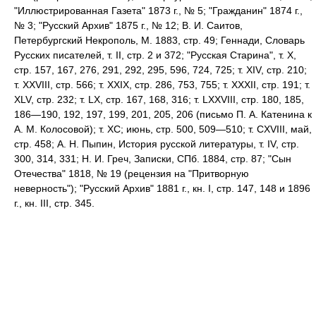
"Иллюстрированная Газета" 1873 г., № 5; "Гражданин" 1874 г.,
№ 3; "Русский Архив" 1875 г., № 12; В. И. Саитов,
Петербургский Некрополь, М. 1883, стр. 49; Геннади, Словарь
Русских писателей, т. II, стр. 2 и 372; "Русская Старина", т. X,
стр. 157, 167, 276, 291, 292, 295, 596, 724, 725; т. XIV, стр. 210;
т. XXVIII, стр. 566; т. XXIX, стр. 286, 753, 755; т. XXXII, стр. 191; т.
XLV, стр. 232; т. LX, стр. 167, 168, 316; т. LXXVIII, стр. 180, 185,
186—190, 192, 197, 199, 201, 205, 206 (письмо П. А. Катенина к
А. М. Колосовой); т. ХС; июнь, стр. 500, 509—510; т. CXVIII, май,
стр. 458; А. Н. Пыпин, История русской литературы, т. IV, стр.
300, 314, 331; Н. И. Греч, Записки, СПб. 1884, стр. 87; "Сын
Отечества" 1818, № 19 (рецензия на "Притворную
неверность"); "Русский Архив" 1881 г., кн. І, стр. 147, 148 и 1896
г., кн. III, стр. 345.