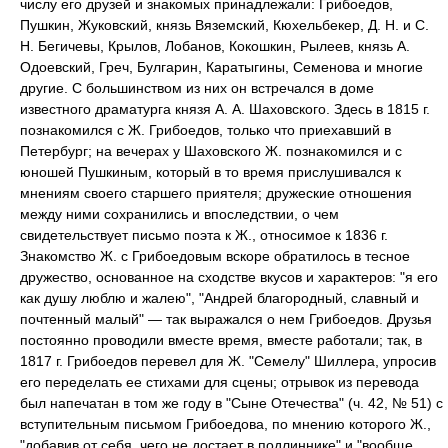
числу его друзей и знакомых принадлежали: Грибоедов,
Пушкин, Жуковский, князь Вяземский, Кюхельбекер, Д. Н. и С.
Н. Бегичевы, Крылов, Лобанов, Кокошкин, Рылеев, князь А.
Одоевский, Греч, Булгарин, Каратыгины, Семенова и многие
другие. С большинством из них он встречался в доме
известного драматурга князя А. А. Шаховского. Здесь в 1815 г.
познакомился с Ж. Грибоедов, только что приехавший в
Петербург; на вечерах у Шаховского Ж. познакомился и с
юношей Пушкиным, который в то время прислушивался к
мнениям своего старшего приятеля; дружеские отношения
между ними сохранились и впоследствии, о чем
свидетельствует письмо поэта к Ж., относимое к 1836 г.
Знакомство Ж. с Грибоедовым вскоре обратилось в тесное
дружество, основанное на сходстве вкусов и характеров: "я его
как душу люблю и жалею", "Андрей благородный, славный и
почтенный малый" — так выражался о нем Грибоедов. Друзья
постоянно проводили вместе время, вместе работали; так, в
1817 г. Грибоедов перевел для Ж. "Семелу" Шиллера, упросив
его переделать ее стихами для сцены; отрывок из перевода
был напечатан в том же году в "Сыне Отечества" (ч. 42, № 51) с
вступительным письмом Грибоедова, по мнению которого Ж.,
"добавив от себя, чего не достает в подлиннике" и "вообще