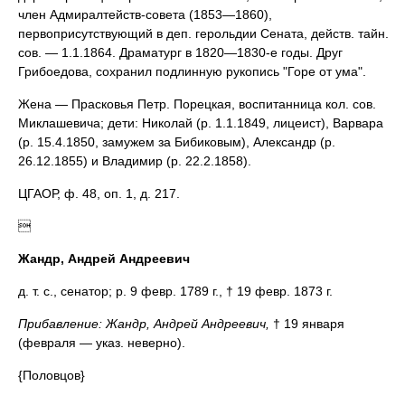
член Адмиралтейств-совета (1853—1860),
первоприсутствующий в деп. герольдии Сената, действ. тайн.
сов. — 1.1.1864. Драматург в 1820—1830-е годы. Друг
Грибоедова, сохранил подлинную рукопись "Горе от ума".
Жена — Прасковья Петр. Порецкая, воспитанница кол. сов.
Миклашевича; дети: Николай (р. 1.1.1849, лицеист), Варвара
(р. 15.4.1850, замужем за Бибиковым), Александр (р.
26.12.1855) и Владимир (р. 22.2.1858).
ЦГАОР, ф. 48, оп. 1, д. 217.

Жандр, Андрей Андреевич
д. т. с., сенатор; р. 9 февр. 1789 г., † 19 февр. 1873 г.
Прибавление: Жандр, Андрей Андреевич,
† 19 января
(февраля — указ. неверно).
{Половцов}