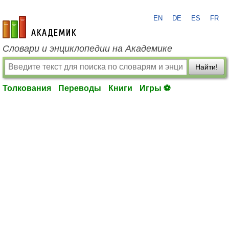
EN
DE
ES
FR
academic.ru
Словари и энциклопедии на Академике
Найти!
Толкования
Переводы
Книги
Игры ⚽