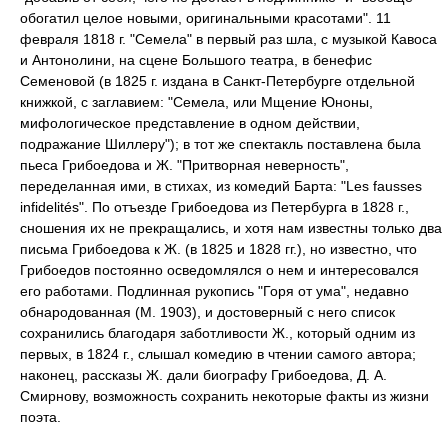
обогатил целое новыми, оригинальными красотами". 11
февраля 1818 г. "Семела" в первый раз шла, с музыкой Кавоса
и Антонолини, на сцене Большого театра, в бенефис
Семеновой (в 1825 г. издана в Санкт-Петербурге отдельной
книжкой, с заглавием: "Семела, или Мщение Юноны,
мифологическое представление в одном действии,
подражание Шиллеру"); в тот же спектакль поставлена была
пьеса Грибоедова и Ж. "Притворная неверность",
переделанная ими, в стихах, из комедий Барта: "Les fausses
infidelités". По отъезде Грибоедова из Петербурга в 1828 г.,
сношения их не прекращались, и хотя нам известны только два
письма Грибоедова к Ж. (в 1825 и 1828 гг.), но известно, что
Грибоедов постоянно осведомлялся о нем и интересовался
его работами. Подлинная рукопись "Горя от ума", недавно
обнародованная (M. 1903), и достоверный с него список
сохранились благодаря заботливости Ж., который одним из
первых, в 1824 г., слышал комедию в чтении самого автора;
наконец, рассказы Ж. дали биографу Грибоедова, Д. А.
Смирнову, возможность сохранить некоторые факты из жизни
поэта.