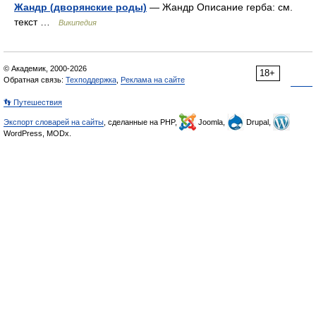
Жандр (дворянские роды)
— Жандр Описание герба: см.
текст …
Википедия
© Академик, 2000-2026
18+
Обратная связь:
Техподдержка
,
Реклама на сайте
👣 Путешествия
Экспорт словарей на сайты
, сделанные на PHP,
Joomla,
Drupal,
WordPress, MODx.