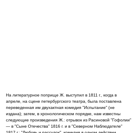
На литературное поприще Ж. выступил в 1811 г., когда в
апреле, на сцене петербургского театра, была поставлена
переведенная им двухактная комедия "Испытание" (не
издана); затем, в хронологическом порядке, нам известны
следующие произведения Ж.: отрывок из Расиновой "Гофолии"
— в "Сыне Отечества" 1816 г. и в "Северном Наблюдателе"
1817 г.; "Любовь и рассудок", комедия в одном действии,