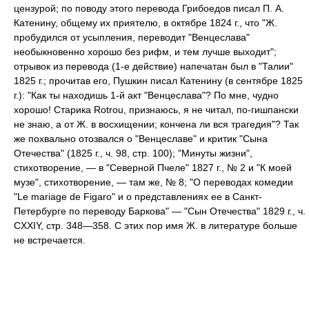
цензурой; по поводу этого перевода Грибоедов писал П. А.
Катенину, общему их приятелю, в октябре 1824 г., что "Ж.
пробудился от усыпления, переводит "Венцеслава"
необыкновенно хорошо без рифм, и тем лучше выходит";
отрывок из перевода (1-е действие) напечатан был в "Талии"
1825 г.; прочитав его, Пушкин писал Катенину (в сентябре 1825
г.): "Как ты находишь 1-й акт "Венцеслава"? По мне, чудно
хорошо! Старика Rotrou, признаюсь, я не читал, по-гишпански
не знаю, а от Ж. в восхищении; кончена ли вся трагедия"? Так
же похвально отозвался о "Венцеславе" и критик "Сына
Отечества" (1825 г., ч. 98, стр. 100); "Минуты жизни",
стихотворение, — в "Северной Пчеле" 1827 г., № 2 и "К моей
музе", стихотворение, — там же, № 8; "О переводах комедии
"Le mariage de Figaro" и о представлениях ее в Санкт-
Петербурге по переводу Баркова" — "Сын Отечества" 1829 г., ч.
CXXIY, стр. 348—358. С этих пор имя Ж. в литературе больше
не встречается.