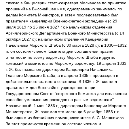
служил в Канцелярии статс-секретаря Молчанова по принятию
прошений на Высочайшее имя, одновременно занимаясь по
делам Комитета Министров, и затем последовательно был
правителем канцелярии Военно-счетной экспедиции (с 29
июля 1819 по 25 июня 1827 г.); начальником отделения
Артиллерийского Департамента Военного Министерства (с 14
октября 1827 г.); начальником отделения Канцелярии
Начальника Морского Штаба (с 30 марта 1828 г.); в 1830—1832
гг. он состоял членом Комитета для составления правил
отчетности по всему ведомству Морского Штаба и других
комиссий и комитетов по Морскому ведомству; 19 апреля 1833
г. Ж. был назначен директором Канцелярии Начальника
Главного Морского Штаба, а в апреле 1835 г. произведен в
действительного статского советника. В 1836 г. Ж. состоял
правителем дел Высочайше учрежденного при
Государственном Совете "секретного Комитета для извлечения
способов уменьшения расходов по разным ведомствам".
Назначенный, 1 мая 1836 г., директором Канцелярии Морского
Министерства, Ж. занимал это место до 6 декабря 1853 г. и
был одним из ближайших помощников князя А. С. Меншикова.
За этот промежуток времени он состоял членом и