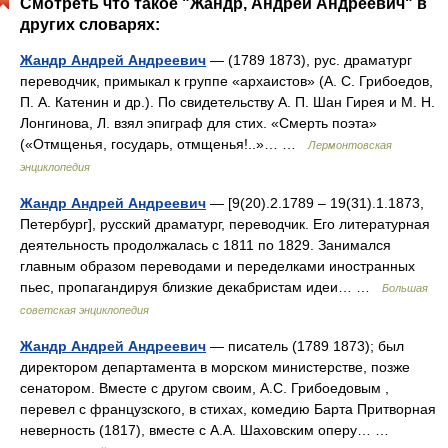
Смотреть что такое "Жандр, Андрей Андреевич" в
других словарях:
Жандр Андрей Андреевич
— (1789 1873), рус. драматург
переводчик, примыкал к группе «архаистов» (А. С. Грибоедов,
П. А. Катенин и др.). По свидетельству А. П. Шан Гирея и М. Н.
Лонгинова, Л. взял эпиграф для стих. «Смерть поэта»
(«Отмщенья, государь, отмщенья!..»… …
Лермонтовская
энциклопедия
Жандр Андрей Андреевич
— [9(20).2.1789 ‒ 19(31).1.1873,
Петербург], русский драматург, переводчик. Его литературная
деятельность продолжалась с 1811 по 1829. Занимался
главным образом переводами и переделками иностранных
пьес, пропагандируя близкие декабристам идеи… …
Большая
советская энциклопедия
Жандр Андрей Андреевич
— писатель (1789 1873); был
директором департамента в морском министерстве, позже
сенатором. Вместе с другом своим, А.С. Грибоедовым ,
перевел с французского, в стихах, комедию Барта Притворная
неверность (1817), вместе с А.А. Шаховским оперу… …