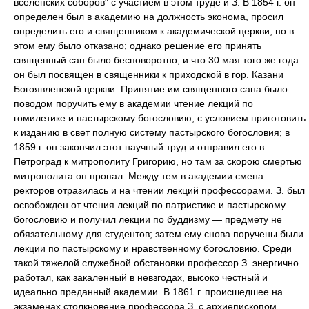
вселенских соборов" с участием в этом труде и З. В 1854 г. он
определен был в академию на должность эконома, просил
определить его и священником к академической церкви, но в
этом ему было отказано; однако решение его принять
священный сан было бесповоротно, и что 30 мая того же года
он был посвящен в священники к приходской в гор. Казани
Богоявленской церкви. Принятие им священного сана было
поводом поручить ему в академии чтение лекций по
гомилетике и пастырскому богословию, с условием приготовить
к изданию в свет полную систему пастырского богословия; в
1859 г. он закончил этот научный труд и отправил его в
Петроград к митрополиту Григорию, но там за скорою смертью
митрополита он пропал. Между тем в академии смена
ректоров отразилась и на чтении лекций профессорами. З. был
освобожден от чтения лекций по патристике и пастырскому
богословию и получил лекции по буддизму — предмету не
обязательному для студентов; затем ему снова поручены были
лекции по пастырскому и нравственному богословию. Среди
такой тяжелой служебной обстановки профессор З. энергично
работал, как закаленный в невзгодах, высоко честный и
идеально преданный академии. В 1861 г. происшедшее на
экзаменах столкновение профессора З. с архиепископом