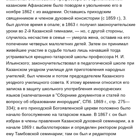
казанским Афанасием было поводом к увольнению его в
ноябре 1862 г. из академии. Оставшись приходским
священником и членом духовной консистории (с 1859 г.), З.
был долгое время в опале; в 1863 г. получил законоучительские
уроки во 2-й Казанской гимназии, — но, с другой стороны,
случилось несчастие в семье — умерла жена, оставив на его
попечении четверых малолетних детей. Затем он принимал
живейшее участие в судьбе только лишь начавшей тогда
устраиваться крещено-татарской школы профессора Н. И.
Ильинского; законоучительствовал в педагогической школе при
Казанском уездном училище для приготовления народных
учителей; был членом и потом председателем Казанского
уездного училищного совета. К этому времени относится его
записка в защиту школьного употребления инородческих
языков (напечатанная в "Сборнике документов и статей по
вопросу об образовании инородцев", СПб. 1869 г., стр. 275—
334); в его приходской Богоявленской церкви положено было
начало богослужению на татарском языке. В 1867 г. он был
избран в члены правления Казанской духовной семинарии, а в
начале 1869 г. выбаллотирован и определен ректором родной
ему Тамбовской семинарии; там он был и редактором