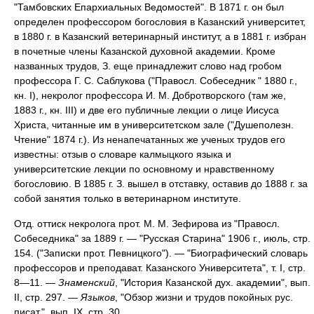
"Тамбовских Епархиальных Ведомостей". В 1871 г. он был
определен профессором богословия в Казанский университет,
в 1880 г. в Казанский ветеринарный институт, а в 1881 г. избран
в почетные члены Казанской духовной академии. Кроме
названных трудов, З. еще принадлежит слово над гробом
профессора Г. С. Саблукова ("Правосл. Собеседник " 1880 г.,
кн. I), некролог профессора И. М. Добротворского (там же,
1883 г., кн. III) и две его публичные лекции о лице Иисуса
Христа, читанные им в университетском зале ("Душеполезн.
Чтение" 1874 г.). Из ненапечатанных же ученых трудов его
известны: отзыв о словаре калмыцкого языка и
университетские лекции по основному и нравственному
богословию. В 1885 г. З. вышел в отставку, оставив до 1888 г. за
собой занятия только в ветеринарном институте.
Отд. оттиск некролога прот. M. M. Зефирова из "Правосл.
Собеседника" за 1889 г. — "Русская Старина" 1906 г., июль, стр.
154. ("Записки прот. Певницкого"). — "Биографический словарь
профессоров и преподават. Казанского Университета", т. I, стр.
8—11. —
Знаменский
,
"История Казанской дух. академии", вып.
II, стр. 297. —
Языков
,
"Обзор жизни и трудов покойных рус.
писат.", вып. IX, стр. 30.