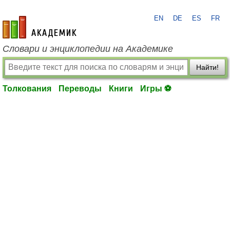
EN
DE
ES
FR
academic.ru
Словари и энциклопедии на Академике
Найти!
Толкования
Переводы
Книги
Игры ⚽