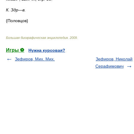
К. Здр
—
в.
{Половцов}
Большая биографическая энциклопедия
.
2009
.
Игры ⚽
Нужна курсовая?
Зефиров, Мих. Мих.
Зефиров, Николай
Серафимович