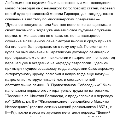
Любимыми его науками были словесность и монголоведение,
много переводил он с немецкого богословских статей, перевел
целый курс христианской морали Гиршера, для кандидатского
сочинения взял тему по миссионерским предметам —
"Духовное пестунство, или Частное попечение священника о
своих пасомых" и тогда уже наметил свое будущее служение
церкви; от монашества он отказался, но на пастырское
служение в священном сане смотрел высоко и сряду принял
бы его, если бы представился к тому случай. По окончании
курса он был назначен в Саратовскую духовную семинарию
преподавателем логики, психологии и патристики, но через год
перешел уже в академию на кафедру патрологии. Здесь он
примкнул к существовавшему тогда в академии бакалаврскому
литературному кружку, полюбил и новую тогда еще науку —
патрологию, которую читал 5 лет, и составил по ней
обстоятельные лекции. В "Православном Собеседнике" были
напечатаны первые его литературные труды по патристике:
"Послания св. Игнатия Богоносца, с предисловием к переводу
их" (1855 г., кн. I) и "Жизнеописание преподобного Максима
Исповедника" (против ложных мнений раскольников 1857 г., кн.
II—IV); после в этом же журнале печатался перевод "Деяний