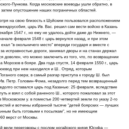
ского
-
Пункова
.
Когда
московские
воеводы
ушли
обратно
,
в
затем
опустошение
наших
пограничных
областей
.
отря
на
свою
близость
к
Шуйским
пользовался
расположением
междоусобия
,
царь
Ив
.
Вас
.
решил
сам
вести
войско
в
Казань
екабря
1547
г
.,
но
ему
не
удалось
дойти
даже
до
Нижнего
, —
начале
февраля
1548
г
.
царь
вернулся
назад
,
и
при
этом
ехал
"
в
окольничего
место
"
впереди
государя
и
вместе
с
за
исправностью
дороги
,
занимал
дворы
и
на
станах
держал
ся
доволен
,
что
можно
заключить
из
того
,
что
,
по
возвращении
,
а
Морозов
в
бояре
.
Два
года
спустя
,
14
февраля
1550
г
.,
царь
воевод
при
нем
находился
и
Ш
..
Отряд
,
которым
Поганого
озера
;
в
самый
разгар
приступа
к
городу
Ш
.
был
Ив
.
Петр
.
Головин
-
Фома
,
незадолго
перед
тем
возвращенный
едолго
оставался
царь
под
Казанью:
25
февраля
,
вследствие
путь
и
взял
с
собой
раненого
Ш
.,
которого
пожаловал
за
этот
в
Московском
у
.
в
поместье
200
четвертей
земли
по
указу
2
-
го
естий
и
вотчины
избранной
тысяче
"
детей
боярских
—
лучших
анным
быть
готовыми
к
посылкам
",
но
не
имеющим
—
60
верст
от
Москвы
.
ый
вели
переговоры
с
послом
ногайского
князя
Юсуфа
—