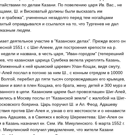
тайствами
по
делам
Казани
.
По
повелению
царя
Ив
.
Вас
.,
не
ищами
,
Ш
.
и
Висковатый
должны
были
высказать
им
я
и
грабежа
",
учиненных
незадолго
перед
тем
ногайцами
ахтый
оправдывался
и
ссылался
на
то
,
что
Тургенев
не
дал
иказным
людям
.
мает
деятельное
участие
в
"
Казанских
делах
".
Прежде
всего
он
весной
1551
г
.
с
Шиг
-
Алеем
,
для
построения
крепости
на
p
.
недели
и
названа
,
в
честь
царя
, "
Иван
-
городом
" (
теперешний
цев
,
что
казанская
царица
Сумбека
велела
укреплять
Казань
,
ближенный
к
ней
крымский
царевич
Улан
-
Кощак
,
видя
смуту
,
г
-
Алей
послал
в
погоню
за
ним
Ш
.,
с
конным
отрядом
в
10000
Волгой
,
перебил
до
пяти
тысяч
сопровождавших
его
крымцев
,
зани
и
взял
в
плен
Кощака
,
его
брата
,
жену
,
детей
и
300
мурз
и
ванного
в
цепи
.
Казанским
царем
был
провозглашен
Шиг
-
Алей
,
вились
в
Москву
послы
от
"
Казанской
земли
"
с
жалобой
на
Шиг
-
осковского
боярина
.
Царь
поручил
Ш
.
и
Ал
.
Феод
.
Адашеву
ствия
против
Шиг
-
Алея
и
,
узнав
о
его
жестокости
и
о
ненависти
зань
Адашева
,
а
в
Свияжск
к
войску
Шереметева:
Шиг
-
Алея
он
м
в
Казань
назначил
кн
.
Сем
.
Ив
.
Микулинского
.
6
марта
1552
г
.
н
.
Микулинский
получил
уведомление
,
что
жители
Казани