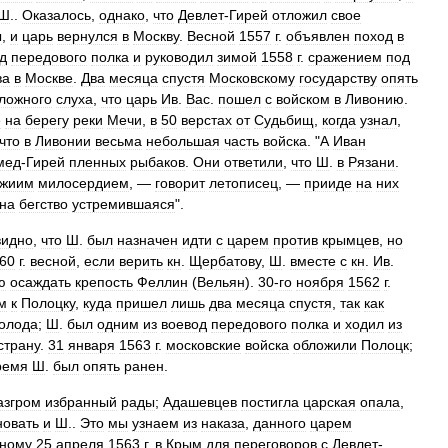
Ш
..
Оказалось
,
однако
,
что
Девлет
-
Гирей
отложил
свое
ы
,
и
царь
вернулся
в
Москву
.
Весной
1557
г
.
объявлен
поход
в
д
передового
полка
и
руководил
зимой
1558
г
.
сражением
под
ва
в
Москве
.
Два
месяца
спустя
Московскому
государству
опять
ложного
слуха
,
что
царь
Ив
.
Вас
.
пошел
с
войском
в
Ливонию
.
е
на
берегу
реки
Мечи
,
в
50
верстах
от
Судьбищ
,
когда
узнал
,
что
в
Ливонии
весьма
небольшая
часть
войска
. "
А
Иван
мед
-
Гирей
пленных
рыбаков
.
Они
ответили
,
что
Ш
.
в
Рязани
.
жиим
милосердием
, —
говорит
летописец
, —
прииде
на
них
на
бегство
устремившаяся
".
видно
,
что
Ш
.
был
назначен
идти
с
царем
против
крымцев
,
но
60
г
.
весной
,
если
верить
кн
.
Щербатову
,
Ш
.
вместе
с
кн
.
Ив
.
ю
осаждать
крепость
Феллин
(
Вельян
).
30
-
го
ноября
1562
г
.
м
к
Полоцку
,
куда
пришел
лишь
два
месяца
спустя
,
так
как
олода
;
Ш
.
был
одним
из
воевод
передового
полка
и
ходил
из
страну
.
31
января
1563
г
.
московские
войска
обложили
Полоцк
;
ремя
Ш
.
был
опять
ранен
.
азгром
избранный
рады
;
Адашевцев
постигла
царская
опала
,
новать
и
Ш
..
Это
мы
узнаем
из
наказа
,
данного
царем
нному
25
апреля
1563
г
.
в
Крым
для
переговоров
с
Девлет
-