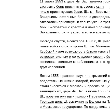
11
марта
1553
г
.
царь
Ив
.
Вас
.
занемог
гор
заставить
бояр
присягнуть
своему
сыну
—
числе
присягнувших
были:
Ш
.,
кн
.
Воротын
Захарьины
;
остальные
бояре
,
с
двоюродн
отказались
присягнуть
и
только
уже
на
тре
Мих
.
Висковатый
с
крестом
и
начал
привод
Захарьины
стояли
у
креста
во
все
время
п
Полгода
спустя
,
в
сентябре
1553
г
.,
Ш
.
уча
главе
войска
стояли
кроме
Ш
.,
кн
.
Микулин
Курбский
имел
возможность
близко
узнать
острозрительным
и
со
младости
своея
в
бо
пожалован
золотым
корабленником
,
т
.
е
.
д
двух
червонцев
.
Летом
1555
г
.
разнеся
слух
,
что
крымский
х
владетельные
князья
которой
,
известные
у
стали
сноситься
с
Москвой
и
просить
защи
защищать
их
,
царь
Ив
.
Вас
.
в
июле
1555
г
.
Ш
.,
поручив
ему
идти
прямо
к
Перекопи
,
о
Троицын
день
Ш
.
выступил
из
Белева
на
"
М
в
Московское
государство
.
По
свидетельст