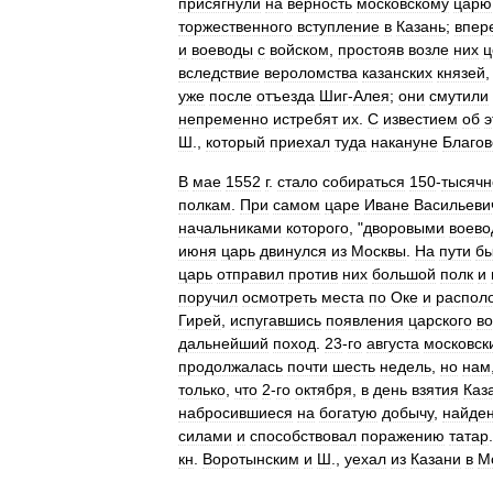
присягнули
на
верность
московскому
царю
торжественного
вступление
в
Казань
;
впер
и
воеводы
с
войском
,
простояв
возле
них
ц
вследствие
вероломства
казанских
князей
уже
после
отъезда
Шиг
-
Алея
;
они
смутили
непременно
истребят
их
.
С
известием
об
э
Ш
.,
который
приехал
туда
накануне
Благо
В
мае
1552
г
.
стало
собираться
150
-
тысячн
полкам
.
При
самом
царе
Иване
Васильеви
начальниками
которого
, "
дворовыми
воево
июня
царь
двинулся
из
Москвы
.
На
пути
б
царь
отправил
против
них
большой
полк
и
поручил
осмотреть
места
по
Оке
и
распол
Гирей
,
испугавшись
появления
царского
во
дальнейший
поход
.
23
-
го
августа
московск
продолжалась
почти
шесть
недель
,
но
нам
только
,
что
2
-
го
октября
,
в
день
взятия
Каз
набросившиеся
на
богатую
добычу
,
найде
силами
и
способствовал
поражению
татар
кн
.
Воротынским
и
Ш
.,
уехал
из
Казани
в
М