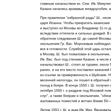
главным
начальством
кн
.
Сем
.
Ив
.
Микулин
Казани
начались
кровавые
междоусобия
,
а
При
правлении
"
избранной
рады
"
Ш
.,
несм
царя
Иоанна
.
Чтобы
прекратить
казанские
и
выступил
из
Москвы
во
Владимир
11
-
го
д
вследствие
оттепели
и
сильных
дождей
.
В
обратном
следовании
Ш
.
до
самой
Москвы
окольничим
Гр
.
Вас
.
Морозовым
наблюдал
все
в
готовности
.
Службой
этой
царь
остал
в
Москву
,
Ш
.
был
пожалован
в
окольничие
Ив
.
Вас
.
был
под
стенами
Казани
;
в
числе
начальствовал
Ш
.,
стоял
за
турами
,
около
ранен
,
и
на
его
место
поставлен
казначей
из
ссылки
за
приверженность
к
Шуйским
.
Н
весенней
непогоды
,
он
пошел
в
обратный
поход
в
бояре
.
В
конце
1550
г
.
Ш
.
получил
октября
1550
г
.
о
раздаче
под
Москвой
пом
слуг
",
а
также
боярам
и
окольничим
, "
обяз
жалованных
поместий
и
вотчин
ближе
50
Летом
1551
г
.
Ш
.
и
дьяк
Ив
.
Мих
.
Висковат