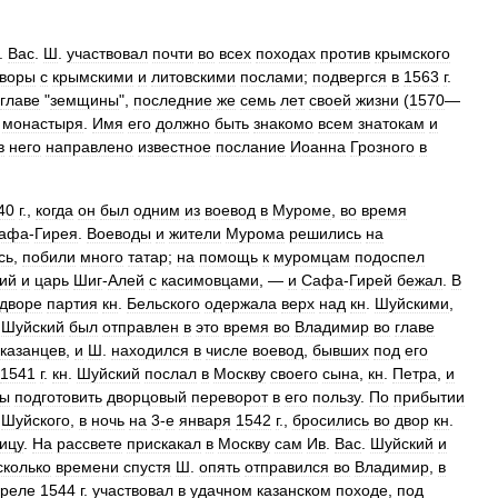
.
Вас
.
Ш
.
участвовал
почти
во
всех
походах
против
крымского
оворы
с
крымскими
и
литовскими
послами
;
подвергся
в
1563
г
.
главе
"
земщины
",
последние
же
семь
лет
своей
жизни
(
1570
—
монастыря
.
Имя
его
должно
быть
знакомо
всем
знатокам
и
в
него
направлено
известное
послание
Иоанна
Грозного
в
40
г
.,
когда
он
был
одним
из
воевод
в
Муроме
,
во
время
афа
-
Гирея
.
Воеводы
и
жители
Мурома
решились
на
сь
,
побили
много
татар
;
на
помощь
к
муромцам
подоспел
ий
и
царь
Шиг
-
Алей
с
касимовцами
, —
и
Сафа
-
Гирей
бежал
.
В
дворе
партия
кн
.
Бельского
одержала
верх
над
кн
.
Шуйскими
,
.
Шуйский
был
отправлен
в
это
время
во
Владимир
во
главе
казанцев
,
и
Ш
.
находился
в
числе
воевод
,
бывших
под
его
1541
г
.
кн
.
Шуйский
послал
в
Москву
своего
сына
,
кн
.
Петра
,
и
бы
подготовить
дворцовый
переворот
в
его
пользу
.
По
прибытии
.
Шуйского
,
в
ночь
на
3
-
е
января
1542
г
.,
бросились
во
двор
кн
.
ицу
.
На
рассвете
прискакал
в
Москву
сам
Ив
.
Вас
.
Шуйский
и
сколько
времени
спустя
Ш
.
опять
отправился
во
Владимир
,
в
реле
1544
г
.
участвовал
в
удачном
казанском
походе
,
под