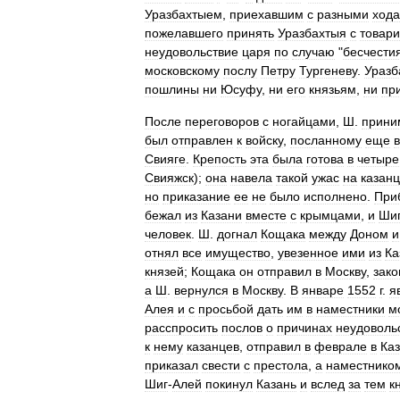
Уразбахтыем
,
приехавшим
с
разными
хода
пожелавшего
принять
Уразбахтыя
с
товар
неудовольствие
царя
по
случаю
"
бесчести
московскому
послу
Петру
Тургеневу
.
Уразб
пошлины
ни
Юсуфу
,
ни
его
князьям
,
ни
пр
После
переговоров
с
ногайцами
,
Ш
.
прини
был
отправлен
к
войску
,
посланному
еще
Свияге
.
Крепость
эта
была
готова
в
четыре
Свияжск
);
она
навела
такой
ужас
на
казан
но
приказание
ее
не
было
исполнено
.
При
бежал
из
Казани
вместе
с
крымцами
,
и
Ши
человек
.
Ш
.
догнал
Кощака
между
Доном
и
отнял
все
имущество
,
увезенное
ими
из
Ка
князей
;
Кощака
он
отправил
в
Москву
,
зако
а
Ш
.
вернулся
в
Москву
.
В
январе
1552
г
.
я
Алея
и
с
просьбой
дать
им
в
наместники
м
расспросить
послов
о
причинах
неудоволь
к
нему
казанцев
,
отправил
в
феврале
в
Ка
приказал
свести
с
престола
,
а
наместнико
Шиг
-
Алей
покинул
Казань
и
вслед
за
тем
к