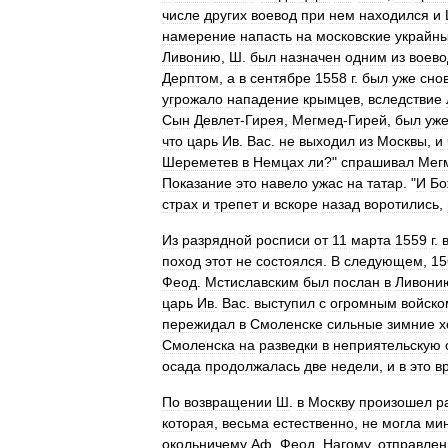
числе
других
воевод
при
нем
находился
и
намерение
напасть
на
московские
украйн
Ливонию
,
Ш
.
был
назначен
одним
из
воево
Дерптом
,
а
в
сентябре
1558
г
.
был
уже
сно
угрожало
нападение
крымцев
,
вследствие
Сын
Девлет
-
Гирея
,
Мегмед
-
Гирей
,
был
уж
что
царь
Ив
.
Вас
.
не
выходил
из
Москвы
,
и
Шереметев
в
Немцах
ли
?"
спрашивал
Мег
Показание
это
навело
ужас
на
татар
. "
И
Бо
страх
и
трепет
и
вскоре
назад
воротились
,
Из
разрядной
росписи
от
11
марта
1559
г
.
поход
этот
не
состоялся
.
В
следующем
,
15
Феод
.
Мстиславским
был
послан
в
Ливони
царь
Ив
.
Вас
.
выступил
с
огромным
войско
пережидал
в
Смоленске
сильные
зимние
х
Смоленска
на
разведки
в
неприятельскую
осада
продолжалась
две
недели
,
и
в
это
в
По
возвращении
Ш
.
в
Москву
произошел
р
которая
,
весьма
естественно
,
не
могла
ми
окольничему
Аф
.
Феод
.
Нагому
,
отправле