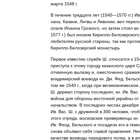
марта
1548
г
.
В
течение
тридцати
лет
(
1540
—
1570
гг
.)
Ив
хана
,
Казани
,
Литвы
и
Ливонии
;
вел
перег
опале
Иоанна
Грозного
,
но
затем
стоял
во
1577
г
.)
был
иноком
Кирилло
-
Белозерского
любителям
русской
старины
,
так
как
проти
Кирилло
-
Белозерский
монастырь
.
Первое
известие
службе
Ш
.
относится
к
15
приступа
к
этому
городу
казанского
царя
С
отчаянную
вылазку
и
,
ожесточенно
сражая
владимирский
воевода
кн
.
Дм
.
Фед
.
Бельск
том
же
1540
г
.,
когда
при
великокняжеском
Ш
.
держал
сторону
последних
;
кн
.
Ив
.
Вас
войска
для
обороны
восточной
украйны
от
начальством
.
В
последних
числах
декабря
Ив
.
Вас
.
Ш
.
с
дружиной
в
300
человек
,
что
этого
отряда
,
московские
приверженцы
кн
Ив
.
Феод
.
Бельского
и
посадили
его
в
темн
снова
объявил
себя
главой
правления
.
Не
качестве
воеводы
передового
полка
,
а
в
ап