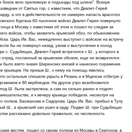
х
боков
зело
прилежную
и
подъезды
под
шляхи
".
Вскоре
разведчик
от
Святых
гор
,
с
известием
,
что
Девлет
-
Гирей
барду
,
а
что
в
действительности
он
намерен
напасть
врасплох
юмского
Кургана
60
-
тысячное
войско
Девлет
-
Гирея
повернуло
гонца
в
Москву
с
известием
об
этом
и
пошел
по
следам
за
оего
войска
,
чтобы
захватить
крымский
обоз
,
по
обыкновению
йска
.
Царь
Ив
.
Вас
.
немедленно
выступил
с
войском
на
встречу
если
бы
не
повернул
назад
,
узнав
о
выступлении
в
поход
ри
c
.
Судьбищах
,
Девлет
-
Гирей
встретился
с
Ш
.,
у
которого
в
к
отряд
,
посланный
за
крымским
обозом
,
еще
не
возвратился
.
м
было
взято
знамя
Ширинских
князей
и
нанесено
поражение
ке
крымцев
.
На
призыв
Ш
.,
к
нему
на
помощь
явились
что
остальные
спешили
укрыть
в
Рязань
и
в
Мценске
отбитую
у
ргамаков
и
80
верблюдов
.
На
другое
утро
возобновился
под
Ш
.
была
застрелена
,
а
сам
он
сильно
ранен
и
поднят
амешательство
,
и
к
вечеру
крымцы
победили
,
несмотря
на
го
полков
,
Басманова
и
Сидорова
.
Царь
Ив
.
Вас
.
прибыл
в
Тулу
ный
Ш
.,
а
крымский
хан
ушел
в
орду
.
Подвиг
Ш
.
при
Судьбищах
ытие
рассказано
довольно
правильно
,
но
численность
ским
вестям
,
пошел
со
своим
полком
из
Москвы
в
Серпухов
,
в