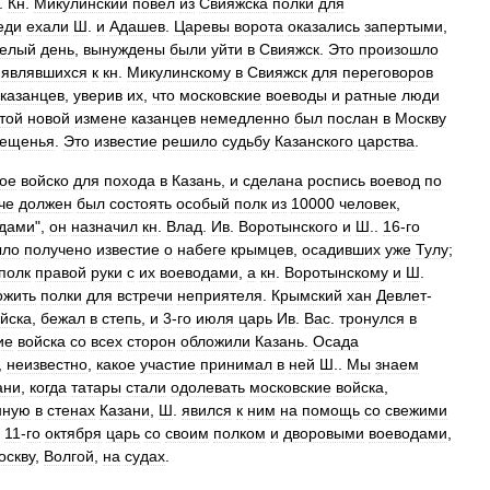
.
Кн
.
Микулинский
повел
из
Свияжска
полки
для
еди
ехали
Ш
.
и
Адашев
.
Царевы
ворота
оказались
запертыми
,
елый
день
,
вынуждены
были
уйти
в
Свияжск
.
Это
произошло
,
являвшихся
к
кн
.
Микулинскому
в
Свияжск
для
переговоров
казанцев
,
уверив
их
,
что
московские
воеводы
и
ратные
люди
той
новой
измене
казанцев
немедленно
был
послан
в
Москву
вещенья
.
Это
известие
решило
судьбу
Казанского
царства
.
ое
войско
для
похода
в
Казань
,
и
сделана
роспись
воевод
по
че
должен
был
состоять
особый
полк
из
10000
человек
,
дами
",
он
назначил
кн
.
Влад
.
Ив
.
Воротынского
и
Ш
..
16
-
го
ыло
получено
известие
о
набеге
крымцев
,
осадивших
уже
Тулу
;
полк
правой
руки
с
их
воеводами
,
а
кн
.
Воротынскому
и
Ш
.
ожить
полки
для
встречи
неприятеля
.
Крымский
хан
Девлет
-
йска
,
бежал
в
степь
,
и
3
-
го
июля
царь
Ив
.
Вас
.
тронулся
в
ие
войска
со
всех
сторон
обложили
Казань
.
Осада
,
неизвестно
,
какое
участие
принимал
в
ней
Ш
..
Мы
знаем
ани
,
когда
татары
стали
одолевать
московские
войска
,
нную
в
стенах
Казани
,
Ш
.
явился
к
ним
на
помощь
со
свежими
.
11
-
го
октября
царь
со
своим
полком
и
дворовыми
воеводами
,
оскву
,
Волгой
,
на
судах
.