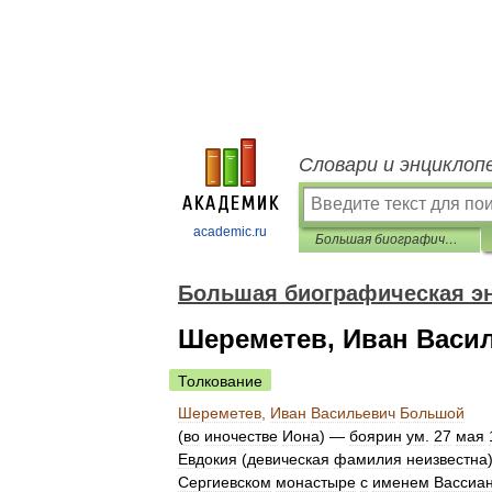
Словари и энциклоп
academic.ru
Большая биографическая энциклопедия
Большая биографическая э
Шереметев, Иван Васи
Толкование
Шереметев
,
Иван
Васильевич
Большой
(
во
иночестве
Иона
) —
боярин
ум
.
27
мая
Евдокия
(
девическая
фамилия
неизвестна
Сергиевском
монастыре
с
именем
Вассиа