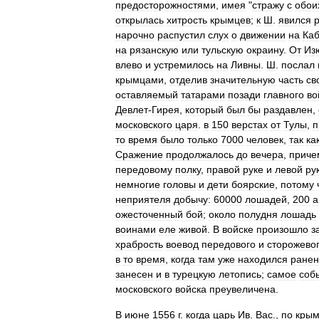
предосторожностями
,
имея
"
стражу
с
обои
открылась
хитрость
крымцев
;
к
Ш
.
явился
нарочно
распустил
слух
о
движении
на
Ка
на
рязанскую
или
тульскую
окраину
.
От
Из
влево
и
устремилось
на
Ливны
.
Ш
.
послал
крымцами
,
отделив
значительную
часть
св
оставляемый
татарами
позади
главного
во
Девлет
-
Гирея
,
который
был
бы
раздавлен
,
московского
царя
.
в
150
верстах
от
Тулы
,
п
то
время
было
только
7000
человек
,
так
ка
Сражение
продолжалось
до
вечера
,
приче
передовому
полку
,
правой
руке
и
левой
ру
немногие
головы
и
дети
боярские
,
потому
неприятеля
добычу:
60000
лошадей
,
200
а
ожесточенный
бой
;
около
полудня
лошадь
воинами
еле
живой
.
В
войске
произошло
з
храбрость
воевод
передового
и
сторожево
в
то
время
,
когда
там
уже
находился
ране
занесен
и
в
турецкую
летопись
;
самое
соб
московского
войска
преувеличена
.
В
июне
1556
г
.
когда
царь
Ив
.
Вас
.,
по
крым