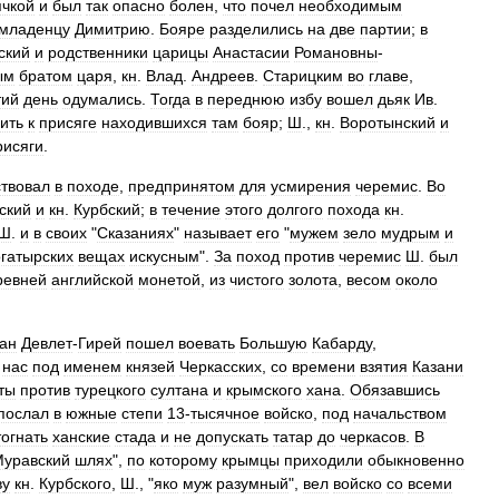
ячкой
и
был
так
опасно
болен
,
что
почел
необходимым
младенцу
Димитрию
.
Бояре
разделились
на
две
партии
;
в
ский
и
родственники
царицы
Анастасии
Романовны
-
ым
братом
царя
,
кн
.
Влад
.
Андреев
.
Старицким
во
главе
,
тий
день
одумались
.
Тогда
в
переднюю
избу
вошел
дьяк
Ив
.
ить
к
присяге
находившихся
там
бояр
;
Ш
.,
кн
.
Воротынский
и
рисяги
.
ствовал
в
походе
,
предпринятом
для
усмирения
черемис
.
Во
ский
и
кн
.
Курбский
;
в
течение
этого
долгого
похода
кн
.
Ш
.
и
в
своих
"
Сказаниях
"
называет
его
"
мужем
зело
мудрым
и
гатырских
вещах
искусным
".
За
поход
против
черемис
Ш
.
был
ревней
английской
монетой
,
из
чистого
золота
,
весом
около
ан
Девлет
-
Гирей
пошел
воевать
Большую
Кабарду
,
нас
под
именем
князей
Черкасских
,
со
времени
взятия
Казани
ты
против
турецкого
султана
и
крымского
хана
.
Обязавшись
послал
в
южные
степи
13
-
тысячное
войско
,
под
начальством
тогнать
ханские
стада
и
не
допускать
татар
до
черкасов
.
В
уравский
шлях
",
по
которому
крымцы
приходили
обыкновенно
ву
кн
.
Курбского
,
Ш
., "
яко
муж
разумный
",
вел
войско
со
всеми