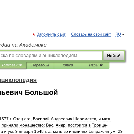
Запомнить сайт
Словарь на свой сайт
RU
едии на Академике
Найти!
Толкования
Переводы
Книги
Игры ⚽
нциклопедия
льевич Большой
1577
г
.
Отец
его
,
Василий
Андреевич
Шереметев
,
и
мать
)
приняли
монашество:
Вас
.
Андр
.
постригся
в
Троице
-
на
и
ум
.
9
января
1548
г
.
а
,
мать
во
инокинях
Евпраксия
ум
.
29