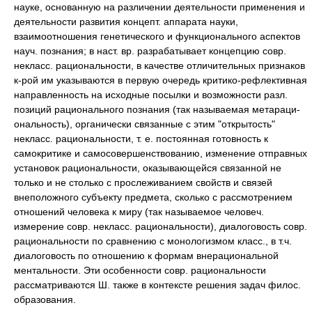
науке, основанную на различении деятельности применения и
деятельности развития концепт. аппарата науки,
взаимоотношения генетического и функционального аспектов
науч. познания; в наст. вр. разрабатывает концепцию совр.
некласс. рациональности, в качестве отличительных признаков
к-рой им указываются в первую очередь критико-рефлективная
направленность на исходные посылки и возможности разл.
позиций рационального познания (так называемая метараци-
ональность), органически связанные с этим "открытость"
некласс. рациональности, т. е. постоянная готовность к
самокритике и самосовершенствованию, изменение отправных
установок рациональности, оказывающейся связанной не
только и не столько с прослеживанием свойств и связей
внеположного субъекту предмета, сколько с рассмотрением
отношений человека к миру (так называемое человеч.
измерение совр. некласс. рациональности), диалоговость совр.
рациональности по сравнению с монологизмом класс., в т.ч.
диалоговость по отношению к формам внерациональной
ментальности. Эти особенности совр. рациональности
рассматриваются Ш. также в контексте решения задач филос.
образования.