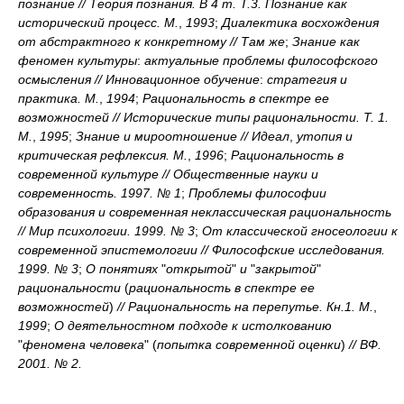
познание // Теория познания. В 4 т. Т.3. Познание как
исторический процесс. М.
,
1993
;
Диалектика восхождения
от абстрактного к конкретному // Там же
;
Знание как
феномен культуры
:
актуальные проблемы философского
осмысления // Инновационное обучение
:
стратегия и
практика. М.
,
1994
;
Рациональность в спектре ее
возможностей // Исторические типы рациональности. Т. 1.
М.
,
1995
;
Знание и мироотношение // Идеал
,
утопия и
критическая рефлексия. М.
,
1996
;
Рациональность в
современной культуре // Общественные науки и
современность. 1997. № 1
;
Проблемы философии
образования и современная неклассическая рациональность
// Мир психологии. 1999. № 3
;
От классической гносеологии к
современной эпистемологии // Философские исследования.
1999. № 3
;
О понятиях
"
открытой
"
и
"
закрытой
"
рациональности
(
рациональность в спектре ее
возможностей
)
// Рациональность на перепутье. Кн.1. М.
,
1999
;
О деятельностном подходе к истолкованию
"
феномена человека
"
(
попытка современной оценки
)
// ВФ.
2001. № 2.