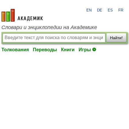
EN
DE
ES
FR
academic.ru
Словари и энциклопедии на Академике
Найти!
Толкования
Переводы
Книги
Игры ⚽