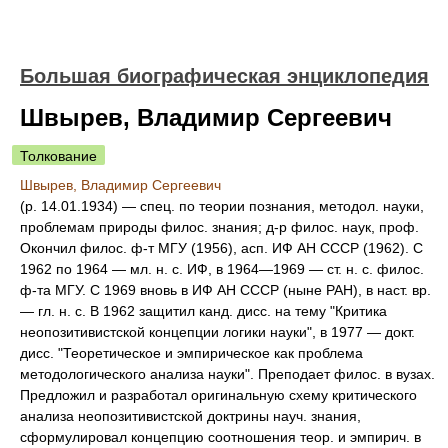
Большая биографическая энциклопедия
Швырев, Владимир Сергеевич
Толкование
Швырев, Владимир Сергеевич
(р. 14.01.1934) — спец. по теории познания, методол. науки,
проблемам природы филос. знания; д-р филос. наук, проф.
Окончил филос. ф-т МГУ (1956), асп. ИФ АН СССР (1962). С
1962 по 1964 — мл. н. с. ИФ, в 1964—1969 — ст. н. с. филос.
ф-та МГУ. С 1969 вновь в ИФ АН СССР (ныне РАН), в наст. вр.
— гл. н. с. В 1962 защитил канд. дисс. на тему "Критика
неопозитивистской концепции логики науки", в 1977 — докт.
дисс. "Теоретическое и эмпирическое как проблема
методологического анализа науки". Преподает филос. в вузах.
Предложил и разработал оригинальную схему критического
анализа неопозитивистской доктрины науч. знания,
сформулировал концепцию соотношения теор. и эмпирич. в