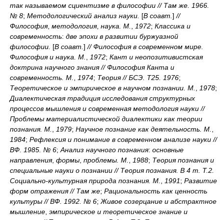
так называемом сциентизме в философии // Там же. 1966.
№ 8
;
Методологический анализ науки.
[
В соавт.
]
//
Философия
,
методология
,
наука. М.
,
1972
;
Классика и
современность
:
две эпохи в развитии буржуазной
философии.
[
В соавт.
]
// Философия в современном мире.
Философия и наука. М.
,
1972
;
Кант и неопозитивистская
доктрина научного знания // Философия Канта и
современность. М.
,
1974
;
Теория // БСЭ. Т25. 1976
;
Теоретическое и эмпирическое в научном познании. М.
,
1978
;
Диалектическая традиция исследования структурных
процессов мышления и современная методология науки //
Проблемы материалистической диалектики как теории
познания. М.
,
1979
;
Научное познание как деятельность. М.
,
1984
;
Рефлексия и понимание в современном анализе науки //
ВФ. 1985. № 6
;
Анализ научного познания
:
основные
направления
,
формы
,
проблемы. М.
,
1988
;
Теория познания и
специальные науки о познании // Теория познания. В 4 т. Т.2.
Социально-культурная природа познания. М.
,
1991
;
Развитие
форм отражения // Там же
;
Рациональность как ценность
культуры // ВФ. 1992. № 6
;
Живое созерцание и абстрактное
мышление
,
эмпирическое и теоретическое знание и