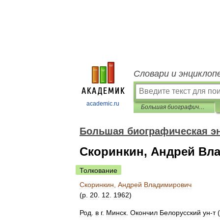
Словари и энциклоп
academic.ru
Большая биографическая энциклопедия
Большая биографическая э
Скоринкин, Андрей Вл
Толкование
Скоринкин
,
Андрей
Владимирович
(
р
.
20
.
12
.
1962
)
Род
.
в
г
.
Минск
.
Окончил
Белорусский
ун
-
т
(