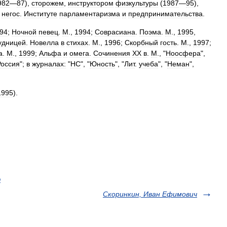
982
—
87
),
сторожем
,
инструктором
физкультуры
(
1987
—
95
),
негос
.
Институте
парламентаризма
и
предпринимательства
.
94
;
Ночной
певец
.
М
.,
1994
;
Соврасиана
.
Поэма
.
М
.,
1995
,
удницей
.
Новелла
в
стихах
.
М
.,
1996
;
Скорбный
гость
.
М
.,
1997
;
а
.
М
.,
1999
;
Альфа
и
омега
.
Сочинения
XX
в
.
М
., "
Ноосфера
",
Россия
";
в
журналах:
"
НС
", "
Юность
", "
Лит
.
учеба
", "
Неман
",
1995
).
т
Скоринкин, Иван Ефимович