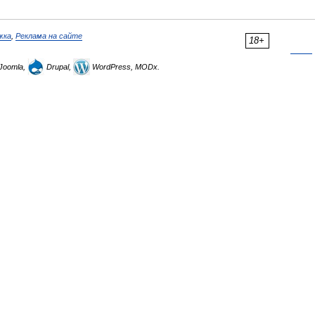
жка
,
Реклама на сайте
18+
Joomla,
Drupal,
WordPress, MODx.