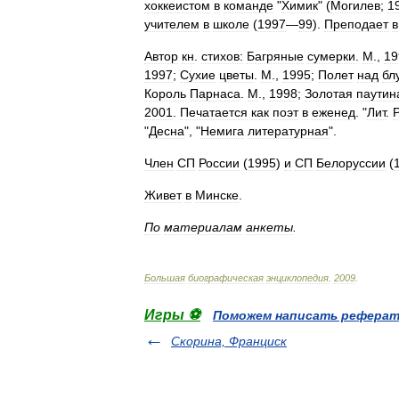
хоккеистом
в
команде
"
Химик
" (
Могилев
;
1
учителем
в
школе
(
1997
—
99
).
Преподает
в
Автор
кн
.
стихов:
Багряные
сумерки
.
М
.,
19
1997
;
Сухие
цветы
.
М
.,
1995
;
Полет
над
бл
Король
Парнаса
.
М
.,
1998
;
Золотая
паутин
2001
.
Печатается
как
поэт
в
еженед
. "
Лит
.
"
Десна
", "
Немига
литературная
".
Член
СП
России
(
1995
)
и
СП
Белоруссии
(
Живет
в
Минске
.
По
материалам
анкеты
.
Большая
биографическая
энциклопедия
.
2009
.
Игры ⚽
Поможем написать рефера
Скорина, Франциск