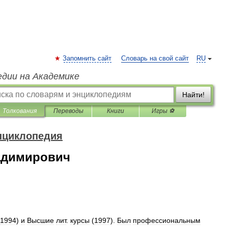
Запомнить сайт
Словарь на свой сайт
RU
едии на Академике
Найти!
Толкования
Переводы
Книги
Игры ⚽
нциклопедия
адимирович
1994
)
и
Высшие
лит
.
курсы
(
1997
).
Был
профессиональным