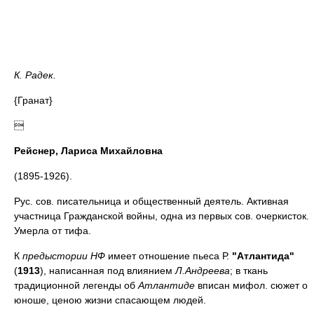
К. Радек.
{Гранат}

Рейснер, Лариса Михайловна
(1895-1926).
Рус. сов. писательница и общественный деятель. Активная
участница Гражданской войны, одна из первых сов. очеркисток.
Умерла от тифа.
К
предыстории НФ
имеет отношение пьеса Р.
"Атлантида"
(
1913
), написанная под влиянием
Л.Андреева
; в ткань
традиционной легенды об
Атлантиде
вписан мифол. сюжет о
юноше, ценою жизни спасающем людей.