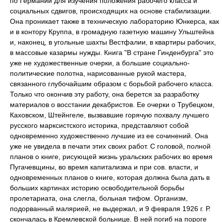
по Германии для изучения положения рабочего класса и
социальных сдвигов, происходящих на основе стабилизации.
Она проникает также в техническую лабораторию Юнкерса, как
и в контору Круппа, в громадную газетную машину Ульштейна
и, наконец, в угольные шахты Вестфалии, в квартиры рабочих,
в массовые казармы нужды. Книга "В стране Гинденбурга" это
уже не художественные очерки, а большие социально-
политические полотна, нарисованные рукой мастера,
связанного глубочайшим образом с борьбой рабочего класса.
Только что окончив эту работу, она берется за разработку
материалов о восстании декабристов. Ее очерки о Трубецком,
Каховском, Штейнгеле, вызвавшие горячую похвалу лучшего
русского марксистского историка, представляют собой
одновременно художественно лучшие из ее сочинений. Она
уже не увидела в печати этих своих работ. С головой, полной
планов о книге, рисующей жизнь уральских рабочих во время
Пугачевщины, во время капитализма и при сов. власти, и
одновременных планов о книге, которая должна была дать в
больших картинах историю освободительной борьбы
пролетариата, она слегла, больная тифом. Организм,
подорванный малярией, не выдержал, и 9 февраля 1926 г. Р.
скончалась в Кремлевской больнице. В ней погиб на пороге