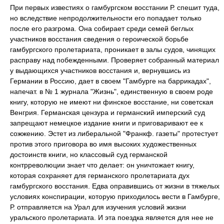
При первых известиях о гамбургском восстании Р. спешит туда,
но вследствие непродолжительности его попадает только
после его разгрома. Она собирает среди семей беглых
участников восстания сведения о героической борьбе
гамбургского пролетариата, проникает в залы судов, чинящих
расправу над побежденными. Проверяет собранный материал
у выдающихся участников восстания и, вернувшись из
Германии в Россию, дает в своем "Гамбурге на баррикадах",
напечат. в № 1 журнала "Жизнь", единственную в своем роде
книгу, которую не имеют ни финское восстание, ни советская
Венгрия. Германская цензура и германский имперский суд
запрещают немецкое издание книги и приговаривают ее к
сожжению. Эстет из либеральной "Франкф. газеты" протестует
против этого приговора во имя высоких художественных
достоинств книги, но классовый суд германской
контрреволюции знает что делает: он уничтожает книгу,
которая сохраняет для германского пролетариата дух
гамбургского восстания. Едва оправившись от жизни в тяжелых
условиях конспирации, которую приходилось вести в Гамбурге,
Р. отправляется на Урал для изучения условий жизни
уральского пролетариата. И эта поездка является для нее не