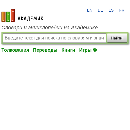
EN
DE
ES
FR
academic.ru
Словари и энциклопедии на Академике
Найти!
Толкования
Переводы
Книги
Игры ⚽