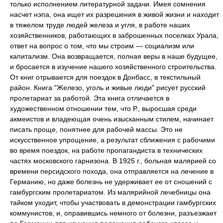
только исполнением литературной задачи. Имея сомнения
насчет нэпа, она ищет их разрешения в живой жизни и находит
в тяжелом труде людей железа и угля, в работе наших
хозяйственников, работающих в заброшенных поселках Урала,
ответ на вопрос о том, что мы строим — социализм или
капитализм. Она возвращается, полная веры в наше будущее,
и бросается в изучение нашего хозяйственного строительства.
От книг отрывается для поездок в Донбасс, в текстильный
район. Книга "Железо, уголь и живые люди" рисует русский
пролетариат за работой. Эта книга отличается в
художественном отношении тем, что Р., выросшая среди
акмеистов и владеющая очень изысканным стилем, начинает
писать проще, понятнее для рабочей массы. Это не
искусственное упрощение, а результат сближения с рабочими
во время поездок, на работе пропагандиста в технических
частях московского гарнизона. В 1925 г., больная малярией со
времени персидского похода, она отправляется на лечение в
Германию, но даже болезнь не удерживает ее от сношений с
гамбургским пролетариатом. Из малярийной лечебницы она
тайком уходит, чтобы участвовать в демонстрации гамбургских
коммунистов, и, оправившись немного от болезни, разъезжает