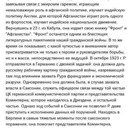
завязывая связи с эмирским гаремом, играющим
немаловажную роль в афганской политике, изучает индийскую
политику Англии, для которой Афганистан играет роль одного
из форпостов, изучает индийское национальное движение.
Вернувшись в 23 г. из Кабула, она издает свою книжку "Фронт" и
"Афганистан". "Фронт" останется одним из блестящих
литературных памятников нашей гражданской войны. В то же
время он показывает, с какой чуткостью и вниманием автор
присматривается не только к героям и руководителям борьбы,
но и к массе, непосредственно ее ведущей. В октябре 1923 г. Р.
отправляется в Германию с двоякой задачей: она должна дать
русскому рабочему картину гражданской войны, назревающей
там под влиянием захвата Рура французами и экономической
разрухи. Одновременно она должна была, в случае захвата
власти в Саксонии, служить офицером связи между той частью
ЦК германской коммунистической партии и представительства
Коминтерна, которое находилось в Дрездене, и остальной
частью. Однако ход событий в Саксонии не позволил Р. даже
приступить к исполнению данных ей поручений. Находясь в
Берлине в самые тяжелые моменты после саксонского
поражения, она помогает представителям Коминтерна,