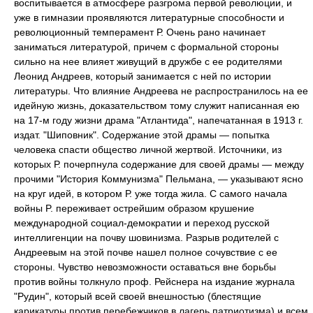
воспитывается в атмосфере разгрома первой революции, и
уже в гимназии проявляются литературные способности и
революционный темперамент Р. Очень рано начинает
заниматься литературой, причем с формальной стороны
сильно на нее влияет живущий в дружбе с ее родителями
Леонид Андреев, который занимается с ней по истории
литературы. Что влияние Андреева не распространилось на ее
идейную жизнь, доказательством тому служит написанная ею
на 17-м году жизни драма "Атлантида", напечатанная в 1913 г.
издат. "Шиповник". Содержание этой драмы — попытка
человека спасти общество личной жертвой. Источники, из
которых Р. почерпнула содержание для своей драмы — между
прочими "История Коммунизма" Пельмана, — указывают ясно
на круг идей, в котором Р. уже тогда жила. С самого начала
войны P. переживает острейшим образом крушение
международной социал-демократии и переход русской
интеллигенции на почву шовинизма. Разрыв родителей с
Андреевым на этой почве нашел полное сочувствие с ее
стороны. Чувство невозможности оставаться вне борьбы
против войны толкнуло проф. Рейснера на издание журнала
"Рудин", который всей своей внешностью (блестящие
карикатуры против перебежчиков в лагерь патриотизма) и всем