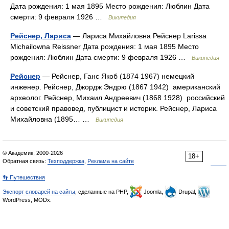
Дата рождения: 1 мая 1895 Место рождения: Люблин Дата
смерти: 9 февраля 1926 …
Википедия
Рейснер, Лариса
— Лариса Михайловна Рейснер Larissa
Michailowna Reissner Дата рождения: 1 мая 1895 Место
рождения: Люблин Дата смерти: 9 февраля 1926 …
Википедия
Рейснер
— Рейснер, Ганс Якоб (1874 1967) немецкий
инженер. Рейснер, Джордж Эндрю (1867 1942) американский
археолог. Рейснер, Михаил Андреевич (1868 1928) российский
и советский правовед, публицист и историк. Рейснер, Лариса
Михайловна (1895… …
Википедия
© Академик, 2000-2026
18+
Обратная связь:
Техподдержка
,
Реклама на сайте
👣 Путешествия
Экспорт словарей на сайты
, сделанные на PHP,
Joomla,
Drupal,
WordPress, MODx.