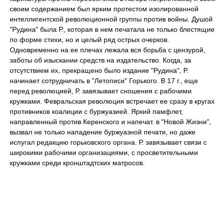
своим содержанием был ярким протестом изолированной
интеллигентской революционной группы против войны. Душой
"Рудина" была Р., которая в нем печатала не только блестящие
по форме стихи, но и целый ряд острых очерков.
Одновременно на ее плечах лежала вся борьба с цензурой,
заботы об изыскании средств на издательство. Когда, за
отсутствием их, прекращено было издание "Рудина", Р.
начинает сотрудничать в "Летописи" Горького. В 17 г., еще
перед революцией, Р. завязывает сношения с рабочими
кружками. Февральская революция встречает ее сразу в кругах
противников коалиции с буржуазией. Яркий памфлет,
направленный против Керенского и напечат. в "Новой Жизни",
вызвал не только нападение буржуазной печати, но даже
испугал редакцию горьковского органа. Р. завязывает связи с
широкими рабочими организациями, с просветительными
кружками среди кронштадтских матросов.