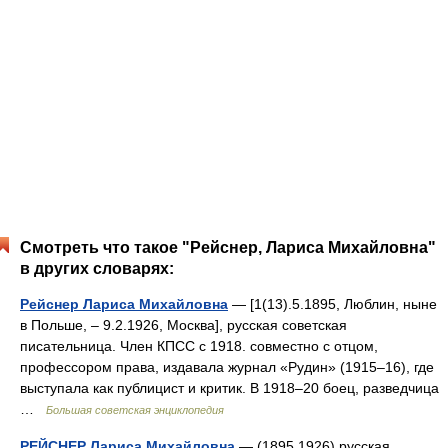
Смотреть что такое "Рейснер, Лариса Михайловна"
в других словарях:
Рейснер Лариса Михайловна
— [1(13).5.1895, Люблин, ныне
в Польше, ‒ 9.2.1926, Москва], русская советская
писательница. Член КПСС с 1918. совместно с отцом,
профессором права, издавала журнал «Рудин» (1915‒16), где
выступала как публицист и критик. В 1918‒20 боец, разведчица
…
Большая советская энциклопедия
РЕЙСНЕР Лариса Михайловна
— (1895 1926) русская