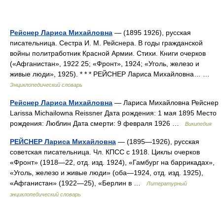
Рейснер Лариса Михайловна
— (1895 1926), русская
писательница. Сестра И. М. Рейснера. В годы гражданской
войны политработник Красной Армии. Стихи. Книги очерков
(«Афганистан», 1922 25; «Фронт», 1924; «Уголь, железо и
живые люди», 1925). * * * РЕЙСНЕР Лариса Михайловна… …
Энциклопедический словарь
Рейснер Лариса Михайловна
— Лариса Михайловна Рейснер
Larissa Michailowna Reissner Дата рождения: 1 мая 1895 Место
рождения: Люблин Дата смерти: 9 февраля 1926 …
Википедия
РЕЙСНЕР Лариса Михайловна
— (1895—1926), русская
советская писательница. Чл. КПСС с 1918. Циклы очерков
«Фронт» (1918—22, отд. изд. 1924), «Гамбург на баррикадах»,
«Уголь, железо и живые люди» (оба—1924, отд. изд. 1925),
«Афганистан» (1922—25), «Берлин в …
Литературный
энциклопедический словарь