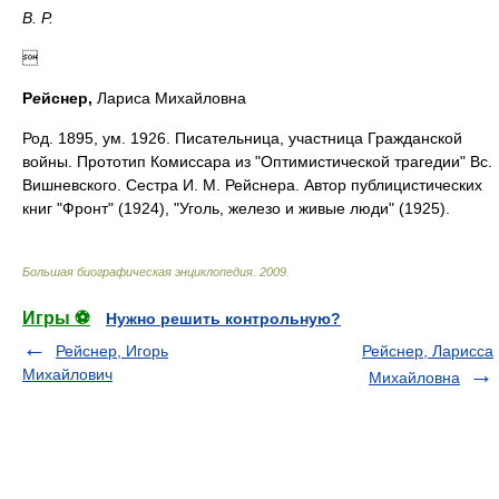
В. Р.

Р
е
йснер,
Лариса Михайловна
Род. 1895, ум. 1926. Писательница, участница Гражданской
войны. Прототип Комиссара из "Оптимистической трагедии" Вс.
Вишневского. Сестра И. М. Рейснера. Автор публицистических
книг "Фронт" (1924), "Уголь, железо и живые люди" (1925).
Большая биографическая энциклопедия
.
2009
.
Игры ⚽
Нужно решить контрольную?
Рейснер, Игорь
Рейснер, Ларисса
Михайлович
Михайловна