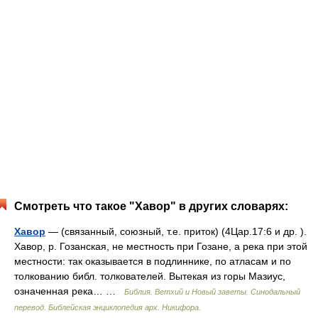
Смотреть что такое "Хавор" в других словарях:
Хавор
— (связанный, союзный, т.е. приток) (4Цар.17:6 и др. ).
Хавор, р. Гозанская, не местность при Гозане, а река при этой
местности: так оказывается в подлиннике, по атласам и по
толкованию библ. толкователей. Вытекая из горы Мазиус,
означенная река… …
Библия. Ветхий и Новый заветы. Синодальный
перевод. Библейская энциклопедия арх. Никифора.