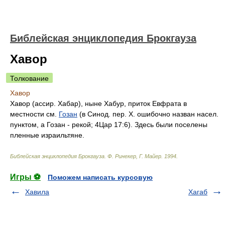
Библейская энциклопедия Брокгауза
Хавор
Толкование
Хавор
Хавор (ассир. Хабар), ныне Хабур, приток Евфрата в
местности см.
Гозан
(в Синод. пер. Х. ошибочно назван насел.
пунктом, а Гозан - рекой; 4Цар 17:6). Здесь были поселены
пленные израильтяне.
Библейская энциклопедия Брокгауза
.
Ф. Ринекер, Г. Майер
.
1994
.
Игры ⚽
Поможем написать курсовую
Хавила
Хагаб