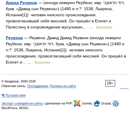
Давид Реувени
— (иногда неверно Реубени; ивр. דוד הראוּבֵנִי‎,
букв. «Давид сын Реувена») (1480 е гг.? 1538, Льерена,
Испания[1]) человек неясного происхождения,
провозгласивший себя мессией. Он пришёл в Египет и
Палестину в сопровождении мусульман,… …
Википедия
Реувени
— Реувени, Давид Давид Реувени (иногда неверно
Реубени; ивр. דוד הראוּבֵנִי‎, букв. «Давид сын Реувена») (1480 е
гг.? 1538, Льерена, Испания[1]) человек неясного
происхождения, провозгласивший себя мессией. Он пришёл в
Египет и… …
Википедия
© Академик, 2000-2026
18+
Обратная связь:
Техподдержка
,
Реклама на сайте
👣 Путешествия
Экспорт словарей на сайты
, сделанные на PHP,
Joomla,
Drupal,
WordPress, MODx.