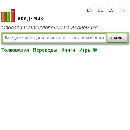
EN
DE
ES
FR
academic.ru
Словари и энциклопедии на Академике
Найти!
Толкования
Переводы
Книги
Игры ⚽