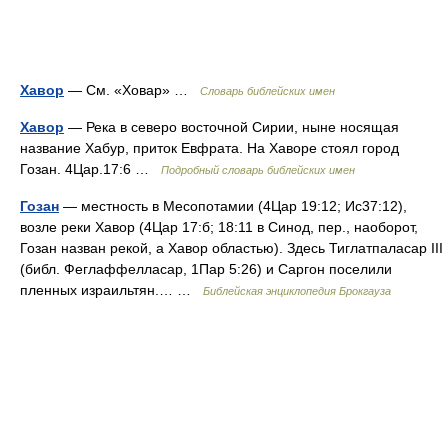
Хавор
— См. «Ховар» …
Словарь библейских имен
Хавор
— Река в северо восточной Сирии, ныне носящая
название Хабур, приток Евфрата. На Хаворе стоял город
Гозан. 4Цар.17:6 …
Подробный словарь библейских имен
Гозан
— местность в Месопотамии (4Цар 19:12; Ис37:12),
возле реки Хавор (4Цар 17:б; 18:11 в Синод, пер., наоборот,
Гозан назван рекой, а Хавор областью). Здесь Тиглатпаласар III
(библ. Феглаффелласар, 1Пар 5:26) и Саргон поселили
пленных израильтян.… …
Библейская энциклопедия Брокгауза