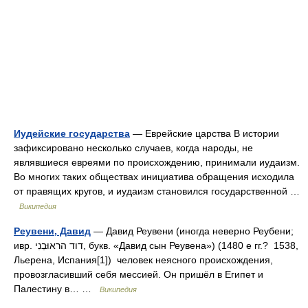
Иудейские государства
— Еврейские царства В истории
зафиксировано несколько случаев, когда народы, не
являвшиеся евреями по происхождению, принимали иудаизм.
Во многих таких обществах инициатива обращения исходила
от правящих кругов, и иудаизм становился государственной …
Википедия
Реувени, Давид
— Давид Реувени (иногда неверно Реубени;
ивр. דוד הראוּבֵנִי‎, букв. «Давид сын Реувена») (1480 е гг.? 1538,
Льерена, Испания[1]) человек неясного происхождения,
провозгласивший себя мессией. Он пришёл в Египет и
Палестину в… …
Википедия