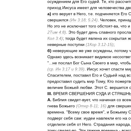
осуждением
для
Его
судей
.
Те
,
кто
рассчи
приход
Иисуса
имеет
для
человечества
дв
а
)
кто
верует
в
Него
,
т
.
е
.
подчиняется
Его
свершился
(
Ин
3:18
;
5:24
)
.
Человек
,
прина
Но
это
не
исключает
того
обстоят
-
ва
,
что
и
2Тим
4:8
)
.
Это
будет
день
славного
просла
Кол
3:4
)
;
тогда
будет
явлена
их
сокрытая
ж
неверные
поступки
(
1Кор
3:12
-
15
)
;
б
)
неверующие
же
уже
осуждены
,
потому
Однако
здесь
возникает
видимое
несоотве
"...
не
послал
Бог
Сына
Своего
в
мир
,
чтоб
(
ср
.
Ин
3:17
и
9:39
)
.
Иисус
хочет
спасти
ми
Спасителем
,
поставил
Его
и
Судьей
над
в
предоставил
судить
мир
Тому
,
Кто
пожертв
величие
Божьей
любви
.
Этот
С
.
вершится
III
.
ВРЕМЯ
СВЕРШЕНИЯ
СУДА
И
СТРАШН
А
.
Библия
свидет
-
вует
,
что
начиная
со
все
гнева
Божьего
(
Откр
8
-
11
;
16
)
для
сверше
времена
. "
Всему
свое
время
",
и
Божьему
подверг
себя
сам:
иудеи
навлекли
его
на
с
отделили
себя
от
Него
.
Страдания
народа
тому
свидет
-
во
.
Эти
тяжкие
времена
-
всег