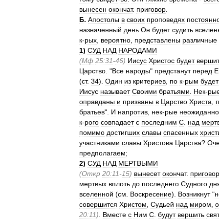
вынесен
окончат
.
приговор
.
Б
.
Апостолы
в
своих
проповедях
постоянн
назначенный
день
Он
будет
судить
вселен
к
-
рых
,
вероятно
,
представлены
различные
1
)
СУД
НАД
НАРОДАМИ
(
Мф
25:31
-
46
)
Иисус
Христос
будет
верши
Царство
. "
Все
народы
"
предстанут
перед
Е
(
ст
.
34
).
Один
из
критериев
,
по
к
-
рым
будет
Иисус
называет
Своими
братьями
.
Нек
-
ры
оправданы
и
призваны
в
Царство
Христа
,
братьев
".
И
напротив
,
нек
-
рые
неожиданно
к
-
рого
совпадает
с
последним
С
.
над
мерт
помимо
достигших
славы
спасенных
христ
участниками
славы
Христова
Царства
?
Оч
предполагаем
;
2
)
СУД
НАД
МЕРТВЫМИ
(
Откр
20:11
-
15
)
вынесет
окончат
.
пригово
мертвых
вплоть
до
последнего
Судного
дн
вселенной
(
см
.
Воскресение
).
Возникнут
"
н
совершится
Христом
,
Судьей
над
миром
,
о
20:11
)
.
Вместе
с
Ним
С
.
будут
вершить
свя