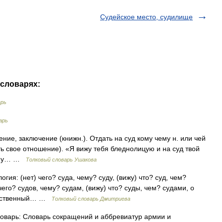
Судейское место, судилище
 словарях:
арь
арь
ение, заключение (книжн.). Отдать на суд кому чему н. или чей
ть свое отношение). «Я вижу тебя бледнолицую и на суд твой
кому… …
Толковый словарь Ушакова
гия: (нет) чего? суда, чему? суду, (вижу) что? суд, чем?
 чего? судов, чему? судам, (вижу) что? суды, чем? судами, о
дарственный… …
Толковый словарь Дмитриева
варь: Словарь сокращений и аббревиатур армии и