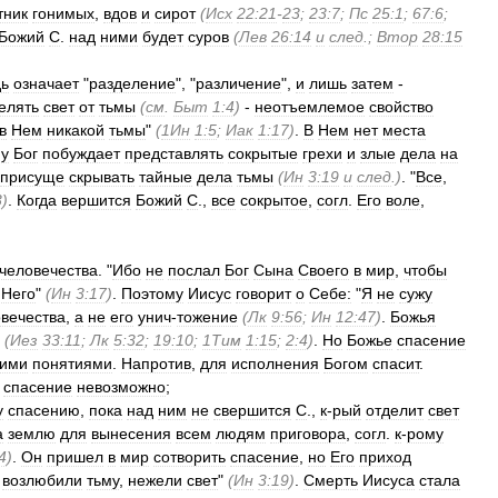
тник
гонимых
,
вдов
и
сирот
(
Исх
22:21
-
23
;
23:7
;
Пс
25:1
;
67:6
;
Божий
С
.
над
ними
будет
суров
(
Лев
26:14
и
след
.;
Втор
28:15
дь
означает
"
разделение
", "
различение
",
и
лишь
затем
-
елять
свет
от
тьмы
(
см
.
Быт
1:4
)
-
неотъемлемое
свойство
в
Нем
никакой
тьмы
"
(
1Ин
1:5
;
Иак
1:17
)
.
В
Нем
нет
места
у
Бог
побуждает
представлять
сокрытые
грехи
и
злые
дела
на
присуще
скрывать
тайные
дела
тьмы
(
Ин
3:19
и
след
.)
. "
Все
,
3
)
.
Когда
вершится
Божий
С
.,
все
сокрытое
,
согл
.
Его
воле
,
человечества
. "
Ибо
не
послал
Бог
Сына
Своего
в
мир
,
чтобы
Него
"
(
Ин
3:17
)
.
Поэтому
Иисус
говорит
о
Себе:
"
Я
не
сужу
вечества
,
а
не
его
унич
-
тожение
(
Лк
9:56
;
Ин
12:47
)
.
Божья
(
Иез
33:11
;
Лк
5:32
;
19:10
;
1Тим
1:15
;
2:4
)
.
Но
Божье
спасение
ими
понятиями
.
Напротив
,
для
исполнения
Богом
спасит
.
.
спасение
невозможно
;
у
спасению
,
пока
над
ним
не
свершится
С
.,
к
-
рый
отделит
свет
а
землю
для
вынесения
всем
людям
приговора
,
согл
.
к
-
рому
4
)
.
Он
пришел
в
мир
сотворить
спасение
,
но
Его
приход
возлюбили
тьму
,
нежели
свет
"
(
Ин
3:19
)
.
Смерть
Иисуса
стала