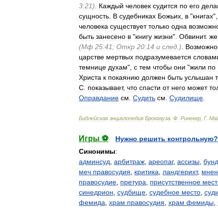
3:21
)
.
Каждый
человек
судится
по
его
дела
сущность
.
В
судебниках
Божьих
,
в
"
книгах
"
человека
существует
только
одна
возможн
быть
занесено
в
"
книгу
жизни
".
Обвинит
.
же
(
Мф
25:41
;
Откр
20:14
и
след
.)
.
Возможно
царстве
мертвых
подразумевается
словам
темнице
духам
",
с
тем
чтобы
они
"
жили
по
Христа
к
покаянию
должен
быть
услышан
С
.
показывает
,
что
спасти
от
него
может
то
Оправдание
см
.
Судить
см
.
Судилище
.
Библейская
энциклопедия
Брокгауза
.
Ф
.
Ринекер
,
Г
.
Ма
Игры ⚽
Нужно решить контрольную?
Синонимы
:
админсуд
,
арбитраж
,
ареопаг
,
ассизы
,
бунд
меч правосудия
,
критика
,
ландгерихт
,
мнен
правосудие
,
претура
,
присутственное мест
синедрион
,
судбище
,
судебное место
,
суд
фемида
,
храм правосудия
,
храм фемиды
,