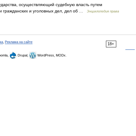
государства, осуществляющий судебную власть путем
и гражданских и уголовных дел, дел об …
Энциклопедия права
ка
,
Реклама на сайте
18+
omla,
Drupal,
WordPress, MODx.