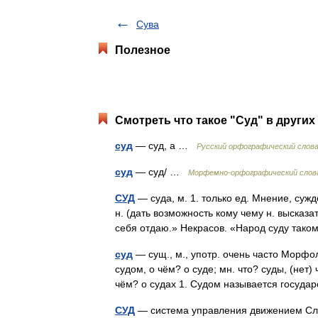
Сува
Полезное
Смотреть что такое "Суд" в других
суд
— суд, а …
Русский орфографический слов
суд
— суд/ …
Морфемно-орфографический слов
СУД
— суда, м. 1. только ед. Мнение, сужд
н. (дать возможность кому чему н. высказа
себя отдаю.» Некрасов. «Народ суду та
суд
— сущ., м., употр. очень часто Морфоло
судом, о чём? о суде; мн. что? суды, (нет)
чём? о судах 1. Судом называется госу
СУД
— система управления движением Сло