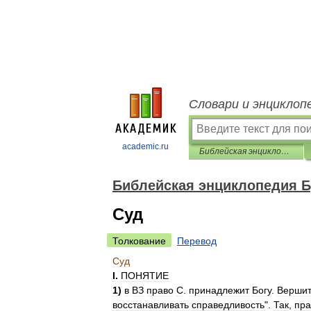
Словари и энциклоп
academic.ru
Библейская энциклопедия Брокгауза
Библейская энциклопедия Б
Суд
Толкование
Перевод
Суд
I
.
ПОНЯТИЕ
1
)
в
ВЗ
право
С
.
принадлежит
Богу
.
Вершит
восстанавливать
справедливость
".
Так
,
пра