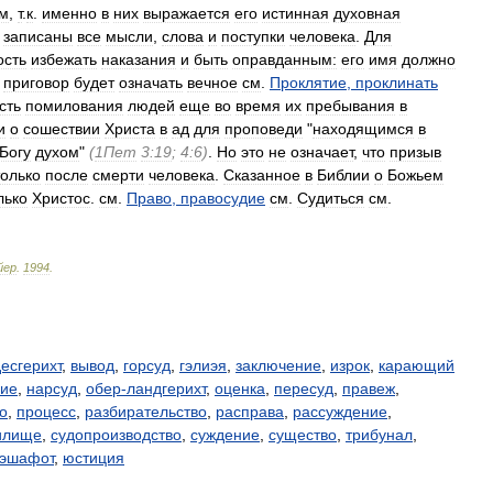
м
,
т
.
к
.
именно
в
них
выражается
его
истинная
духовная
,
записаны
все
мысли
,
слова
и
поступки
человека
.
Для
ость
избежать
наказания
и
быть
оправданным:
его
имя
должно
приговор
будет
означать
вечное
см
.
Проклятие
,
проклинать
сть
помилования
людей
еще
во
время
их
пребывания
в
и
о
сошествии
Христа
в
ад
для
проповеди
"
находящимся
в
Богу
духом
"
(
1Пет
3:19
;
4:6
)
.
Но
это
не
означает
,
что
призыв
только
после
смерти
человека
.
Сказанное
в
Библии
о
Божьем
лько
Христос
.
см
.
Право
,
правосудие
см
.
Судиться
см
.
йер
.
1994
.
есгерихт
,
вывод
,
горсуд
,
гэлиэя
,
заключение
,
изрок
,
карающий
ие
,
нарсуд
,
обер-ландгерихт
,
оценка
,
пересуд
,
правеж
,
о
,
процесс
,
разбирательство
,
расправа
,
рассуждение
,
илище
,
судопроизводство
,
суждение
,
существо
,
трибунал
,
эшафот
,
юстиция