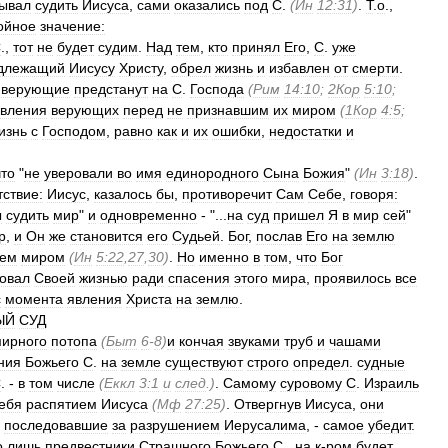
тывал
судить
Иисуса
,
сами
оказались
под
С
.
(
Ин
12:31
)
.
Т
.
о
.,
ойное
значение:
С
.,
тот
не
будет
судим
.
Над
тем
,
кто
принял
Его
,
С
.
уже
длежащий
Иисусу
Христу
,
обрел
жизнь
и
избавлен
от
смерти
.
верующие
предстанут
на
С
.
Господа
(
Рим
14:10
;
2Кор
5:10
;
вления
верующих
перед
не
признавшим
их
миром
(
1Кор
4:5
;
изнь
с
Господом
,
равно
как
и
их
ошибки
,
недостатки
и
что
"
не
уверовали
во
имя
единородного
Сына
Божия
"
(
Ин
3:18
)
.
тствие:
Иисус
,
казалось
бы
,
противоречит
Сам
Себе
,
говоря:
ы
судить
мир
"
и
одновременно
- "...
на
суд
пришел
Я
в
мир
сей
"
р
,
и
Он
же
становится
его
Судьей
.
Бог
,
послав
Его
на
землю
сем
миром
(
Ин
5:22
,
27
,
30
)
.
Но
именно
в
том
,
что
Бог
овал
Своей
жизнью
ради
спасения
этого
мира
,
проявилось
все
с
момента
явления
Христа
на
землю
.
ЫЙ
СУД
мирного
потопа
(
Быт
6
-
8
)
и
кончая
звуками
труб
и
чашами
ния
Божьего
С
.
на
земле
существуют
строго
определ
.
судные
С
. -
в
том
числе
(
Еккл
3:1
и
след
.)
.
Самому
суровому
С
.
Израиль
ебя
распятием
Иисуса
(
Мф
27:25
)
.
Отвергнув
Иисуса
,
они
,
последовавшие
за
разрушением
Иерусалима
, -
самое
убедит
.
о
лишь
предвестники
Страшного
Божьего
С
.,
на
к
-
ром
будет