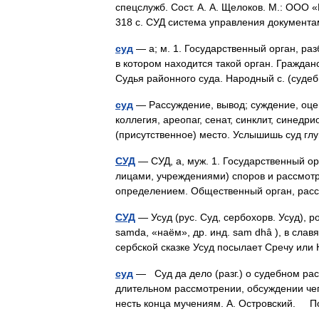
спецслужб. Сост. А. А. Щелоков. М.: ООО 
318 с. СУД система управления докумен
суд
— а; м. 1. Государственный орган, р
в котором находится такой орган. Гражданск
Судья районного суда. Народный с. (суд
суд
— Рассуждение, вывод; суждение, оцен
коллегия, ареопаг, сенат, синклит, синедри
(присутственное) место. Услышишь суд г
СУД
— СУД, а, муж. 1. Государственный 
лицами, учреждениями) споров и рассмотр
определением. Общественный орган, р
СУД
— Усуд (рус. Суд, сербохорв. Усуд), ро
samda, «наём», др. инд. sam dhâ ), в сла
сербской сказке Усуд посылает Сречу и
суд
— Суд да дело (разг.) о судебном рас
длительном рассмотрении, обсуждении чего
несть конца мучениям. А. Островский.