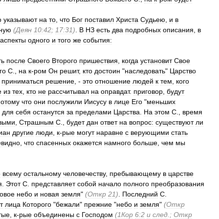
о
указывают
на
то
,
что
Бог
поставил
Христа
Судьею
,
и
в
ную
(
Деян
10:42
;
17:31
)
.
В
НЗ
есть
два
подробных
описания
,
в
аспекты
одного
и
того
же
события:
ть
после
Своего
Второго
пришествия
,
когда
установит
Свое
го
С
.,
на
к
-
ром
Он
решит
,
кто
достоин
"
наследовать
"
Царство
приниматься
решение
, -
это
отношение
людей
к
тем
,
кого
е
из
тех
,
кто
не
рассчитывал
на
оправдат
.
приговор
,
будут
потому
что
они
послужили
Иисусу
в
лице
Его
"
меньших
для
себя
останутся
за
пределами
Царства
.
На
этом
С
.,
время
выми
,
Страшным
С
.,
будет
дан
ответ
на
вопрос:
существуют
ли
иан
другие
люди
,
к
-
рые
могут
наравне
с
верующими
стать
евидно
,
что
спасенных
окажется
намного
больше
,
чем
мы
р
всему
остальному
человечеству
,
пребывающему
в
царстве
я
.
Этот
С
.
представляет
собой
начало
полного
преобразования
овое
небо
и
новая
земля
"
(
Откр
21
)
.
Последний
С
.
т
лица
Которого
"
бежали
"
прежние
"
небо
и
земля
"
(
Откр
тые
,
к
-
рые
объединены
с
Господом
(
1Кор
6:2
и
след
.;
Откр