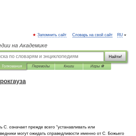
Запомнить сайт
Словарь на свой сайт
RU
едии на Академике
Найти!
Толкования
Переводы
Книги
Игры ⚽
рокгауза
ь
С
.
означает
прежде
всего
"
устанавливать
или
ведники
могут
ожидать
справедливости
именно
от
С
.
Божьего