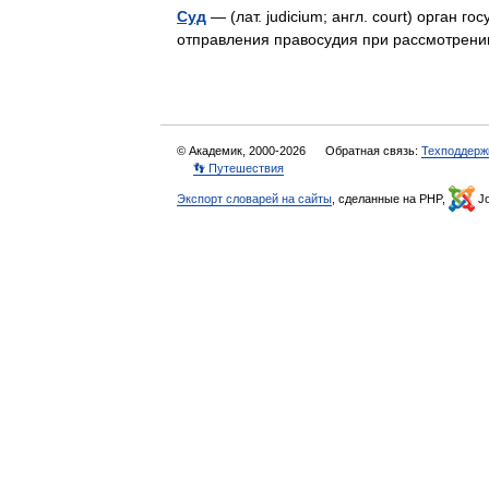
Суд
— (лат. judicium; англ. court) орган 
отправления правосудия при рассмотрени
© Академик, 2000-2026
Обратная связь:
Техподдерж
👣 Путешествия
Экспорт словарей на сайты
, сделанные на PHP,
Jo