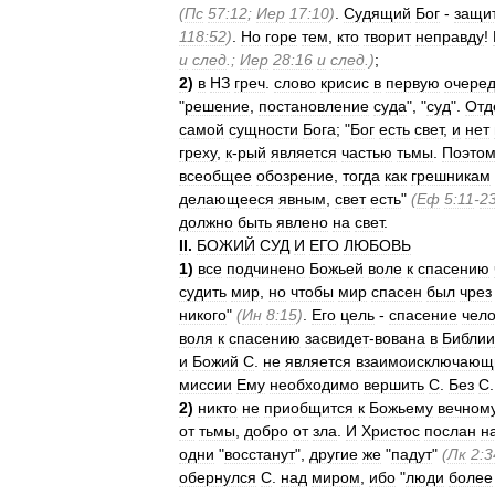
(
Пс
57:12
;
Иер
17:10
)
.
Судящий
Бог
-
защи
118:52
)
.
Но
горе
тем
,
кто
творит
неправду
!
и
след
.;
Иер
28:16
и
след
.)
;
2
)
в
НЗ
греч
.
слово
крисис
в
первую
очере
"
решение
,
постановление
суда
", "
суд
".
Отд
самой
сущности
Бога
; "
Бог
есть
свет
,
и
нет
греху
,
к
-
рый
является
частью
тьмы
.
Поэтом
всеобщее
обозрение
,
тогда
как
грешникам
делающееся
явным
,
свет
есть
"
(
Еф
5:11
-
2
должно
быть
явлено
на
свет
.
II
.
БОЖИЙ
СУД
И
ЕГО
ЛЮБОВЬ
1
)
все
подчинено
Божьей
воле
к
спасению
судить
мир
,
но
чтобы
мир
спасен
был
чрез
никого
"
(
Ин
8:15
)
.
Его
цель
-
спасение
чело
воля
к
спасению
засвидет
-
вована
в
Библии
и
Божий
С
.
не
является
взаимоисключающ
миссии
Ему
необходимо
вершить
С
.
Без
С
2
)
никто
не
приобщится
к
Божьему
вечном
от
тьмы
,
добро
от
зла
.
И
Христос
послан
н
одни
"
восстанут
",
другие
же
"
падут
"
(
Лк
2:3
обернулся
С
.
над
миром
,
ибо
"
люди
более