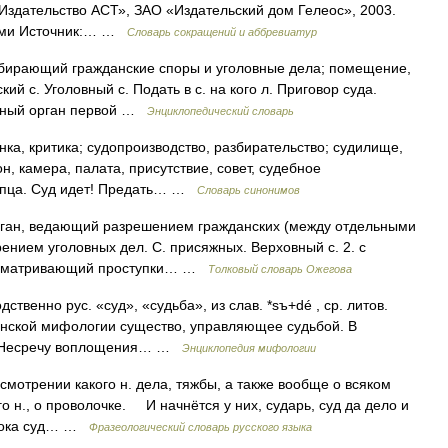
«Издательство АСТ», ЗАО «Издательский дом Гелеос», 2003.
тами Источник:… …
Словарь сокращений и аббревиатур
азбирающий гражданские споры и уголовные дела; помещение,
ий с. Уголовный с. Подать в с. на кого л. Приговор суда.
ебный орган первой …
Энциклопедический словарь
ка, критика; судопроизводство, разбирательство; судилище,
он, камера, палата, присутствие, совет, судебное
лупца. Суд идет! Предать… …
Словарь синонимов
орган, ведающий разрешением гражданских (между отдельными
ением уголовных дел. С. присяжных. Верховный с. 2. с
ассматривающий проступки… …
Толковый словарь Ожегова
дственно рус. «суд», «судьба», из слав. *sъ+dé , ср. литов.
вянской мифологии существо, управляющее судьбой. В
ли Несречу воплощения… …
Энциклопедия мифологии
смотрении какого н. дела, тяжбы, а также вообще о всяком
 н., о проволочке. И начнётся у них, сударь, суд да дело и
 Пока суд… …
Фразеологический словарь русского языка