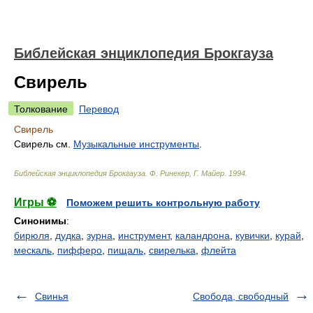
Библейская энциклопедия Брокгауза
Свирель
Толкование
Перевод
Свирель
Свирель см.
Музыкальные инструменты
.
Библейская энциклопедия Брокгауза
.
Ф. Ринекер, Г. Майер
.
1994
.
Игры ⚽
Поможем решить контрольную работу
Синонимы
:
бирюля
,
дудка
,
зурна
,
инструмент
,
каландрона
,
кувички
,
курай
,
мескаль
,
пифферо
,
пищаль
,
свирелька
,
флейта
Свинья
Свобода, свободный