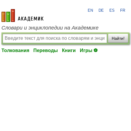
EN
DE
ES
FR
academic.ru
Словари и энциклопедии на Академике
Найти!
Толкования
Переводы
Книги
Игры ⚽