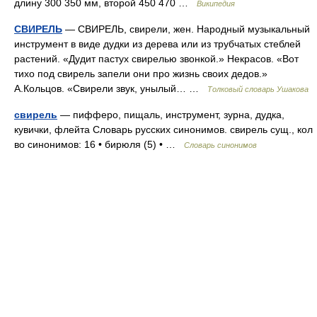
длину 300 350 мм, второй 450 470 …
Википедия
СВИРЕЛЬ
— СВИРЕЛЬ, свирели, жен. Народный музыкальный
инструмент в виде дудки из дерева или из трубчатых стеблей
растений. «Дудит пастух свирелью звонкой.» Некрасов. «Вот
тихо под свирель запели они про жизнь своих дедов.»
А.Кольцов. «Свирели звук, унылый… …
Толковый словарь Ушакова
свирель
— пифферо, пищаль, инструмент, зурна, дудка,
кувички, флейта Словарь русских синонимов. свирель сущ., кол
во синонимов: 16 • бирюля (5) • …
Словарь синонимов