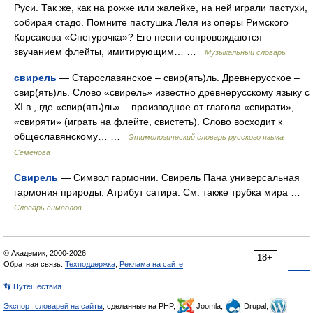
Руси. Так же, как на рожке или жалейке, на ней играли пастухи,
собирая стадо. Помните пастушка Леля из оперы Римского
Корсакова «Снегурочка»? Его песни сопровождаются
звучанием флейты, имитирующим… …
Музыкальный словарь
свирель
— Старославянское – свир(ять)ль. Древнерусское –
свир(ять)ль. Слово «свирель» известно древнерусскому языку с
XI в., где «свир(ять)ль» – производное от глагола «свирати»,
«свиряти» (играть на флейте, свистеть). Слово восходит к
общеславянскому… …
Этимологический словарь русского языка
Семенова
Свирель
— Символ гармонии. Свирель Пана универсальная
гармония природы. Атрибут сатира. См. также трубка мира …
Словарь символов
© Академик, 2000-2026
18+
Обратная связь:
Техподдержка
,
Реклама на сайте
👣 Путешествия
Экспорт словарей на сайты
, сделанные на PHP,
Joomla,
Drupal,