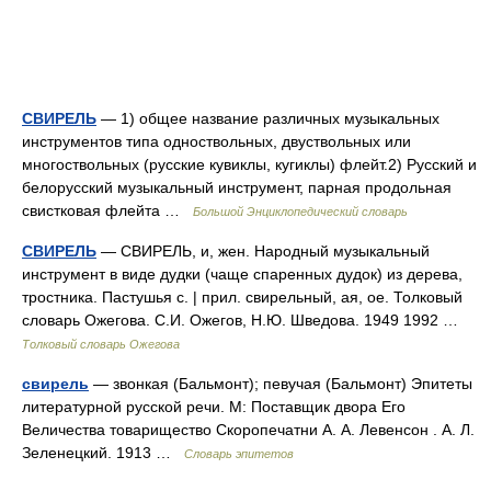
СВИРЕЛЬ
— 1) общее название различных музыкальных
инструментов типа одноствольных, двуствольных или
многоствольных (русские кувиклы, кугиклы) флейт.2) Русский и
белорусский музыкальный инструмент, парная продольная
свистковая флейта …
Большой Энциклопедический словарь
СВИРЕЛЬ
— СВИРЕЛЬ, и, жен. Народный музыкальный
инструмент в виде дудки (чаще спаренных дудок) из дерева,
тростника. Пастушья с. | прил. свирельный, ая, ое. Толковый
словарь Ожегова. С.И. Ожегов, Н.Ю. Шведова. 1949 1992 …
Толковый словарь Ожегова
свирель
— звонкая (Бальмонт); певучая (Бальмонт) Эпитеты
литературной русской речи. М: Поставщик двора Его
Величества товарищество Скоропечатни А. А. Левенсон . А. Л.
Зеленецкий. 1913 …
Словарь эпитетов