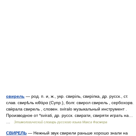
свирель
— род. п. и, ж., укр. свирiль, свирiлка, др. русск., ст.
слав. свирѣль κιθάρα (Супр.), болг. свирол свирель , сербохорв.
свѝрала свирель , словен. sviralо музыкальный инструмент .
Производное от *svirati, др. русск. свирати, свиряти играть на…
…
Этимологический словарь русского языка Макса Фасмера
СВИРЕЛЬ
— Нежный звук свирели раньше хорошо знали на