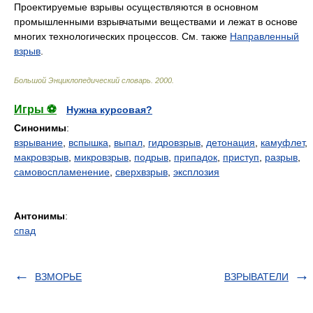
Проектируемые взрывы осуществляются в основном
промышленными взрывчатыми веществами и лежат в основе
многих технологических процессов. См. также
Направленный
взрыв
.
Большой Энциклопедический словарь
.
2000
.
Игры ⚽
Нужна курсовая?
Синонимы
:
взрывание
,
вспышка
,
выпал
,
гидровзрыв
,
детонация
,
камуфлет
,
макровзрыв
,
микровзрыв
,
подрыв
,
припадок
,
приступ
,
разрыв
,
самовоспламенение
,
сверхвзрыв
,
эксплозия
Антонимы
:
спад
ВЗМОРЬЕ
ВЗРЫВАТЕЛИ