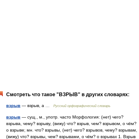
Смотреть что такое "ВЗРЫВ" в других словарях:
взрыв
— взрыв, а …
Русский орфографический словарь
взрыв
— сущ., м., употр. часто Морфология: (нет) чего?
взрыва, чему? взрыву, (вижу) что? взрыв, чем? взрывом, о чём?
о взрыве; мн. что? взрывы, (нет) чего? взрывов, чему? взрывам,
(вижу) что? взрывы, чем? взрывами, о чём? о взрывах 1. Взрыв