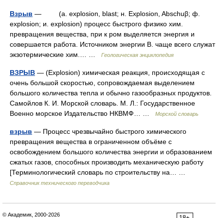
Взрыв
— (a. explosion, blast; н. Explosion, Abschuβ; ф.
explosion; и. explosion) процесс быстрого физико хим.
превращения вещества, при к ром выделяется энергия и
совершается работа. Источником энергии B. чаще всего служат
экзотермические хим.… …
Геологическая энциклопедия
ВЗРЫВ
— (Explosion) химическая реакция, происходящая с
очень большой скоростью, сопровождаемая выделением
большого количества тепла и обычно газообразных продуктов.
Самойлов К. И. Морской словарь. М. Л.: Государственное
Военно морское Издательство НКВМФ… …
Морской словарь
взрыв
— Процесс чрезвычайно быстрого химического
превращения вещества в ограниченном объёме с
освобождением большого количества энергии и образованием
сжатых газов, способных производить механическую работу
[Терминологический словарь по строительству на… …
Справочник технического переводчика
© Академик, 2000-2026
18+