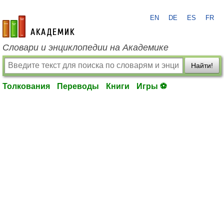
EN
DE
ES
FR
academic.ru
Словари и энциклопедии на Академике
Найти!
Толкования
Переводы
Книги
Игры ⚽