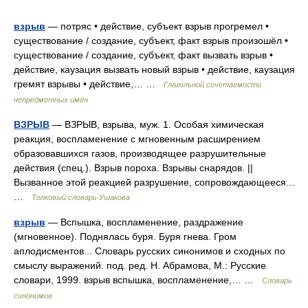
взрыв
— потряс • действие, субъект взрыв прогремел •
существование / создание, субъект, факт взрыв произошёл •
существование / создание, субъект, факт вызвать взрыв •
действие, каузация вызвать новый взрыв • действие, каузация
гремят взрывы • действие,… …
Глагольной сочетаемости
непредметных имён
ВЗРЫВ
— ВЗРЫВ, взрыва, муж. 1. Особая химическая
реакция, воспламенение с мгновенным расширением
образовавшихся газов, производящее разрушительные
действия (спец.). Взрыв пороха. Взрывы снарядов. ||
Вызванное этой реакцией разрушение, сопровождающееся…
…
Толковый словарь Ушакова
взрыв
— Вспышка, воспламенение, раздражение
(мгновенное). Поднялась буря. Буря гнева. Гром
аплодисментов... Словарь русских синонимов и сходных по
смыслу выражений. под. ред. Н. Абрамова, М.: Русские
словари, 1999. взрыв вспышка, воспламенение,… …
Словарь
синонимов