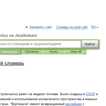
Запомнить сайт
Словарь на свой сайт
RU
едии на Академике
Найти!
Толкования
Переводы
Книги
Игры ⚽
й словарь
тупенчатых
ракет
на
жидком
топливе
.
Были
созданы
в
СССР
и
ований
и
использования
космического
пространства
в
мирных
стран
. "
Вертикали
"
имеют
возвращаемый
контейнер
с