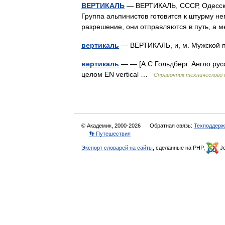
ВЕРТИКАЛЬ
— ВЕРТИКАЛЬ, СССР, Одесская
Группа альпинистов готовится к штурму н
разрешение, они отправляются в путь, а
вертикаль
— ВЕРТИКАЛЬ, и, м. Мужской
вертикаль
— — [А.С.Гольдберг. Англо русс
целом EN vertical …
Справочник технического 
© Академик, 2000-2026
Обратная связь:
Техподдерж
👣 Путешествия
Экспорт словарей на сайты
, сделанные на PHP,
Jo