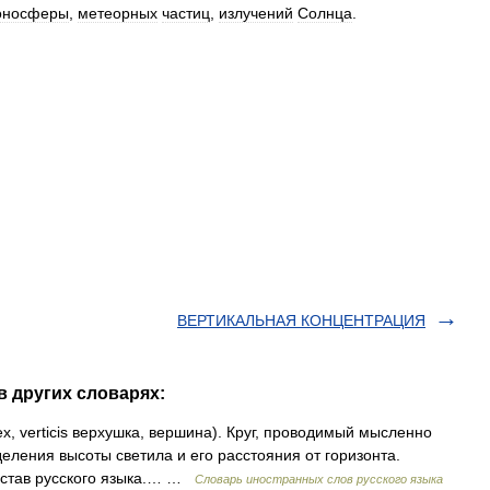
оносферы
,
метеорных
частиц
,
излучений
Солнца
.
ВЕРТИКАЛЬНАЯ КОНЦЕНТРАЦИЯ
 других словарях:
rtex, verticis верхушка, вершина). Круг, проводимый мысленно
еления высоты светила и его расстояния от горизонта.
остав русского языка.… …
Словарь иностранных слов русского языка