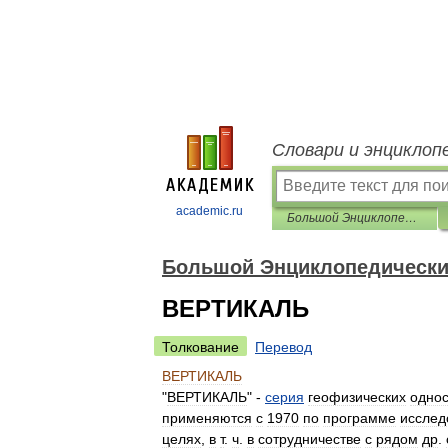
Словари и энциклоп
academic.ru
Большой Энциклопедический словарь
Большой Энциклопедически
ВЕРТИКАЛЬ
Толкование
Перевод
ВЕРТИКАЛЬ
"
ВЕРТИКАЛЬ
" -
серия
геофизических
однос
применяются
с
1970
по
программе
исслед
целях
,
в
т
.
ч
.
в
сотрудничестве
с
рядом
др
.