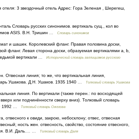
отеля: 3 звездочный отель Адрес: Гора Зеленая , Шерегеш,
нталь Словарь русских синонимов. вертикаль сущ., кол во
онимов ASIS. В.Н. Тришин …
Словарь синонимов
ахмат и шашек. Королевский фланг. Правая половина доски,
евой фланг. Левая сторона доски, образуемая вертикалями a, b,
а седьмой вертикали …
Исторический словарь галлицизмов русского
. Отвесная линия; то же, что вертикальная линия,
варь Ушакова. Д.Н. Ушаков. 1935 1940 …
Толковый словарь Ушакова
альная линия. По вертикали (также перен.: по восходящей
 вверх или подчинённости сверху вниз). Толковый словарь
49 1992 …
Толковый словарь Ожегова
уга, отвесного к овиди, закрою, небосклону; отвес, отвесная
есный; ность жен. отвесность, свойство, состояние отвесного,
аля. В.И. Даль.… …
Толковый словарь Даля