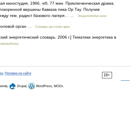
 киностудия, 1966, ч/б, 77 мин. Приключенческая драма.
епокоренной вершины Кавказа пика Ор Тау. Получив
 между тем, радист базового лагеря… …
Энциклопедия кино
 половой орган …
Словарь русского арго
кий энергетический словарь. 2006 г.] Тематики энергетика в
переводчика
ка
,
Реклама на сайте
18+
omla,
Drupal,
WordPress, MODx.