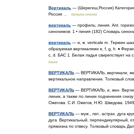
Вертикаль
— (Шерегеш,Россия) Категория 
Россия …
Каталог отелей
вертикаль
— профиль; линия. Ant. горизо
синонимов: 1 • линия (182) Словарь син
вертикаль
— и, ж. verticale m. Термин ш
образуемая вертикалями e, f, g, h. ♦ Ферз
c, d. БАС 1. Белая ладья свирепствует н
языка
ВЕРТИКАЛЬ
— ВЕРТИКАЛЬ, вертикали, жен
вертикальное направление. Толковый сло
ВЕРТИКАЛЬ
— ВЕРТИКАЛЬ, и, жен. Вертик
линии, а также по линии подчинения снизу
Ожегова. С.И. Ожегов, Н.Ю. Шведова. 19
ВЕРТИКАЛЬ
— муж., лат., астрах. дуга кр
дуга. Вертикальный, перпендикулярный, отв
прямизна по отвесу. Толковый словарь Д