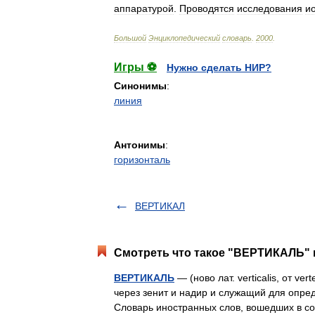
аппаратурой
.
Проводятся
исследования
и
Большой
Энциклопедический
словарь
.
2000
.
Игры ⚽
Нужно сделать НИР?
Синонимы
:
линия
Антонимы
:
горизонталь
ВЕРТИКАЛ
Смотреть что такое "ВЕРТИКАЛЬ" в
ВЕРТИКАЛЬ
— (ново лат. verticalis, от ve
через зенит и надир и служащий для опред
Словарь иностранных слов, вошедших в с