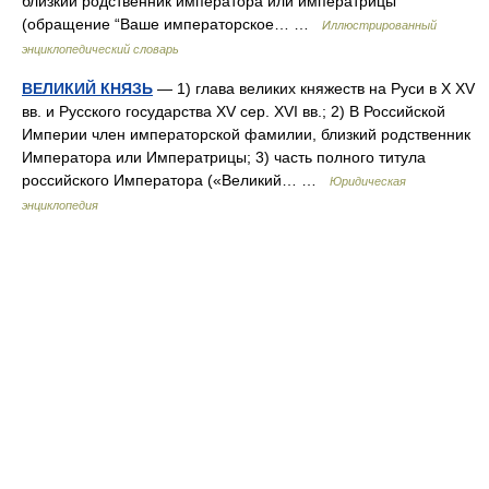
близкий родственник императора или императрицы
(обращение “Ваше императорское… …
Иллюстрированный
энциклопедический словарь
ВЕЛИКИЙ КНЯЗЬ
— 1) глава великих княжеств на Руси в X XV
вв. и Русского государства XV сер. XVI вв.; 2) В Российской
Империи член императорской фамилии, близкий родственник
Императора или Императрицы; 3) часть полного титула
российского Императора («Великий… …
Юридическая
энциклопедия