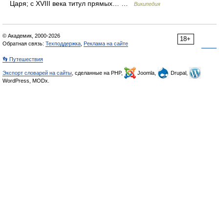
Царя; с XVIII века титул прямых… …
Википедия
© Академик, 2000-2026
18+
Обратная связь:
Техподдержка
,
Реклама на сайте
👣 Путешествия
Экспорт словарей на сайты
, сделанные на PHP,
Joomla,
Drupal,
WordPress, MODx.