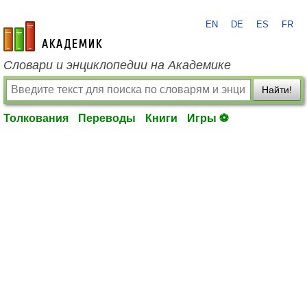
EN
DE
ES
FR
academic.ru
Словари и энциклопедии на Академике
Найти!
Толкования
Переводы
Книги
Игры ⚽