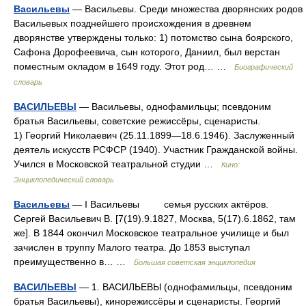
Васильевы
— Васильевы. Среди множества дворянских родов
Васильевых позднейшего происхождения в древнем
дворянстве утверждены только: 1) потомство сына боярского,
Сафона Дорофеевича, сын которого, Даниил, был верстан
поместным окладом в 1649 году. Этот род… …
Биографический
словарь
ВАСИЛЬЕВЫ
— Васильевы, однофамильцы; псевдоним
братья Васильевы, советские режиссёры, сценаристы.
1) Георгий Николаевич (25.11.1899—18.6.1946). Заслуженный
деятель искусств РСФСР (1940). Участник Гражданской войны.
Учился в Московской театральной студии …
Кино:
Энциклопедический словарь
Васильевы
— I Васильевы семья русских актёров.
Сергей Васильевич В. [7(19).9.1827, Москва, 5(17).6.1862, там
же]. В 1844 окончил Московское театральное училище и был
зачислен в труппу Малого театра. До 1853 выступал
преимущественно в… …
Большая советская энциклопедия
ВАСИЛЬЕВЫ
— 1. ВАСИЛЬЕВЫ (однофамильцы, псевдоним
братья Васильевы), кинорежиссёры и сценаристы. Георгий