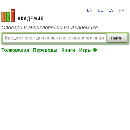
EN
DE
ES
FR
academic.ru
Словари и энциклопедии на Академике
Найти!
Толкования
Переводы
Книги
Игры ⚽