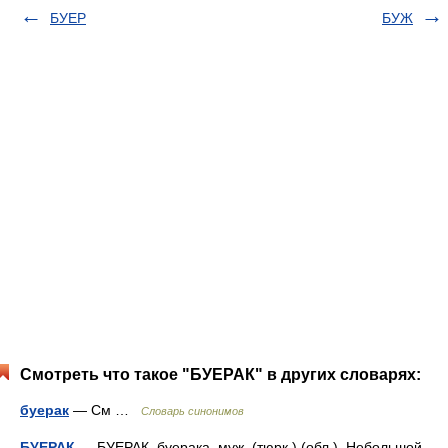
БУЕР
БУЖ
Смотреть что такое "БУЕРАК" в других словарях:
буерак
— См …
Словарь синонимов
БУЕРАК
— БУЕРАК, буерака, муж. (тюрк.) (обл.). Небольшой