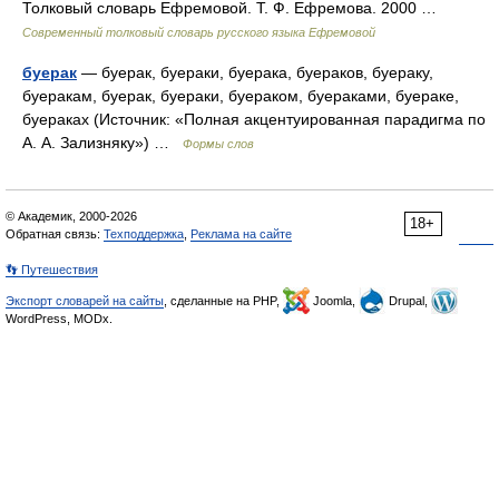
Толковый словарь Ефремовой. Т. Ф. Ефремова. 2000 …
Современный толковый словарь русского языка Ефремовой
буерак
— буерак, буераки, буерака, буераков, буераку,
буеракам, буерак, буераки, буераком, буераками, буераке,
буераках (Источник: «Полная акцентуированная парадигма по
А. А. Зализняку») …
Формы слов
© Академик, 2000-2026
18+
Обратная связь:
Техподдержка
,
Реклама на сайте
👣 Путешествия
Экспорт словарей на сайты
, сделанные на PHP,
Joomla,
Drupal,
WordPress, MODx.