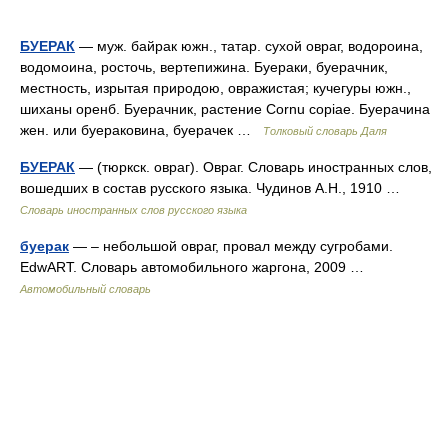
БУЕРАК
— муж. байрак южн., татар. сухой овраг, водороина,
водомоина, росточь, вертепижина. Буераки, буерачник,
местность, изрытая природою, овражистая; кучегуры южн.,
шиханы оренб. Буерачник, растение Cornu copiae. Буерачина
жен. или буераковина, буерачек …
Толковый словарь Даля
БУЕРАК
— (тюркск. овраг). Овраг. Словарь иностранных слов,
вошедших в состав русского языка. Чудинов А.Н., 1910 …
Словарь иностранных слов русского языка
буерак
— – небольшой овраг, провал между сугробами.
EdwART. Словарь автомобильного жаргона, 2009 …
Автомобильный словарь