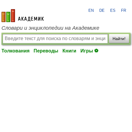
EN
DE
ES
FR
academic.ru
Словари и энциклопедии на Академике
Найти!
Толкования
Переводы
Книги
Игры ⚽