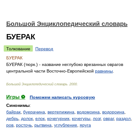
Большой Энциклопедический словарь
БУЕРАК
Толкование
Перевод
БУЕРАК
БУЕРАК (тюрк.) - название неглубоко врезанных оврагов
центральной части Восточно-Европейской
равнины
.
Большой Энциклопедический словарь
.
2000
.
Игры ⚽
Поможем написать курсовую
Синонимы
:
байрак
,
буерачина
,
вертепижина
,
водомоина
,
водороина
,
дебрь
,
долок
,
елок
,
кочегурник
,
кочегуры
,
лозг
,
овраг
,
раздол
,
ров
,
росточь
,
рытвина
,
углубление
,
яруга