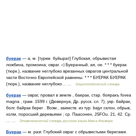
буерак
— а; м. [туркм. буйырат] Глубокая, обрывистая
ложбина, промоина; овраг. ◁ Буерачный, ая, ое. * * * буерак
(тюрк.), название неглубоко врезанных оврагов центральной
части Восточно Европейской равнины. * * * БУЕРАК БУЕРАК
(тюрк.), название неглубоко… …
Энциклопедический словарь
буерак
— овраг, провал в земле , баерак, стар. бояракъ fovea
magna , грам. 1599 г. (Дювернуа, Др. русск. сл. 7), укр. байрак,
болг. байрак берег . Возм., заимств. из тур. bajyr склон, обрыв,
холм, поросший деревьями ; ср. Паасонен, JSFOu. 21, 42. Ср.
… …
Этимологический словарь русского языка Макса Фасмера
Буерак
— м. разг. Глубокий овраг с обрывистыми берегами.