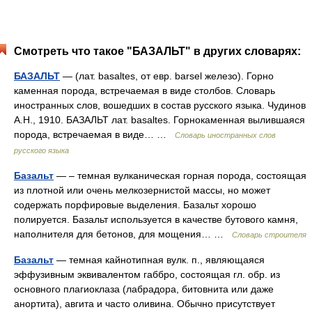
Смотреть что такое "БАЗАЛЬТ" в других словарях:
БАЗАЛЬТ
— (лат. basaltes, от евр. barsel железо). Горно
каменная порода, встречаемая в виде столбов. Словарь
иностранных слов, вошедших в состав русского языка. Чудинов
А.Н., 1910. БАЗАЛЬТ лат. basaltes. Горнокаменная вылившаяся
порода, встречаемая в виде… …
Словарь иностранных слов
русского языка
Базальт
— – темная вулканическая горная порода, состоящая
из плотной или очень мелкозернистой массы, но может
содержать порфировые выделения. Базальт хорошо
полируется. Базальт используется в качестве бутового камня,
наполнителя для бетонов, для мощения… …
Словарь строителя
Базальт
— темная кайнотипная вулк. п., являющаяся
эффузивным эквивалентом габбро, состоящая гл. обр. из
основного плагиоклаза (лабрадора, битовнита или даже
анортита), авгита и часто оливина. Обычно присутствует