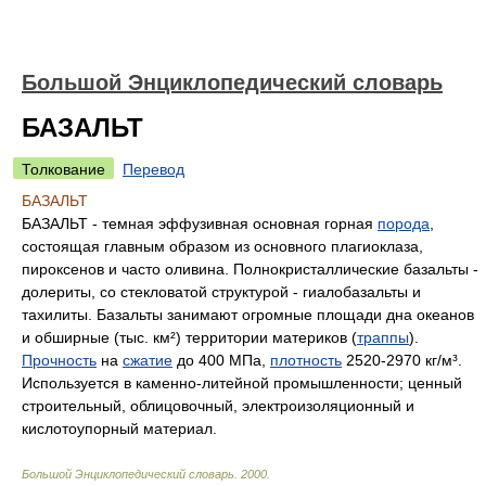
Большой Энциклопедический словарь
БАЗАЛЬТ
Толкование
Перевод
БАЗАЛЬТ
БАЗАЛЬТ - темная эффузивная основная горная
порода
,
состоящая главным образом из основного плагиоклаза,
пироксенов и часто оливина. Полнокристаллические базальты -
долериты, со стекловатой структурой - гиалобазальты и
тахилиты. Базальты занимают огромные площади дна океанов
и обширные (тыс. к
м²
) территории материков (
траппы
).
Прочность
на
сжатие
до 400 МПа,
плотность
2520-2970 кг/
м³
.
Используется в каменно-литейной промышленности; ценный
строительный, облицовочный, электроизоляционный и
кислотоупорный материал.
Большой Энциклопедический словарь
.
2000
.