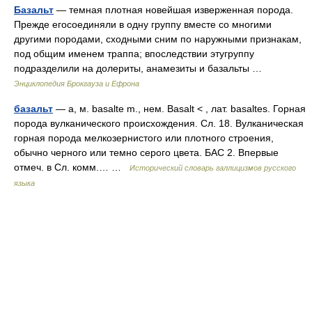
Базальт
— темная плотная новейшая изверженная порода.
Прежде егосоединяли в одну группу вместе со многими
другими породами, сходными сним по наружными признакам,
под общим именем траппа; впоследствии этугруппу
подразделили на долериты, анамезиты и базальты …
Энциклопедия Брокгауза и Ефрона
базальт
— а, м. basalte m., нем. Basalt < , лат. basaltes. Горная
порода вулканического происхождения. Сл. 18. Вулканическая
горная порода мелкозернистого или плотного строения,
обычно черного или темно серого цвета. БАС 2. Впервые
отмеч. в Сл. комм.… …
Исторический словарь галлицизмов русского
языка