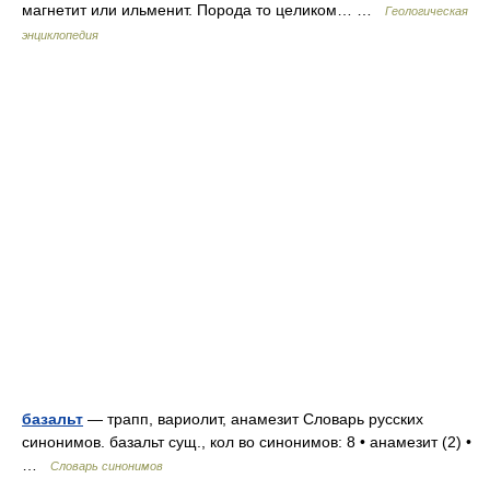
магнетит или ильменит. Порода то целиком… …
Геологическая
энциклопедия
базальт
— трапп, вариолит, анамезит Словарь русских
синонимов. базальт сущ., кол во синонимов: 8 • анамезит (2) •
…
Словарь синонимов