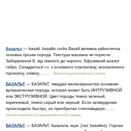
базальт
— basalt, basaltic rocks Basalt виливна кайнотипна
основна гірська порода. Текстура масивна чи пориста.
Забарвлення Б. від темного до чорного. Ефузивний аналог
габро. Складається г.ч. з основного плагіоклазу, моноклінного
піроксену, олівіну,… …
Гірничий енциклопедичний словник
БАЗАЛЬТ
— БАЗАЛЬТ, твердая мелкозернистая основная
вулканическая порода, которая может быть ИНТРУЗИВНОЙ
или ЭКСТРУЗИВНОЙ. Цвет породы темно зеленый,
коричневый, темно серый или черный. Если затвердение
происходило быстро, он приобретал стекловидную… …
Научно-технический энциклопедический словарь
БАЗАЛЬТ
— БАЗАЛЬТ, базальта, муж. (лат. basaltes). Горная