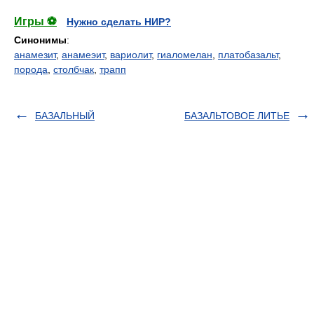
Игры ⚽
Нужно сделать НИР?
Синонимы
:
анамезит
,
анамеэит
,
вариолит
,
гиаломелан
,
платобазальт
,
порода
,
столбчак
,
трапп
БАЗАЛЬНЫЙ
БАЗАЛЬТОВОЕ ЛИТЬЕ