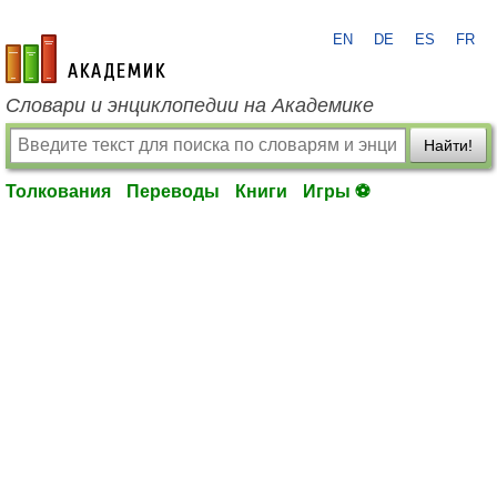
EN
DE
ES
FR
academic.ru
Словари и энциклопедии на Академике
Найти!
Толкования
Переводы
Книги
Игры ⚽