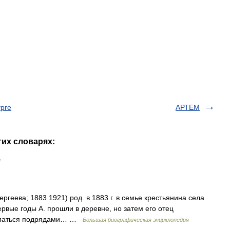
рге
АРТЕМ
гих словарях:
и
геева; 1883 1921) род. в 1883 г. в семье крестьянина села
ервые годы А. прошли в деревне, но затем его отец
ниматься подрядами… …
Большая биографическая энциклопедия