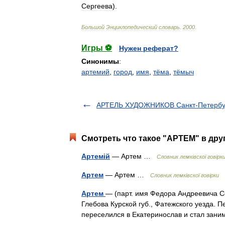
Сергеева
).
Большой
Энциклопедический
словарь
.
2000
.
Игры ⚽
Нужен реферат?
Синонимы
:
артемий
,
город
,
имя
,
тёма
,
тёмыч
АРТЕЛЬ ХУДОЖНИКОВ Санкт-Петербу
Смотреть что такое "АРТЕМ" в дру
Артемій
— Артем …
Словник лемківскої говірк
Артем
— Артем …
Словник лемківскої говірки
Артем
— (парт. имя Федора Андреевича Сер
Глебова Курской губ., Фатежского уезда. П
переселился в Екатеринослав и стал за