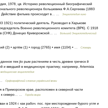
дия, 1978, цв. Историко революционный биографический
онального революционера большевика Ф.А.Сергеева (1883
ем. Действие фильма происходит в… …
Энциклопедия кино
3 1921) политический деятель. Руководил в Харькове
редседатель Военно революционного комитета (ВРК). С 1918
ров (СНК) Донецко Криворожской… …
Большой Энциклопедический
ий (2) • артём (1) • город (2765) • имя (1104) • …
Словарь
анное пек jto рым растениям в честь древне греческ й
й и введшей в медицинскую практику; например, Artemisia
 медицинская энциклопедия
а …
Орфографічний словник української мови
 в Приморском крае, расположен в северной части
км к северо… …
Города мира
ан в 1924 г. как рабоч. пос. при месторождении бурого угля и