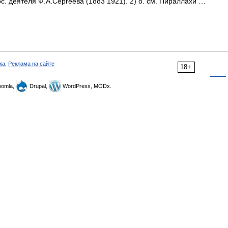
гос. деятеля Ф.А.Сергеева (1883 1921). 2) о. см. Пираллахи …
ка
,
Реклама на сайте
18+
omla,
Drupal,
WordPress, MODx.