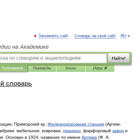
Запомнить сайт
Словарь на свой сайт
RU
едии на Академике
Найти!
Толкования
Переводы
Книги
Игры ⚽
й словарь
рации
,
Приморский
кр
.
Железнодорожная
станция
(
Артем
-
абрики:
мебельная
,
ковровая
,
пианино
;
фарфоровый
завод
и
ля
.
Основан
в
1924
;
название
по
имени
Артема
(
Ф
.
А
.