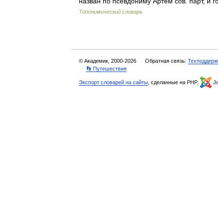
назван по псевдониму Артем сов. парт, и 
Топонимический словарь
© Академик, 2000-2026
Обратная связь:
Техподдерж
👣 Путешествия
Экспорт словарей на сайты
, сделанные на PHP,
Jo