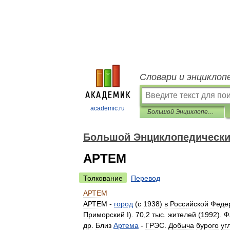
Словари и энциклоп
academic.ru
Большой Энциклопедический словарь
Большой Энциклопедически
АРТЕМ
Толкование
Перевод
АРТЕМ
АРТЕМ
-
город
(
с
1938
)
в
Российской
Феде
Приморский
I
).
70
,
2
тыс
.
жителей
(
1992
).
Ф
др
.
Близ
Артема
-
ГРЭС
.
Добыча
бурого
уг