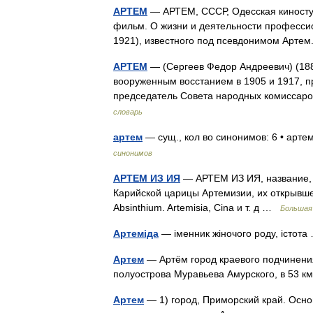
АРТЕМ
— АРТЕМ, СССР, Одесская киносту
фильм. О жизни и деятельности професси
1921), известного под псевдонимом Арт
АРТЕМ
— (Сергеев Федор Андреевич) (188
вооруженным восстанием в 1905 и 1917, п
председатель Совета народных комисса
словарь
артем
— сущ., кол во синонимов: 6 • артем
синонимов
АРТЕМ ИЗ ИЯ
— АРТЕМ ИЗ ИЯ, название, д
Карийской царицы Артемизии, их открывше
Absinthium. Artemisia, Cina и т. д …
Большая
Артеміда
— іменник жіночого роду, істот
Артем
— Артём город краевого подчинения
полуострова Муравьева Амурского, в 53 
Артем
— 1) город, Приморский край. Основ