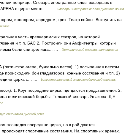
начении поприще. Словарь иностранных слов, вошедших в
10. АРЕНА в цирке место,… …
Словарь иностранных слов русского языка
дром, ипподром, аэродром, трек. Театр войны. Выступить на
онимов
ентральная часть древнеримских театров, на которой
язания и т. п. БАС 2. Построили они Амфитеатры, которыи
авляемы были сии зрелища… …
Исторический словарь галлицизмов
 (латинское arena, буквально песок), 1) посыпанная песком
 происходили бои гладиаторов, конные состязания и т.п. 2)
ередине цирка с… …
Иллюстрированный энциклопедический словарь
есок). 1. Круг посредине цирка, где даются представления. 2.
ена политической борьбы. Толковый словарь Ушакова. Д.Н.
ва
рус синонимов русской речи
лая площадка посредине цирка, на к рой даются
ой происходят спортивные состязания. На спортивных аренах.