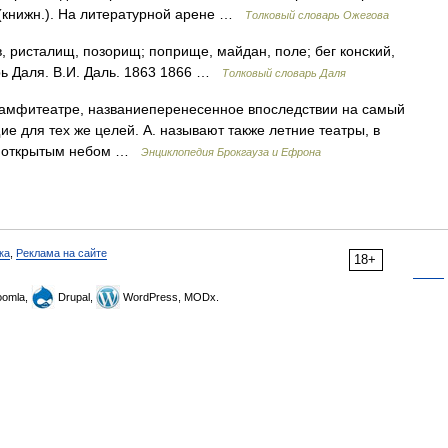
 (книжн.). На литературной арене …
Толковый словарь Ожегова
в, ристалищ, позорищ; поприще, майдан, поле; бег конский,
арь Даля. В.И. Даль. 1863 1866 …
Толковый словарь Даля
 амфитеатре, названиеперенесенное впоследствии на самый
е для тех же целей. А. называют также летние театры, в
од открытым небом …
Энциклопедия Брокгауза и Ефрона
ка
,
Реклама на сайте
18+
omla,
Drupal,
WordPress, MODx.