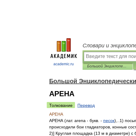
Словари и энциклоп
academic.ru
Большой Энциклопедический словарь
Большой Энциклопедически
АРЕНА
Толкование
Перевод
АРЕНА
АРЕНА
(
лат
.
arena
-
букв
. -
песок
),..
1
)
посы
происходили
бои
гладиаторов
,
конные
сос
2
)]
Круглая
площадка
(
13
м
в
диаметре
)
с