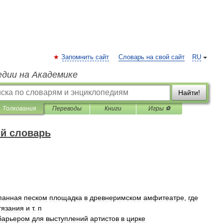
Запомнить сайт
Словарь на свой сайт
RU
едии на Академике
Найти!
Толкования
Переводы
Книги
Игры ⚽
й словарь
панная
песком
площадка
в
древнеримском
амфитеатре
,
где
тязания
и
т
.
п
барьером
для
выступлений
артистов
в
цирке