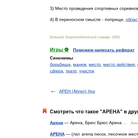
3
)
Место
проведения
спортивных
соревно
4
)
В
переносном
смысле
-
поприще
,
облас
Большой
Энциклопедический
словарь
.
2000
.
Игры ⚽
Поможем написать реферат
Синонимы
:
борьбище
,
манеж
,
место
,
место действия
,
сфера
,
театр
,
участок
АРЕН (Ahren) Уно
Смотреть что такое "АРЕНА" в дру
Арена
— Арена, Брюс Брюс Арена …
Вик
АРЕНА
— (лат. arena песок, песочное мес