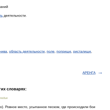
ваний
ть
деятельности
.
нива
,
область деятельности
,
поле
,
поприще
,
ристалище
,
АРЕНГА
гих словарях:
ипедия
то). Ровное место, усыпанное песком, где происходили бои