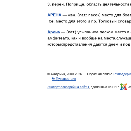
3. перен. Поприще, область деятельности
АРЕНА
— жен. (лат.: песок) место для бое
·т.е. место для этого и пр. Толковый слов
Арена
— (лат.) усыпанное песком место в
амфитеатр, как и вообще на места,служащи
которыхпредставления даются днем и п
© Академик, 2000-2026
Обратная связь:
Техподдерж
👣 Путешествия
Экспорт словарей на сайты
, сделанные на PHP,
Jo