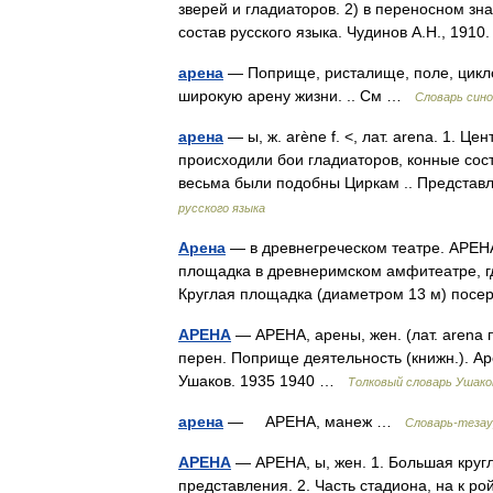
зверей и гладиаторов. 2) в переносном з
состав русского языка. Чудинов А.Н., 19
арена
— Поприще, ристалище, поле, цикло
широкую арену жизни. .. См …
Словарь син
арена
— ы, ж. arène f. <, лат. arena. 1. Ц
происходили бои гладиаторов, конные сост
весьма были подобны Циркам .. Предст
русского языка
Арена
— в древнегреческом театре. АРЕНА
площадка в древнеримском амфитеатре, где
Круглая площадка (диаметром 13 м) пос
АРЕНА
— АРЕНА, арены, жен. (лат. arena п
перен. Поприще деятельность (книжн.). Ар
Ушаков. 1935 1940 …
Толковый словарь Ушако
арена
— АРЕНА, манеж …
Словарь-тезау
АРЕНА
— АРЕНА, ы, жен. 1. Большая круг
представления. 2. Часть стадиона, на к р