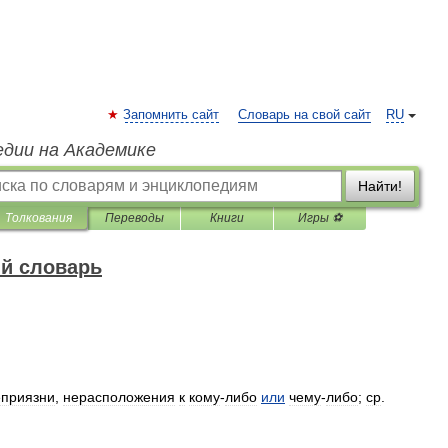
Запомнить сайт
Словарь на свой сайт
RU
едии на Академике
Найти!
Толкования
Переводы
Книги
Игры ⚽
й словарь
еприязни
,
нерасположения
к
кому
-
либо
или
чему
-
либо
;
ср
.