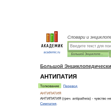
Словари и энциклоп
academic.ru
Большой Энциклопедический словарь
Большой Энциклопедически
АНТИПАТИЯ
Толкование
Перевод
АНТИПАТИЯ
АНТИПАТИЯ
(
греч
.
antipatheia
) -
чувство
н
Симпатия
.