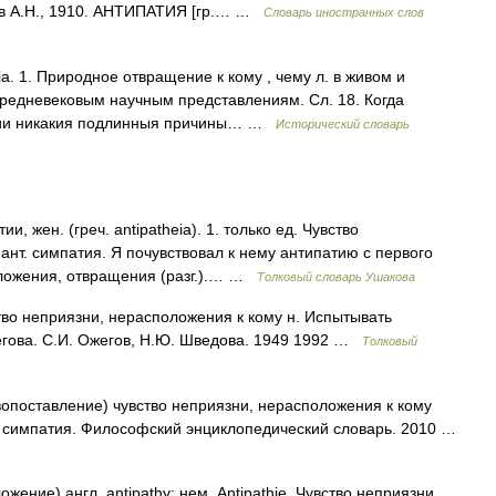
нов А.Н., 1910. АНТИПАТИЯ [гр.… …
Словарь иностранных слов
athia. 1. Природное отвращение к кому , чему л. в живом и
средневековым научным представлениям. Сл. 18. Когда
ении никакия подлинныя причины… …
Исторический словарь
и, жен. (греч. antipatheia). 1. только ед. Чувство
нт. симпатия. Я почувствовал к нему антипатию с первого
оложения, отвращения (разг.).… …
Толковый словарь Ушакова
во неприязни, нерасположения к кому н. Испытывать
егова. С.И. Ожегов, Н.Ю. Шведова. 1949 1992 …
Толковый
ивопоставление) чувство неприязни, нерасположения к кому
– симпатия. Философский энциклопедический словарь. 2010 …
ожение) англ. antipathy; нем. Antipathie. Чувство неприязни,