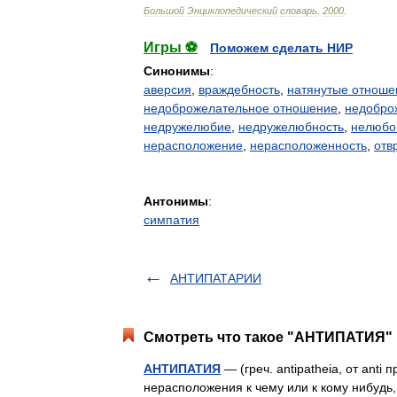
Большой
Энциклопедический
словарь
.
2000
.
Игры ⚽
Поможем сделать НИР
Синонимы
:
аверсия
,
враждебность
,
натянутые отноше
недоброжелательное отношение
,
недобро
недружелюбие
,
недружелюбность
,
нелюбо
нерасположение
,
нерасположенность
,
отв
Антонимы
:
симпатия
АНТИПАТАРИИ
Смотреть что такое "АНТИПАТИЯ" 
АНТИПАТИЯ
— (греч. antipatheia, от anti 
нерасположения к чему или к кому нибудь