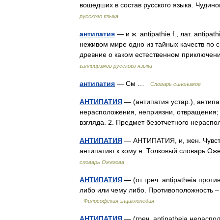
вошедших в состав русского языка. Чуди
русского языка
антипатия
— и ж. antipathie f., лат. antip
неживом мире одно из тайных качеств по 
древние о каком естественном приключ
галлицизмов русского языка
антипатия
— См …
Словарь синонимов
АНТИПАТИЯ
— (антипатия устар.), антипати
нерасположения, неприязни, отвращения; а
взгляда. 2. Предмет безотчетного нерасп
АНТИПАТИЯ
— АНТИПАТИЯ, и, жен. Чувст
антипатию к кому н. Толковый словарь Ож
словарь Ожегова
АНТИПАТИЯ
— (от греч. antipatheia прот
либо или чему либо. Противоположность 
Философская энциклопедия
АНТИПАТИЯ
— (греч. antipatheia нераспол