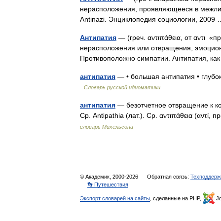
нерасположения, проявляющееся в межли
Antinazi. Энциклопедия социологии, 200
Антипатия
— (греч. αντιπάθεια, от αντι «
нерасположения или отвращения, эмоцион
Противоположно симпатии. Антипатия, ка
антипатия
— • большая антипатия • глубо
Словарь русской идиоматики
антипатия
— безотчетное отвращение к ко
Ср. Antipathia (лат.). Ср. αντιπάθεια (αντί
словарь Михельсона
© Академик, 2000-2026
Обратная связь:
Техподдерж
👣 Путешествия
Экспорт словарей на сайты
, сделанные на PHP,
Jo