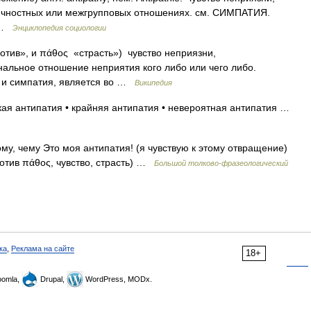
чностных или межгрупповых отношениях. см. СИМПАТИЯ.
9 …
Энциклопедия социологии
против», и πάθος «страсть») чувство неприязни,
альное отношение неприятия кого либо или чего либо.
к и симпатия, является во …
Википедия
кая антипатия • крайняя антипатия • невероятная антипатия …
му, чему Это моя антипатия! (я чувствую к этому отвращение)
, против πάθος, чувство, страсть) …
Большой толково-фразеологический
ка
,
Реклама на сайте
18+
omla,
Drupal,
WordPress, MODx.