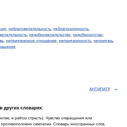
ния
,
неблагожелательность
,
неблагосклонность
,
желательность
,
недоброжелательство
,
недоброхотство
,
вь
,
неприязненное отношение
,
неприязненность
,
неприязнь
,
ращение
АНТИПАТР
в других словарях:
против, и pathos страсть). Чувство отвращения или
, противоположно симпатии. Словарь иностранных слов,