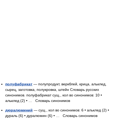
полуфабрикат
— полупродукт, веркблей, крица, альклед,
сырец, заготовка, полукровка, штейн Словарь русских
синонимов. полуфабрикат сущ., кол во синонимов: 10 •
альклед (2) • …
Словарь синонимов
дюралюминий
— сущ., кол во синонимов: 6 • альклед (2) •
дураль (6) • дуралюмин (6) • …
Словарь синонимов