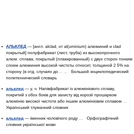
АЛЬКЛЕД
— [англ. alclad, от al(uminium) алюминий и clad
покрытый] полуфабрикат (лист, труба) из высокопрочного
алюм. сплава, покрытый (плакированный) с двух сторон тонким
слоем алюминия высокой чистоты относит, толщиной 2 5% на
сторону (в отд. случаях до… …
Большой энциклопедический
политехнический словарь
альклед
— у, ч. Напівфабрикат із алюмінієвого сплаву,
покритий з обох боків для захисту від корозії прошарком
алюмінію високої чистоти або іншим алюмінієвим сплавом …
Український тлумачний словник
альклед
— іменник чоловічого роду …
Орфографічний
словник української мови