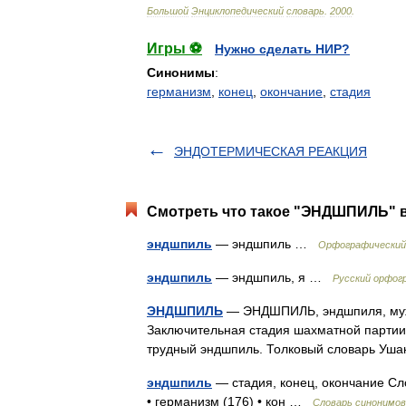
Большой
Энциклопедический
словарь
.
2000
.
Игры ⚽
Нужно сделать НИР?
Синонимы
:
германизм
,
конец
,
окончание
,
стадия
ЭНДОТЕРМИЧЕСКАЯ РЕАКЦИЯ
Смотреть что такое "ЭНДШПИЛЬ" в
эндшпиль
— эндшпиль …
Орфографический 
эндшпиль
— эндшпиль, я …
Русский орфог
ЭНДШПИЛЬ
— ЭНДШПИЛЬ, эндшпиля, муж. (
Заключительная стадия шахматной партии.
трудный эндшпиль. Толковый словарь Уша
эндшпиль
— стадия, конец, окончание Сл
• германизм (176) • кон …
Словарь синонимов