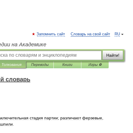
Запомнить сайт
Словарь на свой сайт
RU
едии на Академике
Найти!
Толкования
Переводы
Книги
Игры ⚽
й словарь
аключительная
стадия
партии
;
различают
ферзевые
,
дшпили
.