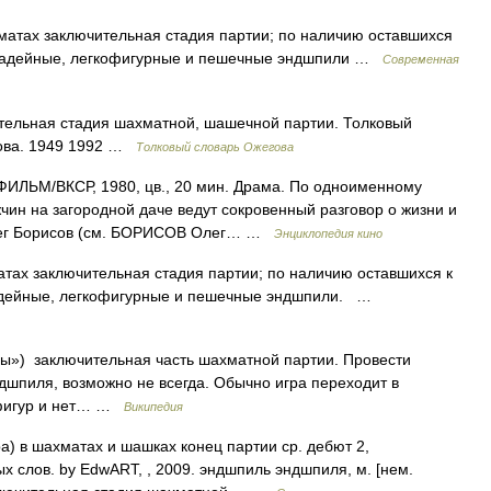
хматах заключительная стадия партии; по наличию оставшихся
 ладейные, легкофигурные и пешечные эндшпили …
Современная
ельная стадия шахматной, шашечной партии. Толковый
дова. 1949 1992 …
Толковый словарь Ожегова
ЬМ/ВКСР, 1980, цв., 20 мин. Драма. По одноименному
чин на загородной даче ведут сокровенный разговор о жизни и
 Олег Борисов (см. БОРИСОВ Олег… …
Энциклопедия кино
атах заключительная стадия партии; по наличию оставшихся к
адейные, легкофигурные и пешечные эндшпили. …
ры») заключительная часть шахматной партии. Провести
дшпиля, возможно не всегда. Обычно игра переходит в
 фигур и нет… …
Википедия
ра) в шахматах и шашках конец партии ср. дебют 2,
 слов. by EdwART, , 2009. эндшпиль эндшпиля, м. [нем.