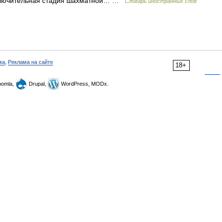
 Заключительная стадия шахматной… …
Словарь иностранных слов
ка
,
Реклама на сайте
18+
omla,
Drupal,
WordPress, MODx.