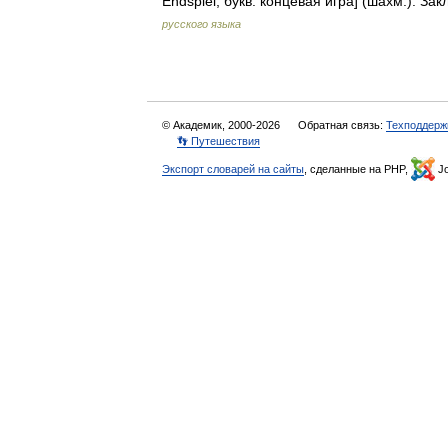
Endspiel, букв. концевая игра] (шахм.).
русского языка
© Академик, 2000-2026
Обратная связь:
Техподдерж
👣 Путешествия
Экспорт словарей на сайты
, сделанные на PHP,
Jo