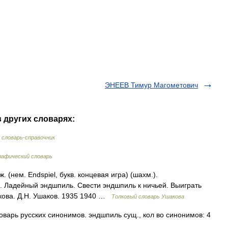
ЭНЕЕВ Тимур Магометович
 других словарях:
словарь-справочник
рафический словарь
нем. Endspiel, букв. концевая игра) (шахм.).
 Ладейный эндшпиль. Свести эндшпиль к ничьей. Выиграть
кова. Д.Н. Ушаков. 1935 1940 …
Толковый словарь Ушакова
оварь русских синонимов. эндшпиль сущ., кол во синонимов: 4