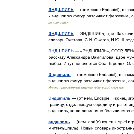
ЭНДШПИЛЬ
— (немецкое Endspiel), в ша
к эндшпилю фигур различают ферзевые,
энциклопедия
ЭНДШПИЛЬ
— ЭНДШПИЛЬ, я, м. Заключит
словарь Ожегова. С.И. Ожегов, Н.Ю. Шве
ЭНДШПИЛЬ
— «ЭНДШПИЛЬ», СССР, ЛЕНФИЛ
рассказу Александра Вампилова. Двое муж
любви. И тут появляется Она. В ролях:
Эндшпиль
— (немецкое Endspiel), в шахм
эндшпилю фигур различают ферзевые, л
Иллюстрированный энциклопедический словарь
Эндшпиль
— (от нем. Endspiel «конец иг
границу, отделяющую середину игры от эн
эндшпиль, когда разменяно большинство
эндшпиль
— (нем. end(e) конец + spiel иг
миттельшпиль). Новый словарь иностранных