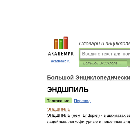
Словари и энциклоп
academic.ru
Большой Энциклопедический словарь
Большой Энциклопедически
ЭНДШПИЛЬ
Толкование
Перевод
ЭНДШПИЛЬ
ЭНДШПИЛЬ
(
нем
.
Endspiel
) -
в
шахматах
з
ладейные
,
легкофигурные
и
пешечные
эн