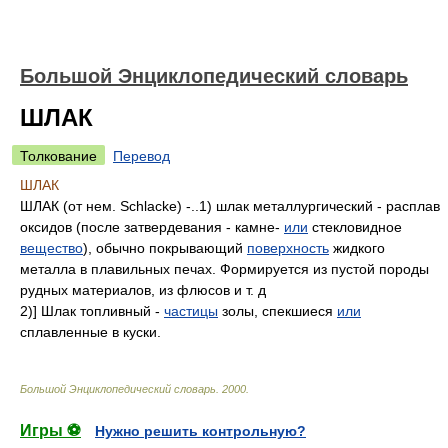
Большой Энциклопедический словарь
ШЛАК
Толкование
Перевод
ШЛАК
ШЛАК (от нем. Schlacke) -..1) шлак металлургический - расплав
оксидов (после затвердевания - камне-
или
стекловидное
вещество
), обычно покрывающий
поверхность
жидкого
металла в плавильных печах. Формируется из пустой породы
рудных материалов, из флюсов и т. д
2)] Шлак топливный -
частицы
золы, спекшиеся
или
сплавленные в куски.
Большой Энциклопедический словарь
.
2000
.
Игры ⚽
Нужно решить контрольную?