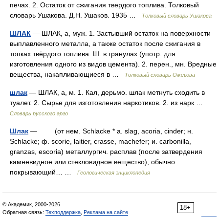
печах. 2. Остаток от сжигания твердого топлива. Толковый
словарь Ушакова. Д.Н. Ушаков. 1935 …
Толковый словарь Ушакова
ШЛАК
— ШЛАК, а, муж. 1. Застывший остаток на поверхности
выплавленного металла, а также остаток после сжигания в
топках твёрдого топлива. Ш. в гранулах (употр. для
изготовления одного из видов цемента). 2. перен., мн. Вредные
вещества, накапливающиеся в …
Толковый словарь Ожегова
шлак
— ШЛАК, а, м. 1. Кал, дерьмо. шлак метнуть сходить в
туалет. 2. Сырье для изготовления наркотиков. 2. из нарк …
Словарь русского арго
Шлак
— (от нем. Schlacke * a. slag, acoria, cinder; н.
Schlacke; ф. scorie, laitier, crasse, machefer; и. carbonilla,
granzas, escoria) металлургич. расплав (после затвердения
камневидное или стекловидное вещество), обычно
покрывающий… …
Геологическая энциклопедия
© Академик, 2000-2026
18+
Обратная связь:
Техподдержка
,
Реклама на сайте