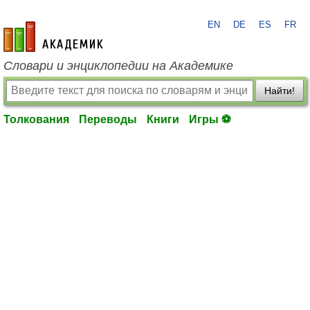
EN
DE
ES
FR
academic.ru
Словари и энциклопедии на Академике
Найти!
Толкования
Переводы
Книги
Игры ⚽