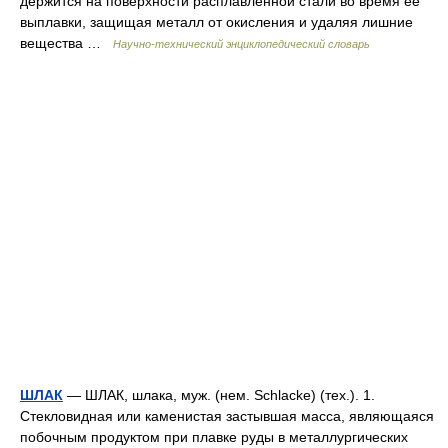
держится на поверхности расплавленной стали во время ее
выплавки, защищая металл от окисления и удаляя лишние
вещества …
Научно-технический энциклопедический словарь
ШЛАК
— ШЛАК, шлака, муж. (нем. Schlacke) (тех.). 1.
Стекловидная или каменистая застывшая масса, являющаяся
побочным продуктом при плавке руды в металлургических