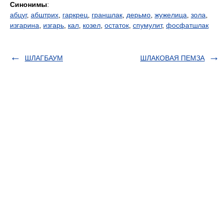
Синонимы
:
абцуг
,
абштрих
,
гаркрец
,
граншлак
,
дерьмо
,
жужелица
,
зола
,
изгарина
,
изгарь
,
кал
,
козел
,
остаток
,
спумулит
,
фосфатшлак
ШЛАГБАУМ
ШЛАКОВАЯ ПЕМЗА