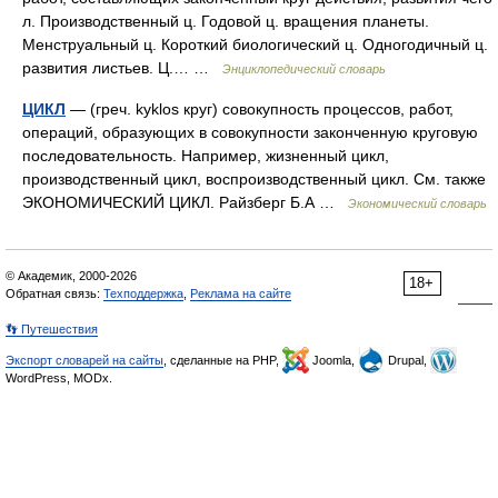
л. Производственный ц. Годовой ц. вращения планеты.
Менструальный ц. Короткий биологический ц. Одногодичный ц.
развития листьев. Ц.… …
Энциклопедический словарь
ЦИКЛ
— (греч. kyklos круг) совокупность процессов, работ,
операций, образующих в совокупности законченную круговую
последовательность. Например, жизненный цикл,
производственный цикл, воспроизводственный цикл. См. также
ЭКОНОМИЧЕСКИЙ ЦИКЛ. Райзберг Б.А …
Экономический словарь
© Академик, 2000-2026
18+
Обратная связь:
Техподдержка
,
Реклама на сайте
👣 Путешествия
Экспорт словарей на сайты
, сделанные на PHP,
Joomla,
Drupal,
WordPress, MODx.