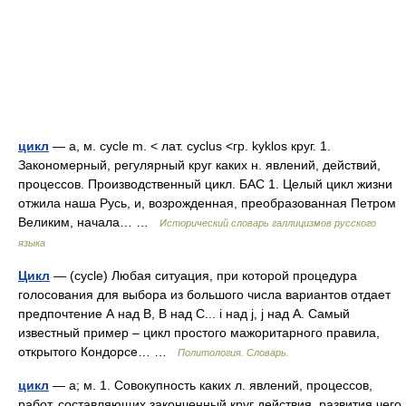
цикл
— а, м. cycle m. < лат. cyclus <гр. kyklos круг. 1.
Закономерный, регулярный круг каких н. явлений, действий,
процессов. Производственный цикл. БАС 1. Целый цикл жизни
отжила наша Русь, и, возрожденная, преобразованная Петром
Великим, начала… …
Исторический словарь галлицизмов русского
языка
Цикл
— (cycle) Любая ситуация, при которой процедура
голосования для выбора из большого числа вариантов отдает
предпочтение А над В, В над С... i над j, j над А. Самый
известный пример – цикл простого мажоритарного правила,
открытого Кондорсе… …
Политология. Словарь.
цикл
— а; м. 1. Совокупность каких л. явлений, процессов,
работ, составляющих законченный круг действия, развития чего