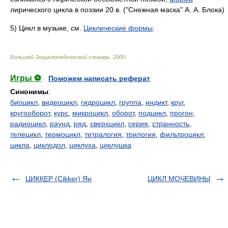
лирического цикла в поэзии 20 в. ("Снежная маска" А. А. Блока)
5) Цикл в музыке, см.
Циклические формы
.
Большой Энциклопедический словарь
.
2000
.
Игры ⚽
Поможем написать реферат
Синонимы
:
биоцикл
,
видеоцикл
,
гидроцикл
,
группа
,
индикт
,
круг
,
кругооборот
,
курс
,
микроцикл
,
оборот
,
подцикл
,
прогон
,
радиоцикл
,
раунд
,
ряд
,
сверхцикл
,
серия
,
странность
,
телецикл
,
термоцикл
,
тетралогия
,
трилогия
,
фильтроцикл
,
цикла
,
циклодол
,
циклуха
,
циклушка
ЦИККЕР (Cikker) Ян
ЦИКЛ МОЧЕВИНЫ