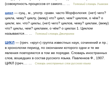
(совокупность процессов от самого… …
Толковый словарь Ушакова
цикл
— сущ., м., употр. сравн. часто Морфология: (нет) чего?
цикла, чему? циклу, (вижу) что? цикл, чем? циклом, о чём? о
цикле; мн. что? циклы, (нет) чего? циклов, чему? циклам, (вижу)
что? циклы, чем? циклами, о чём? о циклах 1. Циклом
называются… …
Толковый словарь Дмитриева
ЦИКЛ
— (греч. «круг») группа известных наук, сочинений и пр.;
в хронологии период, по окончании которого одни и те же
явления повторяются в том же порядке. Словарь иностранных
слов, вошедших в состав русского языка. Павленков Ф., 1907.
ЦИКЛ (греч.… …
Словарь иностранных слов русского языка