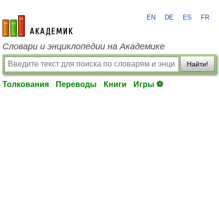
EN
DE
ES
FR
academic.ru
Словари и энциклопедии на Академике
Найти!
Толкования
Переводы
Книги
Игры ⚽