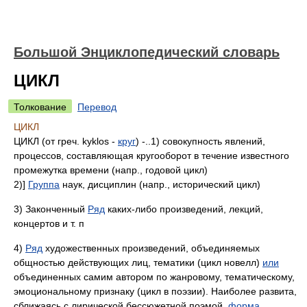
Большой Энциклопедический словарь
ЦИКЛ
Толкование
Перевод
ЦИКЛ
ЦИКЛ (от греч. kyklos -
круг
) -..1) совокупность явлений,
процессов, составляющая кругооборот в течение известного
промежутка времени (напр., годовой цикл)
2)]
Группа
наук, дисциплин (напр., исторический цикл)
3) Законченный
Ряд
каких-либо произведений, лекций,
концертов и т. п
4)
Ряд
художественных произведений, объединяемых
общностью действующих лиц, тематики (цикл новелл)
или
объединенных самим автором по жанровому, тематическому,
эмоциональному признаку (цикл в поэзии). Наиболее развита,
сближаясь с лирической бессюжетной поэмой,
форма