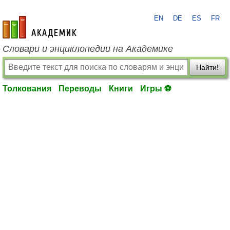
EN
DE
ES
FR
academic.ru
Словари и энциклопедии на Академике
Найти!
Толкования
Переводы
Книги
Игры ⚽