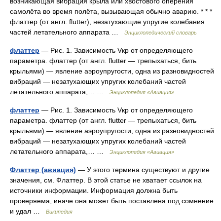
возникающая вибрация крыла или хвостового оперения
самолёта во время полёта, вызывающая обычно аварию. * * *
флаттер (от англ. flutter), незатухающие упругие колебания
частей летательного аппарата …
Энциклопедический словарь
флаттер
— Рис. 1. Зависимость Vкр от определяющего
параметра. флаттер (от англ. flutter — трепыхаться, бить
крыльями) — явление аэроупругости, одна из разновидностей
вибраций — незатухающих упругих колебаний частей
летательного аппарата,… …
Энциклопедия «Авиация»
флаттер
— Рис. 1. Зависимость Vкр от определяющего
параметра. флаттер (от англ. flutter — трепыхаться, бить
крыльями) — явление аэроупругости, одна из разновидностей
вибраций — незатухающих упругих колебаний частей
летательного аппарата,… …
Энциклопедия «Авиация»
Флаттер (авиация)
— У этого термина существуют и другие
значения, см. Флаттер. В этой статье не хватает ссылок на
источники информации. Информация должна быть
проверяема, иначе она может быть поставлена под сомнение
и удал …
Википедия