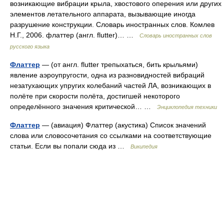
возникающие вибрации крыла, хвостового оперения или других
элементов летательного аппарата, вызывающие иногда
разрушение конструкции. Словарь иностранных слов. Комлев
Н.Г., 2006. флаттер (англ. flutter)… …
Словарь иностранных слов
русского языка
Флаттер
— (от англ. flutter трепыхаться, бить крыльями)
явление аэроупругости, одна из разновидностей вибраций
незатухающих упругих колебаний частей ЛА, возникающих в
полёте при скорости полёта, достигшей некоторого
определённого значения критической… …
Энциклопедия техники
Флаттер
— (авиация) Флаттер (акустика) Список значений
слова или словосочетания со ссылками на соответствующие
статьи. Если вы попали сюда из …
Википедия