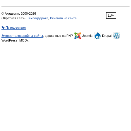
© Академик, 2000-2026
18+
Обратная связь:
Техподдержка
,
Реклама на сайте
👣 Путешествия
Экспорт словарей на сайты
, сделанные на PHP,
Joomla,
Drupal,
WordPress, MODx.