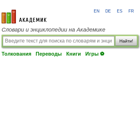
EN
DE
ES
FR
academic.ru
Словари и энциклопедии на Академике
Найти!
Толкования
Переводы
Книги
Игры ⚽