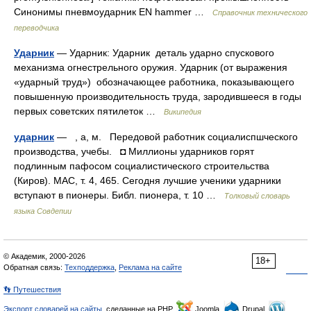
Синонимы пневмоударник EN hammer …
Справочник технического
переводчика
Ударник
— Ударник: Ударник деталь ударно спускового
механизма огнестрельного оружия. Ударник (от выражения
«ударный труд») обозначающее работника, показывающего
повышенную производительность труда, зародившееся в годы
первых советских пятилеток …
Википедия
ударник
— , а, м. Передовой работник социалиспшческого
производства, учебы. ◘ Миллионы ударников горят
подлинным пафосом социалистического строительства
(Киров). МАС, т. 4, 465. Сегодня лучшие ученики ударники
вступают в пионеры. Библ. пионера, т. 10 …
Толковый словарь
языка Совдепии
© Академик, 2000-2026
18+
Обратная связь:
Техподдержка
,
Реклама на сайте
👣 Путешествия
Экспорт словарей на сайты
, сделанные на PHP,
Joomla,
Drupal,