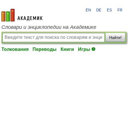
EN
DE
ES
FR
academic.ru
Словари и энциклопедии на Академике
Найти!
Толкования
Переводы
Книги
Игры ⚽