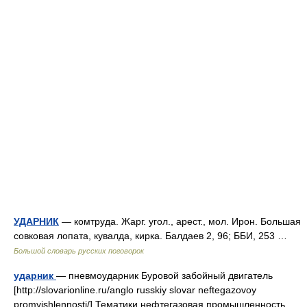
УДАРНИК
— комтруда. Жарг. угол., арест., мол. Ирон. Большая
совковая лопата, кувалда, кирка. Балдаев 2, 96; ББИ, 253 …
Большой словарь русских поговорок
ударник
— пневмоударник Буровой забойный двигатель
[http://slovarionline.ru/anglo russkiy slovar neftegazovoy
promyishlennosti/] Тематики нефтегазовая промышленность