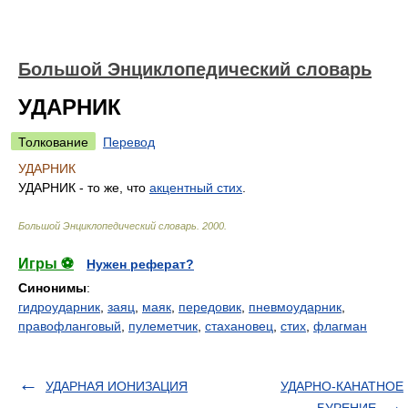
Большой Энциклопедический словарь
УДАРНИК
Толкование
Перевод
УДАРНИК
УДАРНИК - то же, что
акцентный стих
.
Большой Энциклопедический словарь
.
2000
.
Игры ⚽
Нужен реферат?
Синонимы
:
гидроударник
,
заяц
,
маяк
,
передовик
,
пневмоударник
,
правофланговый
,
пулеметчик
,
стахановец
,
стих
,
флагман
УДАРНАЯ ИОНИЗАЦИЯ
УДАРНО-КАНАТНОЕ