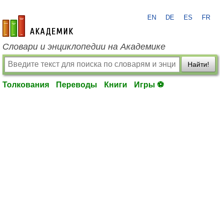
EN
DE
ES
FR
academic.ru
Словари и энциклопедии на Академике
Найти!
Толкования
Переводы
Книги
Игры ⚽