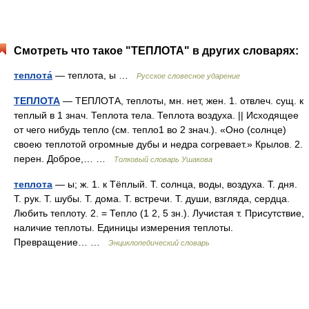
Смотреть что такое "ТЕПЛОТА" в других словарях:
теплота́
— теплота, ы …
Русское словесное ударение
ТЕПЛОТА
— ТЕПЛОТА, теплоты, мн. нет, жен. 1. отвлеч. сущ. к
теплый в 1 знач. Теплота тела. Теплота воздуха. || Исходящее
от чего нибудь тепло (см. тепло1 во 2 знач.). «Оно (солнце)
своею теплотой огромные дубы и недра согревает.» Крылов. 2.
перен. Доброе,… …
Толковый словарь Ушакова
теплота
— ы; ж. 1. к Тёплый. Т. солнца, воды, воздуха. Т. дня.
Т. рук. Т. шубы. Т. дома. Т. встречи. Т. души, взгляда, сердца.
Любить теплоту. 2. = Тепло (1 2, 5 зн.). Лучистая т. Присутствие,
наличие теплоты. Единицы измерения теплоты.
Превращение… …
Энциклопедический словарь