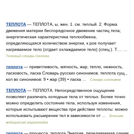
ТЕПЛОТА
— ТЕПЛОТА, ы, жен. 1. см. теплый. 2. Форма
движения материи беспорядочное движение частиц тела;
энергетическая характеристика теплообмена,
определяющаяся количеством энергии, к рое получает
нагреваемое тело (отдает охлаждаемое тело) (спец.). Т.… …
Толковый словарь Ожегова
теплота
— приветливость, мягкость, жар, тепло, нежность,
ласковость, ласка Словарь русских синонимов. теплота сущ.,
кол во синонимов: 9 • жар (39) • ласка …
Словарь синонимов
ТЕПЛОТА
— ТЕПЛОТА. Непосредственное ощущение
позволяет различать холодные тела от теплых. Более точно
можно определить состояние тела, используя изменения,
которые испытывают вещества при действии теплоты: можно
использовать расширение тел в зависимости от …
Большая
медицинская энциклопедия
теплота
— процесса; теплота Энергия, передаваемая одним