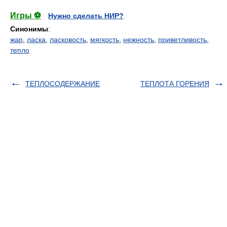
Игры ⚽
Нужно сделать НИР?
Синонимы
:
жар
,
ласка
,
ласковость
,
мягкость
,
нежность
,
приветливость
,
тепло
ТЕПЛОСОДЕРЖАНИЕ
ТЕПЛОТА ГОРЕНИЯ