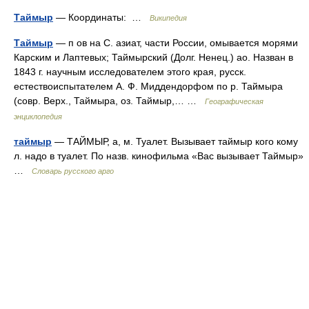
Таймыр
— Координаты: …
Википедия
Таймыр
— п ов на С. азиат, части России, омывается морями
Карским и Лаптевых; Таймырский (Долг. Ненец.) ао. Назван в
1843 г. научным исследователем этого края, русск.
естествоиспытателем А. Ф. Миддендорфом по р. Таймыра
(совр. Верх., Таймыра, оз. Таймыр,… …
Географическая
энциклопедия
таймыр
— ТАЙМЫР, а, м. Туалет. Вызывает таймыр кого кому
л. надо в туалет. По назв. кинофильма «Вас вызывает Таймыр»
…
Словарь русского арго