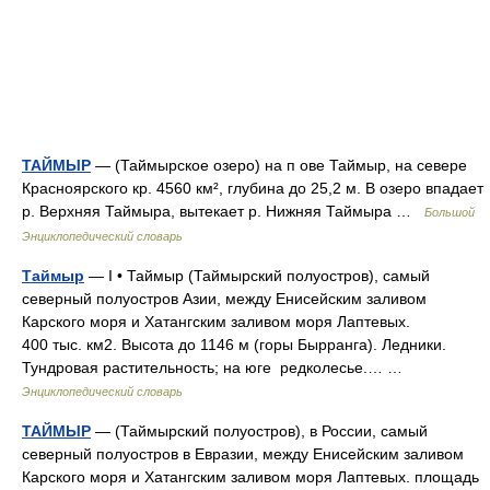
ТАЙМЫР
— (Таймырское озеро) на п ове Таймыр, на севере
Красноярского кр. 4560 км², глубина до 25,2 м. В озеро впадает
р. Верхняя Таймыра, вытекает р. Нижняя Таймыра …
Большой
Энциклопедический словарь
Таймыр
— I • Таймыр (Таймырский полуостров), самый
северный полуостров Азии, между Енисейским заливом
Карского моря и Хатангским заливом моря Лаптевых.
400 тыс. км2. Высота до 1146 м (горы Бырранга). Ледники.
Тундровая растительность; на юге редколесье.… …
Энциклопедический словарь
ТАЙМЫР
— (Таймырский полуостров), в России, самый
северный полуостров в Евразии, между Енисейским заливом
Карского моря и Хатангским заливом моря Лаптевых. площадь