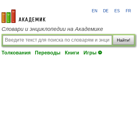
EN
DE
ES
FR
academic.ru
Словари и энциклопедии на Академике
Найти!
Толкования
Переводы
Книги
Игры ⚽