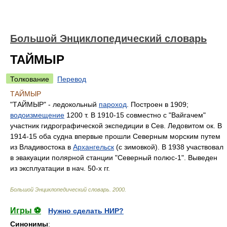
Большой Энциклопедический словарь
ТАЙМЫР
Толкование
Перевод
ТАЙМЫР
"ТАЙМЫР" - ледокольный
пароход
. Построен в 1909;
водоизмещение
1200 т. В 1910-15 совместно с "Вайгачем"
участник гидрографической экспедиции в Сев. Ледовитом ок. В
1914-15 оба судна впервые прошли Северным морским путем
из Владивостока в
Архангельск
(с зимовкой). В 1938 участвовал
в эвакуации полярной станции "Северный полюс-1". Выведен
из эксплуатации в нач. 50-х гг.
Большой Энциклопедический словарь
.
2000
.
Игры ⚽
Нужно сделать НИР?
Синонимы
: