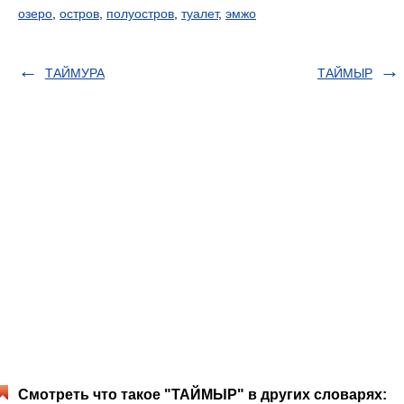
озеро
,
остров
,
полуостров
,
туалет
,
эмжо
ТАЙМУРА
ТАЙМЫР
Смотреть что такое "ТАЙМЫР" в других словарях: