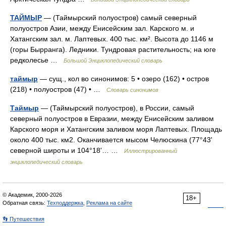
ТАЙМЫР
— (Таймырский полуостров) самый северный
полуостров Азии, между Енисейским зал. Карского м. и
Хатангским зал. м. Лаптевых. 400 тыс. км². Высота до 1146 м
(горы Бырранга). Ледники. Тундровая растительность; на юге
редколесье …
Большой Энциклопедический словарь
таймыр
— сущ., кол во синонимов: 5 • озеро (162) • остров
(218) • полуостров (47) • …
Словарь синонимов
Таймыр
— (Таймырский полуостров), в России, самый
северный полуостров в Евразии, между Енисейским заливом
Карского моря и Хатангским заливом моря Лаптевых. Площадь
около 400 тыс. км2. Оканчивается мысом Челюскина (77°43'
северной широты и 104°18'… …
Иллюстрированный
энциклопедический словарь
© Академик, 2000-2026
18+
Обратная связь:
Техподдержка
,
Реклама на сайте
👣 Путешествия