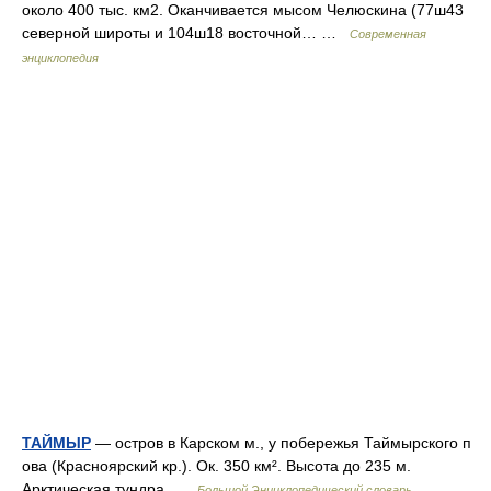
около 400 тыс. км2. Оканчивается мысом Челюскина (77ш43
северной широты и 104ш18 восточной… …
Современная
энциклопедия
ТАЙМЫР
— остров в Карском м., у побережья Таймырского п
ова (Красноярский кр.). Ок. 350 км². Высота до 235 м.
Арктическая тундра …
Большой Энциклопедический словарь