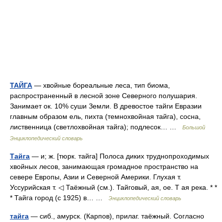
ТАЙГА
— хвойные бореальные леса, тип биома,
распространенный в лесной зоне Северного полушария.
Занимает ок. 10% суши Земли. В древостое тайги Евразии
главным образом ель, пихта (темнохвойная тайга), сосна,
лиственница (светлохвойная тайга); подлесок… …
Большой
Энциклопедический словарь
Тайга
— и; ж. [тюрк. тайга] Полоса диких труднопроходимых
хвойных лесов, занимающая громадное пространство на
севере Европы, Азии и Северной Америки. Глухая т.
Уссурийская т. ◁ Таёжный (см.). Тайговый, ая, ое. Т ая река. * *
* Тайга город (с 1925) в… …
Энциклопедический словарь
тайга
— сиб., амурск. (Карпов), прилаг. таёжный. Согласно