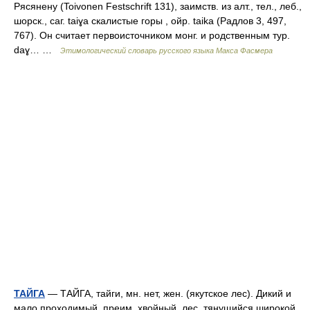
Рясянену (Toivonen Festschrift 131), заимств. из алт., тел., леб.,
шорск., саг. taiɣa скалистые горы , ойр. taika (Радлов 3, 497,
767). Он считает первоисточником монг. и родственным тур.
dаɣ… …
Этимологический словарь русского языка Макса Фасмера
ТАЙГА
— ТАЙГА, тайги, мн. нет, жен. (якутское лес). Дикий и
мало проходимый, преим. хвойный, лес, тянущийся широкой