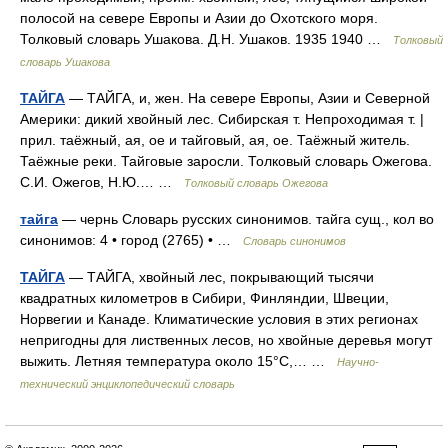
полосой на севере Европы и Азии до Охотского моря.
Толковый словарь Ушакова. Д.Н. Ушаков. 1935 1940 …
Толковый
словарь Ушакова
ТАЙГА
— ТАЙГА, и, жен. На севере Европы, Азии и Северной
Америки: дикий хвойный лес. Сибирская т. Непроходимая т. |
прил. таёжный, ая, ое и тайговый, ая, ое. Таёжный житель.
Таёжные реки. Тайговые заросли. Толковый словарь Ожегова.
С.И. Ожегов, Н.Ю.… …
Толковый словарь Ожегова
тайга
— чернь Словарь русских синонимов. тайга сущ., кол во
синонимов: 4 • город (2765) • …
Словарь синонимов
ТАЙГА
— ТАЙГА, хвойный лес, покрывающий тысячи
квадратных километров в Сибири, Финляндии, Швеции,
Норвегии и Канаде. Климатические условия в этих регионах
непригодны для лиственных лесов, но хвойные деревья могут
выжить. Летняя температура около 15°С,… …
Научно-
технический энциклопедический словарь