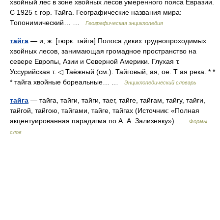
хвойный лес в зоне хвойных лесов умеренного пояса Евразии.
С 1925 г. гор. Тайга. Географические названия мира:
Топонимический… …
Географическая энциклопедия
тайга
— и; ж. [тюрк. тайга] Полоса диких труднопроходимых
хвойных лесов, занимающая громадное пространство на
севере Европы, Азии и Северной Америки. Глухая т.
Уссурийская т. ◁ Таёжный (см.). Тайговый, ая, ое. Т ая река. * *
* тайга хвойные бореальные… …
Энциклопедический словарь
тайга
— тайга, тайги, тайги, таег, тайге, тайгам, тайгу, тайги,
тайгой, тайгою, тайгами, тайге, тайгах (Источник: «Полная
акцентуированная парадигма по А. А. Зализняку») …
Формы
слов