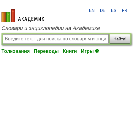
EN
DE
ES
FR
academic.ru
Словари и энциклопедии на Академике
Найти!
Толкования
Переводы
Книги
Игры ⚽