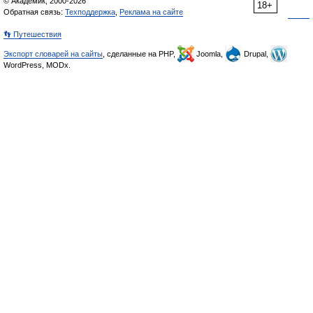
© Академик, 2000-2026
18+
Обратная связь:
Техподдержка
,
Реклама на сайте
👣 Путешествия
Экспорт словарей на сайты
, сделанные на PHP,
Joomla,
Drupal,
WordPress, MODx.