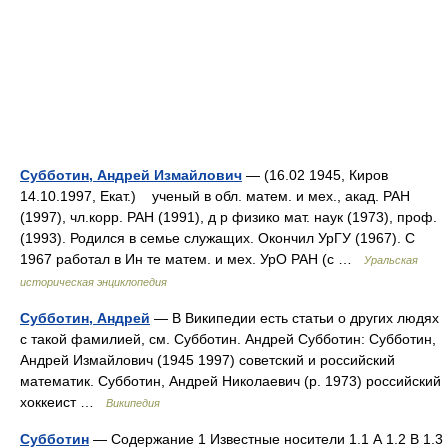
Субботин, Андрей Измайлович
— (16.02 1945, Киров
14.10.1997, Екат.) ученый в обл. матем. и мех., акад. РАН
(1997), чл.корр. РАН (1991), д р физико мат. наук (1973), проф.
(1993). Родился в семье служащих. Окончил УрГУ (1967). С
1967 работал в Ин те матем. и мех. УрО РАН (с …
Уральская
историческая энциклопедия
Субботин, Андрей
— В Википедии есть статьи о других людях
с такой фамилией, см. Субботин. Андрей Субботин: Субботин,
Андрей Измайлович (1945 1997) советский и российский
математик. Субботин, Андрей Николаевич (р. 1973) российский
хоккеист …
Википедия
Субботин
— Содержание 1 Известные носители 1.1 А 1.2 В 1.3