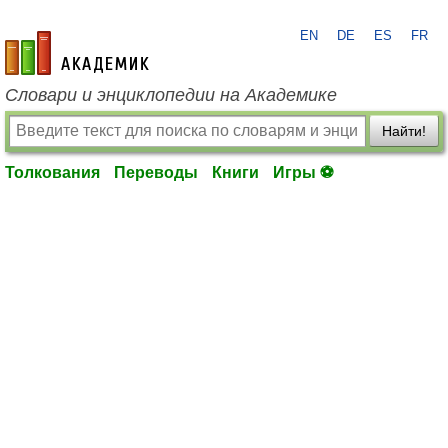
EN
DE
ES
FR
academic.ru
Словари и энциклопедии на Академике
Найти!
Толкования
Переводы
Книги
Игры ⚽