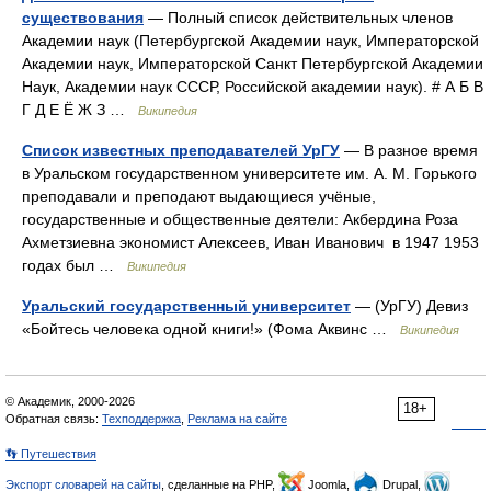
существования
— Полный список действительных членов
Академии наук (Петербургской Академии наук, Императорской
Академии наук, Императорской Санкт Петербургской Академии
Наук, Академии наук СССР, Российской академии наук). # А Б В
Г Д Е Ё Ж З …
Википедия
Список известных преподавателей УрГУ
— В разное время
в Уральском государственном университете им. А. М. Горького
преподавали и преподают выдающиеся учёные,
государственные и общественные деятели: Акбердина Роза
Ахметзиевна экономист Алексеев, Иван Иванович в 1947 1953
годах был …
Википедия
Уральский государственный университет
— (УрГУ) Девиз
«Бойтесь человека одной книги!» (Фома Аквинс …
Википедия
© Академик, 2000-2026
18+
Обратная связь:
Техподдержка
,
Реклама на сайте
👣 Путешествия
Экспорт словарей на сайты
, сделанные на PHP,
Joomla,
Drupal,