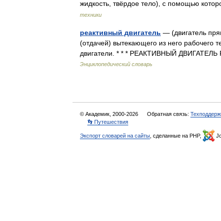
жидкость, твёрдое тело), с помощью кот
техники
реактивный двигатель
— (двигатель прям
(отдачей) вытекающего из него рабочего 
двигатели. * * * РЕАКТИВНЫЙ ДВИГАТЕ
Энциклопедический словарь
© Академик, 2000-2026
Обратная связь:
Техподдерж
👣 Путешествия
Экспорт словарей на сайты
, сделанные на PHP,
Jo