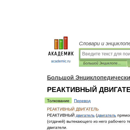
Словари и энциклоп
academic.ru
Большой Энциклопедический словарь
Большой Энциклопедически
РЕАКТИВНЫЙ ДВИГАТ
Толкование
Перевод
РЕАКТИВНЫЙ
ДВИГАТЕЛЬ
РЕАКТИВНЫЙ
двигатель
(
двигатель
прямо
(
отдачей
)
вытекающего
из
него
рабочего
т
двигатели
.