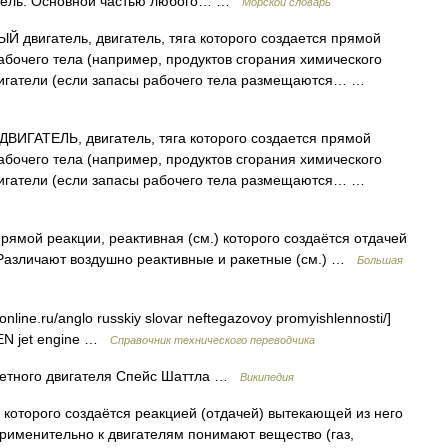
житель. Основной частью любого… …
Морской словарь
двигатель, двигатель, тяга которого создается прямой
абочего тела (например, продуктов сгорания химического
вигатели (если запасы рабочего тела размещаются… …
ГАТЕЛЬ, двигатель, тяга которого создается прямой
абочего тела (например, продуктов сгорания химического
вигатели (если запасы рабочего тела размещаются… …
рямой реакции, реактивная (см.) которого создаётся отдачей
 Различают воздушно реактивные и ракетные (см.) …
Большая
online.ru/anglo russkiy slovar neftegazovoy promyishlennosti/]
EN jet engine …
Справочник технического переводчика
етного двигателя Спейс Шаттла …
Википедия
 которого создаётся реакцией (отдачей) вытекающей из него
применительно к двигателям понимают вещество (газ,