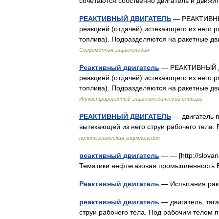
сочетаются собственно двигатель и дви
РЕАКТИВНЫЙ ДВИГАТЕЛЬ
— РЕАКТИВНЫЙ 
реакцией (отдачей) истекающего из него р
топлива). Подразделяются на ракетные д
Современная энциклопедия
Реактивный двигатель
— РЕАКТИВНЫЙ ДВИ
реакцией (отдачей) истекающего из него р
топлива). Подразделяются на ракетные д
Иллюстрированный энциклопедический словарь
РЕАКТИВНЫЙ ДВИГАТЕЛЬ
— двигатель п
вытекающей из него струи рабочего тела.
политехническая энциклопедия
реактивный двигатель
— — [http://slovari
Тематики нефтегазовая промышленность 
Реактивный двигатель
— Испытания рак
реактивный двигатель
— двигатель, тяга
струи рабочего тела. Под рабочим телом 