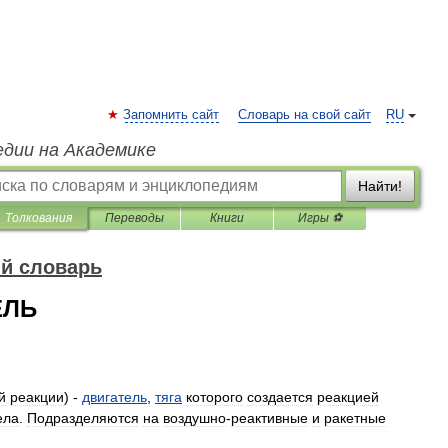
Запомнить сайт
Словарь на свой сайт
RU
едии на Академике
Найти!
Толкования
Переводы
Книги
Игры ⚽
й словарь
ЕЛЬ
й
реакции
) -
двигатель
,
тяга
которого
создается
реакцией
ела
.
Подразделяются
на
воздушно
-
реактивные
и
ракетные