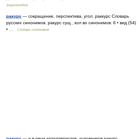
энциклопедия
ракурс
— сокращение, перспектива, угол, раккурс Словарь
русских синонимов. ракурс сущ., кол во синонимов: 6 • вид (54)
• …
Словарь синонимов
ракурс
— и в речи артиллеристов, художников ракурс …