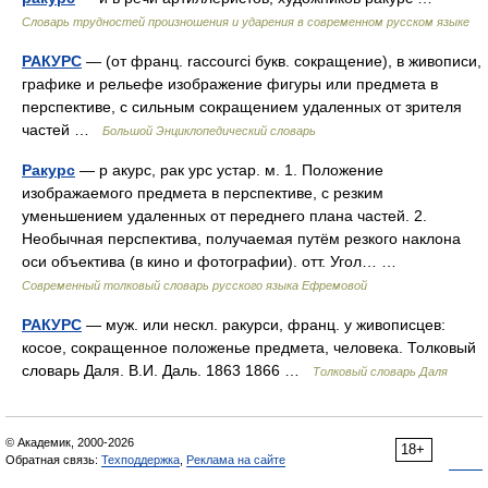
Словарь трудностей произношения и ударения в современном русском языке
РАКУРС
— (от франц. raccourci букв. сокращение), в живописи,
графике и рельефе изображение фигуры или предмета в
перспективе, с сильным сокращением удаленных от зрителя
частей …
Большой Энциклопедический словарь
Ракурс
— р акурс, рак урс устар. м. 1. Положение
изображаемого предмета в перспективе, с резким
уменьшением удаленных от переднего плана частей. 2.
Необычная перспектива, получаемая путём резкого наклона
оси объектива (в кино и фотографии). отт. Угол… …
Современный толковый словарь русского языка Ефремовой
РАКУРС
— муж. или нескл. ракурси, франц. у живописцев:
косое, сокращенное положенье предмета, человека. Толковый
словарь Даля. В.И. Даль. 1863 1866 …
Толковый словарь Даля
© Академик, 2000-2026
18+
Обратная связь:
Техподдержка
,
Реклама на сайте