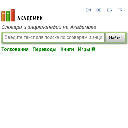
EN
DE
ES
FR
academic.ru
Словари и энциклопедии на Академике
Найти!
Толкования
Переводы
Книги
Игры ⚽