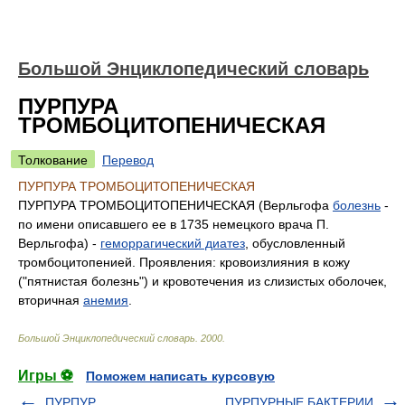
Большой Энциклопедический словарь
ПУРПУРА
ТРОМБОЦИТОПЕНИЧЕСКАЯ
Толкование
Перевод
ПУРПУРА ТРОМБОЦИТОПЕНИЧЕСКАЯ
ПУРПУРА ТРОМБОЦИТОПЕНИЧЕСКАЯ (Верльгофа
болезнь
-
по имени описавшего ее в 1735 немецкого врача П.
Верльгофа) -
геморрагический диатез
, обусловленный
тромбоцитопенией. Проявления: кровоизлияния в кожу
("пятнистая болезнь") и кровотечения из слизистых оболочек,
вторичная
анемия
.
Большой Энциклопедический словарь
.
2000
.
Игры ⚽
Поможем написать курсовую
ПУРПУР
ПУРПУРНЫЕ БАКТЕРИИ