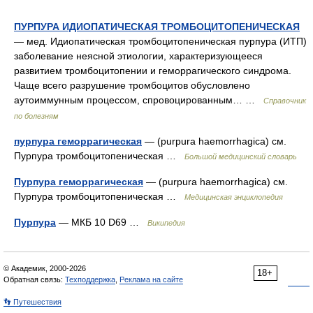
ПУРПУРА ИДИОПАТИЧЕСКАЯ ТРОМБОЦИТОПЕНИЧЕСКАЯ
— мед. Идиопатическая тромбоцитопеническая пурпура (ИТП)
заболевание неясной этиологии, характеризующееся
развитием тромбоцитопении и геморрагического синдрома.
Чаще всего разрушение тромбоцитов обусловлено
аутоиммунным процессом, спровоцированным… …
Справочник
по болезням
пурпура геморрагическая
— (purpura haemorrhagica) см.
Пурпура тромбоцитопеническая …
Большой медицинский словарь
Пурпура геморрагическая
— (purpura haemorrhagica) см.
Пурпура тромбоцитопеническая …
Медицинская энциклопедия
Пурпура
— МКБ 10 D69 …
Википедия
© Академик, 2000-2026
18+
Обратная связь:
Техподдержка
,
Реклама на сайте
👣 Путешествия