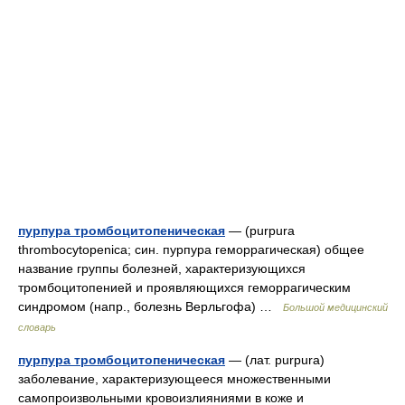
пурпура тромбоцитопеническая
— (purpura
thrombocytopenica; син. пурпура геморрагическая) общее
название группы болезней, характеризующихся
тромбоцитопенией и проявляющихся геморрагическим
синдромом (напр., болезнь Верльгофа) …
Большой медицинский
словарь
пурпура тромбоцитопеническая
— (лат. purpura)
заболевание, характеризующееся множественными
самопроизвольными кровоизлияниями в коже и