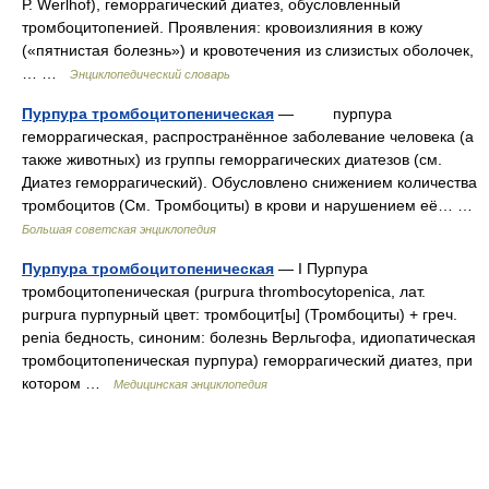
Р. Werlhof), геморрагический диатез, обусловленный
тромбоцитопенией. Проявления: кровоизлияния в кожу
(«пятнистая болезнь») и кровотечения из слизистых оболочек,
… …
Энциклопедический словарь
Пурпура тромбоцитопеническая
— пурпура
геморрагическая, распространённое заболевание человека (а
также животных) из группы геморрагических диатезов (см.
Диатез геморрагический). Обусловлено снижением количества
тромбоцитов (См. Тромбоциты) в крови и нарушением её… …
Большая советская энциклопедия
Пурпура тромбоцитопеническая
— I Пурпура
тромбоцитопеническая (purpura thrombocytopenica, лат.
purpura пурпурный цвет: тромбоцит[ы] (Тромбоциты) + греч.
penia бедность, синоним: болезнь Верльгофа, идиопатическая
тромбоцитопеническая пурпура) геморрагический диатез, при
котором …
Медицинская энциклопедия