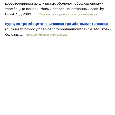
кровотечениями из слизистых оболочек, обусловленными
тромбоцито пенией. Новый словарь иностранных слов. by
EdwART, , 2009 …
Словарь иностранных слов русского языка
пурпура тромбоцитопеническая тромбогемолитическая
—
(purpura thrombocytopenica thrombohaemolytica) см. Мошкович
болезнь …
Большой медицинский словарь