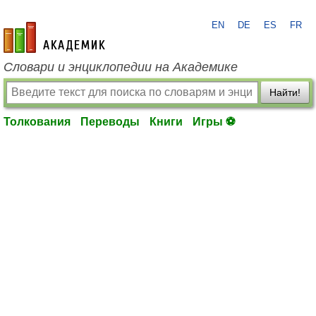
EN
DE
ES
FR
academic.ru
Словари и энциклопедии на Академике
Найти!
Толкования
Переводы
Книги
Игры ⚽