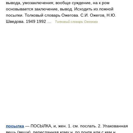
вывода, умозаключения; вообще суждение, на к ром
основывается заключение, вывод. Исходить из ложной
посылки. Толковый словарь Ожегова. С.И. Ожегов, Н.Ю.
Шведова. 1949 1992 …
Толковый словарь Ожегова
посылка
— ПОСЫЛКА, и, жен. 1. см. послать. 2. Упакованная
вещь (вещи), пересланная кому н. по почте или с кем н.