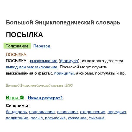
Большой Энциклопедический словарь
ПОСЫЛКА
Толкование
Перевод
ПОСЫЛКА
ПОСЫЛКА -
высказывание
(
формула
), из которого делается
вывод
или
умозаключение
. Посылкой могут служить
высказывания о фактах,
принципы
, аксиомы, постулаты и пр.
Большой Энциклопедический словарь
.
2000
.
Игры ⚽
Нужен реферат?
Синонимы
:
бандероль
,
направление
,
основание
,
отправление
,
передача
,
подвигание
,
посыл
,
посылочка
,
суждение
,
тыканье