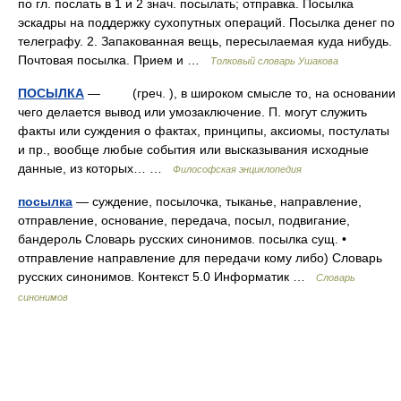
по гл. послать в 1 и 2 знач. посылать; отправка. Посылка
эскадры на поддержку сухопутных операций. Посылка денег по
телеграфу. 2. Запакованная вещь, пересылаемая куда нибудь.
Почтовая посылка. Прием и …
Толковый словарь Ушакова
ПОСЫЛКА
— (греч. ), в широком смысле то, на основании
чего делается вывод или умозаключение. П. могут служить
факты или суждения о фактах, принципы, аксиомы, постулаты
и пр., вообще любые события или высказывания исходные
данные, из которых… …
Философская энциклопедия
посылка
— суждение, посылочка, тыканье, направление,
отправление, основание, передача, посыл, подвигание,
бандероль Словарь русских синонимов. посылка сущ. •
отправление направление для передачи кому либо) Словарь
русских синонимов. Контекст 5.0 Информатик …
Словарь
синонимов