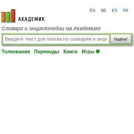
EN
DE
ES
FR
academic.ru
Словари и энциклопедии на Академике
Найти!
Толкования
Переводы
Книги
Игры ⚽