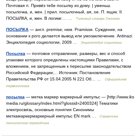
Почтовая п. Привёз тебе посылку из дому. | уменьш.
посылочка, и, жен. | прил. посылочный, ая, ое. П. ящик. II.
ПОСЫЛКА, и, жен. В логике:… …
Толковый словарь Ожегова
ПОСЫЛКА
— англ. premise; нем. Pramisse. Суждение, на
основании к рого делается вывод или умозаключение. Antinazi.
Энциклопедия социологии, 2009 …
Энциклопедия социологии
Посылка
— почтовое отправление, размеры, вес и способ
упаковки которого определены настоящими Правилами, с
вложением, не запрещенным к пересылке законодательством
Российской Федерации;... Источник: Постановление
Правительства РФ от 15.04.2005 N 221 Об… …
Официальная
терминология
посылка
— метка маркер маркерный импульс — [http://www.iks
media.ru/glossary/index.html?glossid=2400324] Тематики
электросвязь, основные понятия Синонимы
меткамаркермаркерный импульс EN mark …
Справочник
технического переводчика