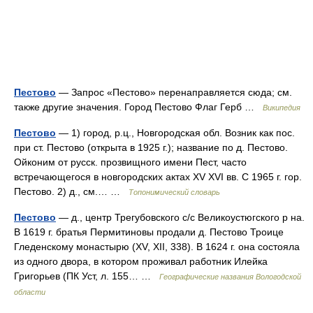
Пестово
— Запрос «Пестово» перенаправляется сюда; см.
также другие значения. Город Пестово Флаг Герб …
Википедия
Пестово
— 1) город, р.ц., Новгородская обл. Возник как пос.
при ст. Пестово (открыта в 1925 г.); название по д. Пестово.
Ойконим от русск. прозвищного имени Пест, часто
встречающегося в новгородских актах XV XVI вв. С 1965 г. гор.
Пестово. 2) д., см.… …
Топонимический словарь
Пестово
— д., центр Трегубовского с/с Великоустюгского р на.
В 1619 г. братья Пермитиновы продали д. Пестово Троице
Гледенскому монастырю (XV, XII, 338). В 1624 г. она состояла
из одного двора, в котором проживал работник Илейка
Григорьев (ПК Уст, л. 155… …
Географические названия Вологодской
области