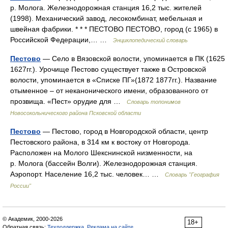
р. Молога. Железнодорожная станция 16,2 тыс. жителей
(1998). Механический завод, лесокомбинат, мебельная и
швейная фабрики. * * * ПЕСТОВО ПЕСТОВО, город (с 1965) в
Российской Федерации,… …
Энциклопедический словарь
Пестово
— Село в Вязовской волости, упоминается в ПК (1625
1627гг.). Урочище Пестово существует также в Островской
волости, упоминается в «Списке ПГ»(1872 1877гг.). Название
отыменное – от неканонического имени, образованного от
прозвища. «Пест» орудие для …
Словарь топонимов
Новосокольнического района Псковской области
Пестово
— Пестово, город в Новгородской области, центр
Пестовского района, в 314 км к востоку от Новгорода.
Расположен на Молого Шекснинской низменности, на
р. Молога (бассейн Волги). Железнодорожная станция.
Аэропорт. Население 16,2 тыс. человек… …
Словарь "География
России"
© Академик, 2000-2026
18+
Обратная связь:
Техподдержка
,
Реклама на сайте