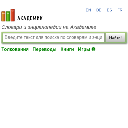
EN
DE
ES
FR
academic.ru
Словари и энциклопедии на Академике
Найти!
Толкования
Переводы
Книги
Игры ⚽