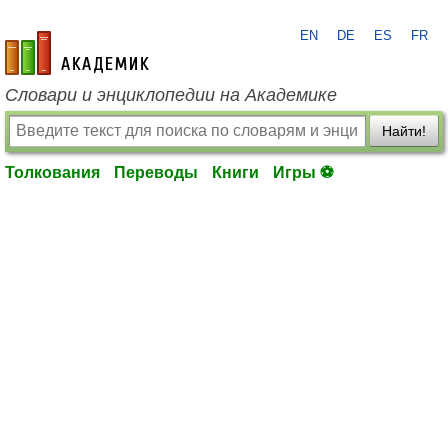
EN
DE
ES
FR
academic.ru
Словари и энциклопедии на Академике
Найти!
Толкования
Переводы
Книги
Игры ⚽