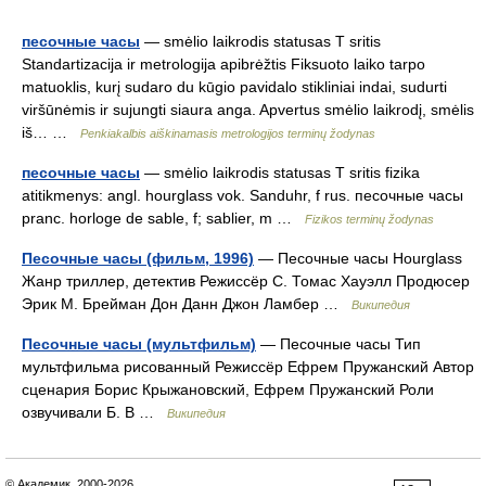
песочные часы
— smėlio laikrodis statusas T sritis
Standartizacija ir metrologija apibrėžtis Fiksuoto laiko tarpo
matuoklis, kurį sudaro du kūgio pavidalo stikliniai indai, sudurti
viršūnėmis ir sujungti siaura anga. Apvertus smėlio laikrodį, smėlis
iš… …
Penkiakalbis aiškinamasis metrologijos terminų žodynas
песочные часы
— smėlio laikrodis statusas T sritis fizika
atitikmenys: angl. hourglass vok. Sanduhr, f rus. песочные часы
pranc. horloge de sable, f; sablier, m …
Fizikos terminų žodynas
Песочные часы (фильм, 1996)
— Песочные часы Hourglass
Жанр триллер, детектив Режиссёр С. Томас Хауэлл Продюсер
Эрик М. Брейман Дон Данн Джон Ламбер …
Википедия
Песочные часы (мультфильм)
— Песочные часы Тип
мультфильма рисованный Режиссёр Ефрем Пружанский Автор
сценария Борис Крыжановский, Ефрем Пружанский Роли
озвучивали Б. В …
Википедия
© Академик, 2000-2026