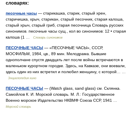
словарях:
песочные часы
— старикашка, старик, старый хрен,
старичишка, хрыч, старикан, старый песочник, старая калоша,
старый хрыч, старый гриб, старая песочница Словарь русских
синонимов. песочные часы сущ., кол во синонимов: 12 • старая
калоша (1 …
Словарь синонимов
ПЕСОЧНЫЕ ЧАСЫ
— «ПЕСОЧНЫЕ ЧАСЫ», СССР,
МОСФИЛЬМ, 1984, цв., 89 мин. Мелодрама. Бывшие
однополчане спустя двадцать лет после войны встречаются в
маленьком курортном городке. Здесь, на Кавказе, они воевали,
здесь один из них встретил и полюбил женщину, с которой… …
Энциклопедия кино
ПЕСОЧНЫЕ ЧАСЫ
— (Watch glass, sand glass) см. Склянка.
Самойлов К. И. Морской словарь. М. Л.: Государственное
Военно морское Издательство НКВМФ Союза ССР, 1941 …
Морской словарь