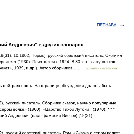
ПЕРНАВА
ий Андреевич" в других словарях:
8(31). 10.1902, Пермь], русский советский писатель. Окончил
ситета (1930). Печатается с 1924. В 30 х гг. выступал как
рекат», 1939, и др.). Автор сборников… …
Большая советская
 нейтральность. На странице обсуждения должны быть
), русский писатель. Сборники сказок, научно популярные
сером волке» (1960), «Царство Тихой Лутони» (1970). * * *
ий Андреевич (наст. фамилия Виссов) [18(31)… …
, русский советский писатель. Ром. «Сказка о сером волке»