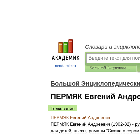
Словари и энциклоп
academic.ru
Большой Энциклопедический словарь
Большой Энциклопедически
ПЕРМЯК Евгений Андр
Толкование
ПЕРМЯК
Евгений
Андреевич
ПЕРМЯК
Евгений
Андреевич
(
1902
-
82
) -
ру
для
детей
,
пьесы
;
романы
"
Сказка
о
сером