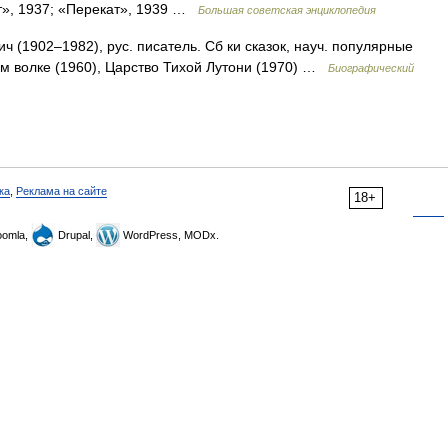
т», 1937; «Перекат», 1939 …
Большая советская энциклопедия
 (1902–1982), рус. писатель. Сб ки сказок, науч. популярные
ром волке (1960), Царство Тихой Лутони (1970) …
Биографический
ка
,
Реклама на сайте
18+
omla,
Drupal,
WordPress, MODx.