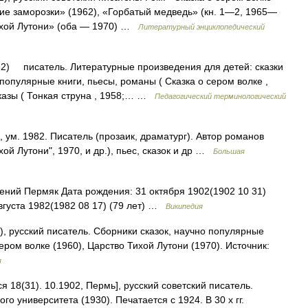
ние заморозки» (1962), «Горбатый медведь» (кн. 1—2, 1965—
ихой Лутони» (оба — 1970) …
Литературный энциклопедический
2) писатель. Литературные произведения для детей: сказки
о популярные книги, пьесы, романы ( Сказка о сером волке ,
сказы ( Тонкая струна , 1958;… …
Педагогический терминологический
 ум. 1982. Писатель (прозаик, драматург). Автор романов
хой Лутони", 1970, и др.), пьес, сказок и др …
Большая
ний Пермяк Дата рождения: 31 октября 1902(1902 10 31)
вгуста 1982(1982 08 17) (79 лет) …
Википедия
, русский писатель. Сборники сказок, научно популярные
ером волке (1960), Царство Тихой Лутони (1970). Источник:
я
(31). 10.1902, Пермь], русский советский писатель.
о университета (1930). Печатается с 1924. В 30 х гг.