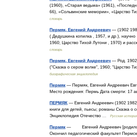
(1960), «Старая ведьма» (1961), «Послед
66), «Сольвинские мемории», «Царство Т
словарь
Пермяк, Евгений Андреевич
— (1902 198
( Дедушкина копилка , 1957, и др.), научн
1960; Царство Тихой Лутони , 1970) и рас
словарь
Пермяк, Евгений Андреевич
— Род. 1902,
("Сказка о сером волке", 1960; "Царство Ти
биографическая энциклопедия
Пермяк
— Пермяк, Евгений Андреевич Евге
Место рождения: Пермь Дата смерти: 17 а
ПЕРМЯК
— Евгений Андреевич (1902 1982)
книги для детей, пьесы; романы Сказка о с
Энциклопедия Отечество …
Русская истори
Пермяк
— Евгений Андреевич [родился 18
Окончил педагогический факультет Пермског