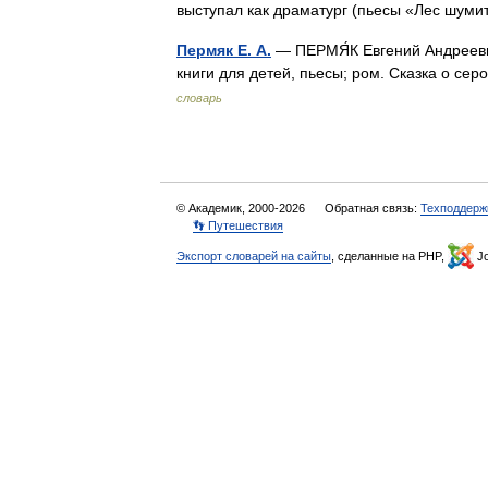
выступал как драматург (пьесы «Лес шуми
Пермяк Е. А.
— ПЕРМЯ́К Евгений Андреевич
книги для детей, пьесы; ром. Сказка о се
словарь
© Академик, 2000-2026
Обратная связь:
Техподдерж
👣 Путешествия
Экспорт словарей на сайты
, сделанные на PHP,
Jo