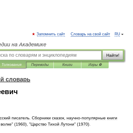
Запомнить сайт
Словарь на свой сайт
RU
едии на Академике
Найти!
Толкования
Переводы
Книги
Игры ⚽
й словарь
еевич
сский
писатель
.
Сборники
сказок
,
научно
-
популярные
книги
волке
" (
1960
), "
Царство
Тихой
Лутони
" (
1970
).