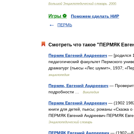
Большой
Энциклопедический
словарь
.
2000
.
Игры ⚽
Поможем сделать НИР
ПЕРМЬ
Смотреть что такое "ПЕРМЯК Евген
Пермяк Евгений Андреевич
— [родился 1
педагогический факультет Пермского универ
драматург (пьесы «Лес шумит», 1937; «Пе
энциклопедия
Пермяк, Евгений Андреевич
— Проверить
подробности …
Википедия
Пермяк Евгений Андреевич
— (1902 1982
книги для детей, пьесы; романы «Сказка о 
ПЕРМЯК Евгений Андреевич ПЕРМЯК Евген
Энциклопедический словарь
ПЕРМЯК Евгений Андреевич
— (1902—82)