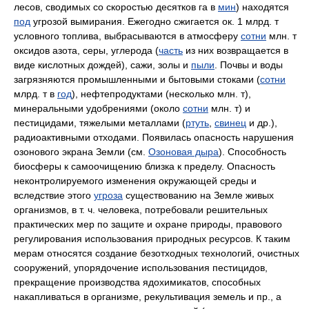
лесов, сводимых со скоростью десятков га в
мин
) находятся
под
угрозой вымирания. Ежегодно сжигается ок. 1 млрд. т
условного топлива, выбрасываются в атмосферу
сотни
млн. т
оксидов азота, серы, углерода (
часть
из них возвращается в
виде кислотных дождей), сажи, золы и
пыли
. Почвы и воды
загрязняются промышленными и бытовыми стоками (
сотни
млрд. т в
год
), нефтепродуктами (несколько млн. т),
минеральными удобрениями (около
сотни
млн. т) и
пестицидами, тяжелыми металлами (
ртуть
,
свинец
и др.),
радиоактивными отходами. Появилась опасность нарушения
озонового экрана Земли (см.
Озоновая дыра
). Способность
биосферы к самоочищению близка к пределу. Опасность
неконтролируемого изменения окружающей среды и
вследствие этого
угроза
существованию на Земле живых
организмов, в т. ч. человека, потребовали решительных
практических мер по защите и охране природы, правового
регулирования использования природных ресурсов. К таким
мерам относятся создание безотходных технологий, очистных
сооружений, упорядочение использования пестицидов,
прекращение производства ядохимикатов, способных
накапливаться в организме, рекультивация земель и пр., а