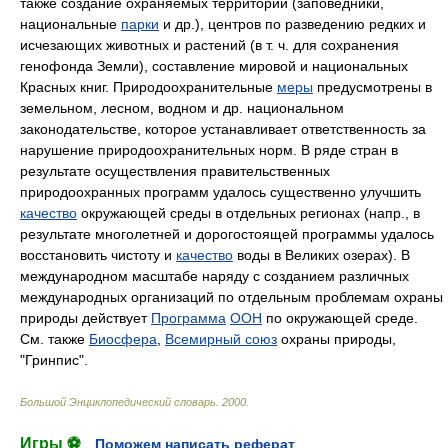
также создание охраняемых территорий (заповедники,
национальные
парки
и др.), центров по разведению редких и
исчезающих животных и растений (в т. ч. для сохранения
генофонда Земли), составление мировой и национальных
Красных книг. Природоохранительные
меры
предусмотрены в
земельном, лесном, водном и др. национальном
законодательстве, которое устанавливает ответственность за
нарушение природоохранительных норм. В ряде стран в
результате осуществления правительственных
природоохранных программ удалось существенно улучшить
качество
окружающей среды в отдельных регионах (напр., в
результате многолетней и дорогостоящей программы удалось
восстановить чистоту и
качество
воды в Великих озерах). В
международном масштабе наряду с созданием различных
международных организаций по отдельным проблемам охраны
природы действует
Программа
ООН
по окружающей среде.
См. также
Биосфера
,
Всемирный
союз
охраны природы,
"Гринпис".
Большой Энциклопедический словарь
.
2000
.
Игры ⚽
Поможем написать реферат