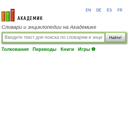
EN
DE
ES
FR
academic.ru
Словари и энциклопедии на Академике
Найти!
Толкования
Переводы
Книги
Игры ⚽