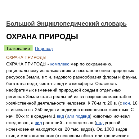
Большой Энциклопедический словарь
ОХРАНА ПРИРОДЫ
Толкование
Перевод
ОХРАНА ПРИРОДЫ
ОХРАНА ПРИРОДЫ -
комплекс
мер по сохранению,
рациональному использованию и восстановлению природных
ресурсов Земли, в т. ч. видового разнообразия флоры и фауны,
богатства недр, чистоты вод и атмосферы. Опасность
необратимых изменений природной среды в отдельных
регионах Земли стала реальной из-за возросших масштабов
хозяйственной деятельности человека. К 70-м гг. 20 в. (с
кон
. 16
в. исчезло св. 250 видов и подвидов позвоночных животных. С
нач. 80-х гг. в среднем 1
вид
(
или
подвид
) животных исчезал
ежедневно, а
вид
растений - еженедельно (
под
угрозой
исчезновения находятся св. 20 тыс. видов). Ок. 1000 видов
птиц и млекопитающих (в основном обитатели тропических