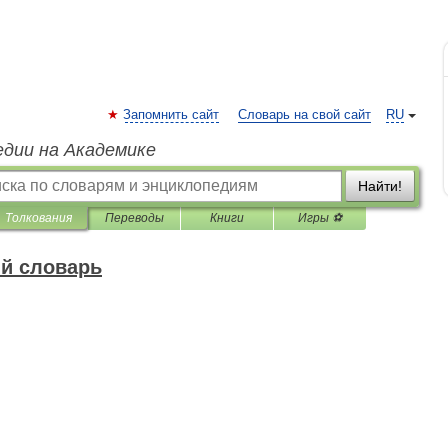
Запомнить сайт
Словарь на свой сайт
RU
едии на Академике
Найти!
Толкования
Переводы
Книги
Игры ⚽
й словарь