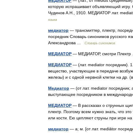
МЕДИАТОР
— (лат., от medius срединный)
которую испрашивает объявляющий игру. С
Чудинов А.Н., 1910. МЕДИАТОР лат. media
языка
медиатор
— трансмиттер, плектр, посред
посредник Словарь синонимов русского язык
Александрова …
Словарь синонимов
МЕДИАТОР
— МЕДИАТОР, смотри Плект
МЕДИАТОР
— (лат. mediator посредник). 
вещество, участвующее в передаче возбуж
железы) и с одной нервной клетки на др. 
Медиатор
— (от лат. mediator посредник; 
выступающее посредником в междунаро
МЕДИАТОР
— В рассказах о струнных щип
плектр. Поэтому всем нужно знать, что эт
или кости. Ею цепляют струны при игре 
медиатор
— а; м. [от лат. mediātor посред