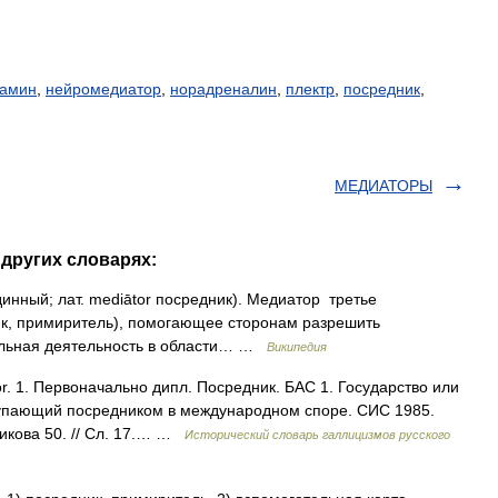
ламин
,
нейромедиатор
,
норадреналин
,
плектр
,
посредник
,
МЕДИАТОРЫ
других словарях:
динный; лат. mediātor посредник). Медиатор третье
ик, примиритель), помогающее сторонам разрешить
альная деятельность в области… …
Википедия
tor. 1. Первоначально дипл. Посредник. БАС 1. Государство или
тупающий посредником в международном споре. СИС 1985.
икова 50. // Сл. 17.… …
Исторический словарь галлицизмов русского