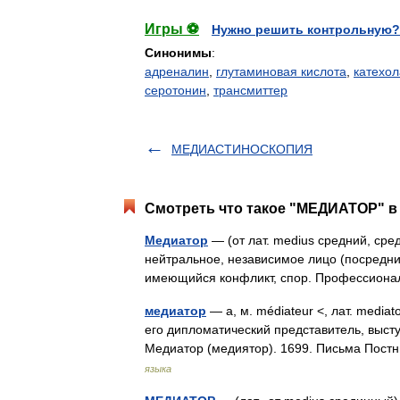
Игры ⚽
Нужно решить контрольную?
Синонимы
:
адреналин
,
глутаминовая кислота
,
катехо
серотонин
,
трансмиттер
МЕДИАСТИНОСКОПИЯ
Смотреть что такое "МЕДИАТОР" в 
Медиатор
— (от лат. medius средний, сре
нейтральное, независимое лицо (посредн
имеющийся конфликт, спор. Профессион
медиатор
— а, м. médiateur <, лат. media
его дипломатический представитель, выс
Медиатор (медиятор). 1699. Письма Постн
языка