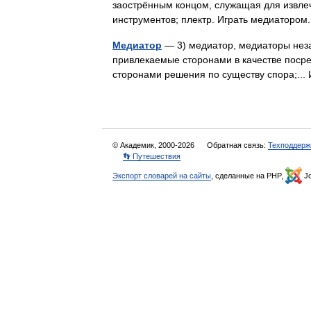
заострённым концом, служащая для извлеч
инструментов; плектр. Играть медиатором
Медиатор
— 3) медиатор, медиаторы нез
привлекаемые сторонами в качестве посре
сторонами решения по существу спора;..
© Академик, 2000-2026
Обратная связь:
Техподдерж
👣 Путешествия
Экспорт словарей на сайты
, сделанные на PHP,
Jo