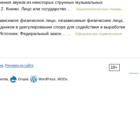
ения звуков из некоторых струнных музыкальных
. 2. Книжн. Лицо или государство …
Энциклопедический словарь
ависимое физическое лицо, независимые физические лица,
дников в урегулировании спора для содействия в выработке
. Источник: Федеральный закон… …
Официальная терминология
ка
,
Реклама на сайте
18+
omla,
Drupal,
WordPress, MODx.