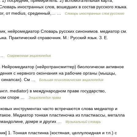
. 1) посредник, примиритель. 2) вспомогательная карта,
ловарь иностранных слов, вошедших в состав русского языка.
tor, от medius, срединный,… …
Словарь иностранных слов русского
ник, нейромедиатор Словарь русских синонимов. медиатор см.
а. Практический справочник. М.: Русский язык. З. Е.
р …
Современная энциклопедия
1. Нейромедиатор (нейротрансмиттер) биологически активное
дения с нервного окончания на рабочие органы (мышцы,
(в синапсах). См …
Большая психологическая энциклопедия
англ. mediator) в международном праве государство,
дном споре …
Энциклопедия права
ковых инструментах часто встречаются слова медиатор и
о такое. Медиатор тонкая пластиночка из пластмассы, металла
на мандолине, домре и других …
Музыкальный словарь
ник] 1. Тонкая пластинка (костяная, целлулоидная и т.п.) с