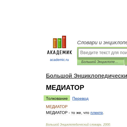
Словари и энциклоп
academic.ru
Большой Энциклопедический словарь
Большой Энциклопедически
МЕДИАТОР
Толкование
Перевод
МЕДИАТОР
МЕДИАТОР
-
то
же
,
что
плектр
.
Большой
Энциклопедический
словарь
.
2000
.