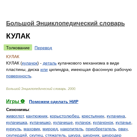
Большой Энциклопедический словарь
КУЛАК
Толкование
Перевод
КУЛАК
КУЛАК (
кулачок
) -
деталь
кулачкового механизма в виде
пластины, диска
или
цилиндра, имеющая фасонную рабочую
поверхность
.
Большой Энциклопедический словарь
.
2000
.
Игры ⚽
Поможем сделать НИР
Синонимы
:
живоглот
,
кантюжник
,
корыстолюбец
,
крестьянин
,
кулачина
,
кулачишка
,
кулачишко
,
кулачище
,
кулачок
,
кулачонок
,
кулачье
,
куркуль
,
маховик
,
мироед
,
накопитель
,
приобретатель
,
рвач
,
скупердяй
,
скупец
,
стяжатель
,
шкура
,
шкурник
,
шкуродер