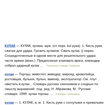
КУЛАК
— КУЛАК, кулака, муж. (от тюрк. kul рука). 1. Кисть руки,
сжатая для удара. Грозить кулаком. Сжать кулак. || перен.
Сосредоточенные в одном месте для решительного удара
части армии (воен.). Предполагая атаковать врага, командир
собрал ударный кулак …
Толковый словарь Ушакова
кулак
— Торгаш, живоглот, живодер, мироед, кровопийца,
ростовщик, булыня, булыч, вампир, эксплуататор. См. плут ..
свистать в кулак... Словарь русских синонимов и сходных по
смыслу выражений. под. ред. Н. Абрамова, М.: Русские
словари, 1999. кулак торгаш …
Словарь синонимов
кулак
— 1. КУЛАК, а; м. 1. Кисть руки с согнутыми и прижатыми