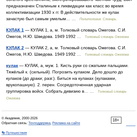
предназначен Сталиным к ликвидации как класс во время
коллективизации 1930 х гг. В действительности же кулак
зачастую был самым умелым… …
Политология. Словарь.
КУЛАК 1
— КУЛАК 1, а, м. Толковый словарь Ожегова. С.И.
Ожегов, Н.Ю. Шведова. 1949 1992 …
Толковый словарь Ожегова
КУЛАК 2
— КУЛАК 2, а, м. Толковый словарь Ожегова. С.И.
Ожегов, Н.Ю. Шведова. 1949 1992 …
Толковый словарь Ожегова
кулак
— КУЛАК, а, муж. 1. Кисть руки со сжатыми пальцами.
Тяжёлый к. (сильный). Погрозить кулаком. Дело дошло до
кулаков (до драки; разг.). Биться на кулаках (кулаками,
врукопашную). 2. перен. Сосредоточенная ударная
группировка войск. Собрать дивизию в… …
Толковый словарь
Ожегова
© Академик, 2000-2026
18+
Обратная связь:
Техподдержка
,
Реклама на сайте
👣 Путешествия