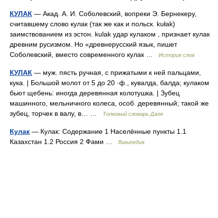
КУЛАК
— Акад. А. И. Соболевский, вопреки Э. Бернекеру,
считавшему слово кулак (так же как и польск. kułak)
заимствованием из эстон. kulak удар кулаком , признает кулак
древним русизмом. Но «древнерусский язык, пишет
Соболевский, вместо современного кулак …
История слов
КУЛАК
— муж. пясть ручная, с прижатыми к ней пальцами,
кука. | Большой молот от 5 до 20 ·ф., кувалда, балда; кулаком
бьют щебень: иногда деревянная колотушка. | Зубец
машинного, мельничного колеса, особ. деревянный; такой же
зубец, торчек в валу, в… …
Толковый словарь Даля
Кулак
— Кулак: Содержание 1 Населённые пункты 1.1
Казахстан 1.2 Россия 2 Фами …
Википедия