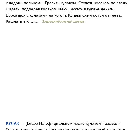
к ладони пальцами. Грозить кулаком. Стучать кулаком по столу.
Сидеть, подперев кулаком щёку. Зажать в кулаке деньги.
Бросаться с кулаками на кого л. Кулаки сжимаются от гнева.
Кашлять в к.… …
Энциклопедический словарь
КУЛАК
— (kulak) На официальном языке кулаком называли
богатого крестьянина, эксплуатировавшего частный труд. Был