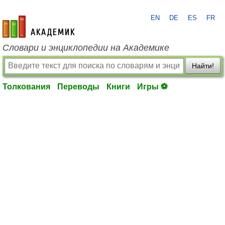
EN
DE
ES
FR
academic.ru
Словари и энциклопедии на Академике
Найти!
Толкования
Переводы
Книги
Игры ⚽