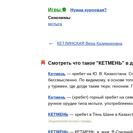
Игры ⚽
Нужна курсовая?
Синонимы
:
мотыга
КЕТЛИНСКАЯ Вера Казимировна
Смотреть что такое "КЕТМЕНЬ" в д
Кетмень
— хребет на Ю. В. Казахстана. Со
бессмысленно. По видимому, в основе топ
у туркмен, где догде также тюрк, генони
Кетмень
— (хребет) горный хребет на сев
ручное орудие типа мотыги, употребляе
КЕТМЕНЬ
— хребет в Тянь Шане в Казахст
Энциклопедический словарь
КЕТМЕНЬ
— КЕТМЕНЬ, я, муж. В Средней А