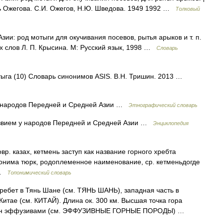
рь Ожегова. С.И. Ожегов, Н.Ю. Шведова. 1949 1992 …
Толковый
Азии: род мотыги для окучивания посевов, рытья арыков и т. п.
ых слов Л. П. Крысина. М: Русский язык, 1998 …
Словарь
отыга (10) Словарь синонимов ASIS. В.Н. Тришин. 2013 …
 народов Передней и Средней Азии …
Этнографический словарь
езвием у народов Передней и Средней Азии …
Энциклопедия
вр. казах, кетмень заступ как название горного хребта
онима тюрк, родоплеменное наименование, ср. кетменьдогде
м …
Топонимический словарь
ебет в Тянь Шане (см. ТЯНЬ ШАНЬ), западная часть в
Китае (см. КИТАЙ). Длина ок. 300 км. Высшая точка гора
ложен эффузивами (см. ЭФФУЗИВНЫЕ ГОРНЫЕ ПОРОДЫ) …