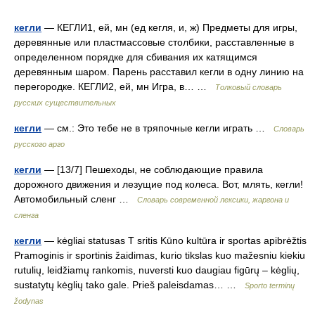
кегли
— КЕГЛИ1, ей, мн (ед кегля, и, ж) Предметы для игры,
деревянные или пластмассовые столбики, расставленные в
определенном порядке для сбивания их катящимся
деревянным шаром. Парень расставил кегли в одну линию на
перегородке. КЕГЛИ2, ей, мн Игра, в… …
Толковый словарь
русских существительных
кегли
— см.: Это тебе не в тряпочные кегли играть …
Словарь
русского арго
кегли
— [13/7] Пешеходы, не соблюдающие правила
дорожного движения и лезущие под колеса. Вот, млять, кегли!
Автомобильный сленг …
Cловарь современной лексики, жаргона и
сленга
кегли
— kėgliai statusas T sritis Kūno kultūra ir sportas apibrėžtis
Pramoginis ir sportinis žaidimas, kurio tikslas kuo mažesniu kiekiu
rutulių, leidžiamų rankomis, nuversti kuo daugiau figūrų – kėglių,
sustatytų kėglių tako gale. Prieš paleisdamas… …
Sporto terminų
žodynas