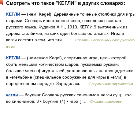
Смотреть что такое "КЕГЛИ" в других словарях:
КЕГЛИ
— (нем. Kegel). Деревянные точеные столбики для игры
шарами. Словарь иностранных слов, вошедших в состав
русского языка. Чудинов А.Н., 1910. КЕГЛИ 9 выточенных из
дерева столбиков, из коих один больше остальных. Игра в
кегли состоит в том, что эти… …
Словарь иностранных слов русского
языка
КЕГЛИ
— (немецкое Kegel), спортивная игра, цель которой
сбить меньшим количеством шаров, пускаемых руками,
большее число фигур кеглей, установленных на площадке или
в кегельбане (специальное сооружение для игры в кегли) в
определенном порядке. Зародилась …
Современная энциклопедия
кегли
— боулинг Словарь русских синонимов. кегли сущ., кол
во синонимов: 3 • боулинг (4) • игра ( …
Словарь синонимов