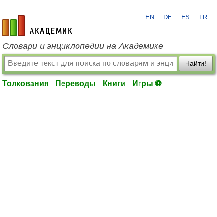
EN
DE
ES
FR
academic.ru
Словари и энциклопедии на Академике
Найти!
Толкования
Переводы
Книги
Игры ⚽