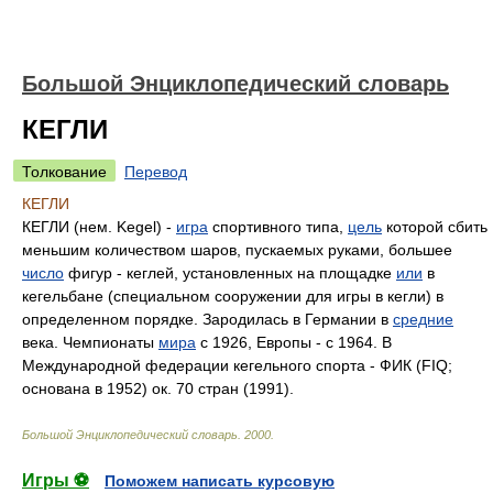
Большой Энциклопедический словарь
КЕГЛИ
Толкование
Перевод
КЕГЛИ
КЕГЛИ (нем. Kegel) -
игра
спортивного типа,
цель
которой сбить
меньшим количеством шаров, пускаемых руками, большее
число
фигур - кеглей, установленных на площадке
или
в
кегельбане (специальном сооружении для игры в кегли) в
определенном порядке. Зародилась в Германии в
средние
века. Чемпионаты
мира
с 1926, Европы - с 1964. В
Международной федерации кегельного спорта - ФИК (FIQ;
основана в 1952) ок. 70 стран (1991).
Большой Энциклопедический словарь
.
2000
.
Игры ⚽
Поможем написать курсовую