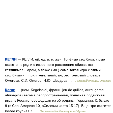
КЕГЛИ
— КЕГЛИ, ей, ед. я, и, жен. Точёные столбики, к рые
ставятся в ряд и с известного расстояния сбиваются
катящимся шаром, а также (мн.) сама такая игра с этими
столбиками. | прил. кегельный, ая, ое. Толковый словарь
Ожегова. С.И. Ожегов, Н.Ю. Шведова …
Толковый словарь Ожегова
Кегли
— (нем. Kegelspiel, франц. jeu de quilles, англ. game
atninepins) весьма распространённая, полезная подвижная
игра. в Россиюперешедшая из её родины, Германии. К. бывает
9 (в Сев. Америке 10, вСилезии часто 15 17). В центре ставится
более крупная К …
Энциклопедия Брокгауза и Ефрона