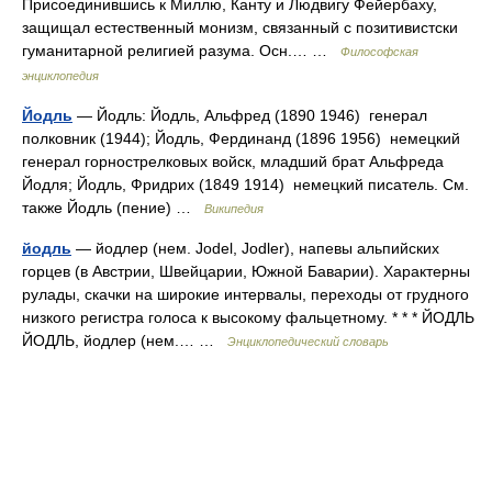
Присоединившись к Миллю, Канту и Людвигу Фейербаху,
защищал естественный монизм, связанный с позитивистски
гуманитарной религией разума. Осн.… …
Философская
энциклопедия
Йодль
— Йодль: Йодль, Альфред (1890 1946) генерал
полковник (1944); Йодль, Фердинанд (1896 1956) немецкий
генерал горнострелковых войск, младший брат Альфреда
Йодля; Йодль, Фридрих (1849 1914) немецкий писатель. См.
также Йодль (пение) …
Википедия
йодль
— йодлер (нем. Jodel, Jodler), напевы альпийских
горцев (в Австрии, Швейцарии, Южной Баварии). Характерны
рулады, скачки на широкие интервалы, переходы от грудного
низкого регистра голоса к высокому фальцетному. * * * ЙОДЛЬ
ЙОДЛЬ, йодлер (нем.… …
Энциклопедический словарь