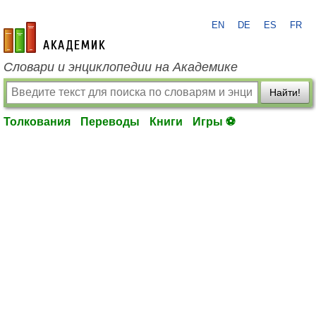
EN
DE
ES
FR
academic.ru
Словари и энциклопедии на Академике
Найти!
Толкования
Переводы
Книги
Игры ⚽