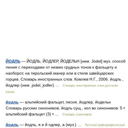
ЙОДЛЬ
— ЙОДЛЬ, ЙОДЛЕР, ЙОДЕЛЬН [нем. Jodel] муз. способ
пения с переходами от низких грудных тонов к фальцету и
наоборот, на тирольский манер или в стиле швейцарских
горцев. Словарь иностранных слов. Комлев Н.Г., 2006. йодль ,
йодлер (нем. jodel, jodler) …
Словарь иностранных слов русского
языка
йодль
— альпийский фальцет, песня, йодлер, йодельн
Словарь русских синонимов. йодль сущ., кол во синонимов: 5 •
альпийский фальцет (3) • …
Словарь синонимов
йодль
— йодль, я и й одлер, а (муз.) …
Русский орфографический