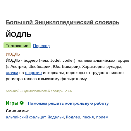
Большой Энциклопедический словарь
ЙОДЛЬ
Толкование
Перевод
ЙОДЛЬ
ЙОДЛЬ - йодлер (нем. Jodel, Jodler), напевы альпийских горцев
(в Австрии, Швейцарии, Юж. Баварии). Характерны рулады,
скачки
на
широкие
интервалы, переходы от грудного низкого
регистра голоса к высокому фальцетному.
Большой Энциклопедический словарь
.
2000
.
Игры ⚽
Поможем решить контрольную работу
Синонимы
:
альпийский фальцет
,
йодельн
,
йодлер
,
песня
,
прием