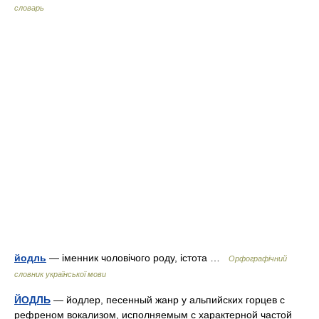
словарь
йодль
— іменник чоловічого роду, істота …
Орфографічний
словник української мови
ЙОДЛЬ
— йодлер, песенный жанр у альпийских горцев с
рефреном вокализом, исполняемым с характерной частой