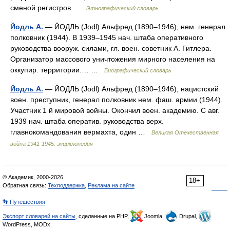
сменой регистров …
Этнографический словарь
Йодль А.
— ЙОДЛЬ (Jodl) Альфред (1890–1946), нем. генерал
полковник (1944). В 1939–1945 нач. штаба оперативного
руководства вооруж. силами, гл. воен. советник А. Гитлера.
Организатор массового уничтожения мирного населения на
оккупир. территории.… …
Биографический словарь
Йодль А.
— ЙОДЛЬ (Jodl) Альфред (1890–1946), нацистский
воен. преступник, генерал полковник нем. фаш. армии (1944).
Участник 1 й мировой войны. Окончил воен. академию. С авг.
1939 нач. штаба оператив. руководства верх.
главнокомандования вермахта, один …
Великая Отечественная
война 1941-1945: энциклопедия
© Академик, 2000-2026
18+
Обратная связь:
Техподдержка
,
Реклама на сайте
👣 Путешествия
Экспорт словарей на сайты
, сделанные на PHP,
Joomla,
Drupal,
WordPress, MODx.