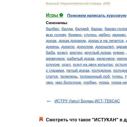
Большой
Энциклопедический
словарь
.
2000
.
Игры ⚽
Поможем написать курсовую
Синонимы
:
балбес
,
балда
,
балдей
,
баран
,
баран-голо
всю голову
,
бревно
,
глупец
,
дебил
,
дерево
дурак
,
дурак дураком
,
дурак и не лечится
,
дурень
,
дурило
,
дуролом
,
дурошлеп
,
здрав
баба
,
козел
,
кретин
,
круглый дурак
,
кумир
,
межеумок
,
набитый дурак
,
недоумок
,
неку
олухом
,
осел
,
осел на двух копытах
,
остол
с глазами
,
петый дурак
,
полудурок
,
полуду
статуя
,
телепень
,
толоконный лоб
,
тупец
,
т
чмо
,
чмо болотное
,
чурбан
,
чурка
,
чурка н
ИСТРУ (Istru) Богдан ИСТ-ТЕКСАС
Смотреть что такое "ИСТУКАН" в д