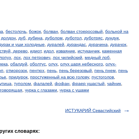
ва
,
бестолочь
,
божок
,
болван
,
болван стоеросовый
,
больной на
,
долдон
,
дуб
,
дубина
,
дуболом
,
дуботол
,
дуботряс
,
дундук
,
дурак и уши холодные
,
дуралей
,
дурандас
,
дурачина
,
дурачок
,
ствуй, дерево
,
идиот
,
идол
,
изваяние
,
истуканчик
,
каменная
лопух
,
лох
,
лох петрович
,
лох чилийский
,
медный лоб
,
мека
,
обалдуй
,
оболтус
,
олух
,
олух царя небесного
,
олух-
оп
,
отморозок
,
пентюх
,
пень
,
пень березовый
,
пень пнем
,
пень
рье
,
придурок
,
простуженный на всю голову
,
пустоголов
,
упица
,
туполом
,
фалалей
,
фофан
,
фраер ушастый
,
чайник
,
еговорящая
,
чурка с глазами
,
чурка с ушами
ИСТУКАРИЙ Севастийский
ругих словарях: