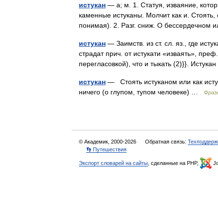
истукан
— а; м. 1. Статуя, изваяние, кот
каменные истуканы. Молчит как и. Стоять, с
понимая). 2. Разг. сниж. О бессердечном
истукан
— Заимств. из ст. сл. яз., где ис
страдат прич. от истукати «изваять», преф.
перегласовкой), что и тыкать (2)}}. Исту
истукан
— Стоять истуканом или как истук
ничего (о глупом, тупом человеке) …
Фразе
© Академик, 2000-2026
Обратная связь:
Техподдерж
👣 Путешествия
Экспорт словарей на сайты
, сделанные на PHP,
Jo