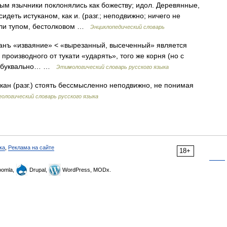
орым язычники поклонялись как божеству; идол. Деревянные,
идеть истуканом, как и. (разг.; неподвижно; ничего не
 или тупом, бестолковом …
Энциклопедический словарь
туканъ «изваяние» < «вырезанный, высеченный» является
 производного от тукати «ударять», того же корня (но с
кан буквально… …
Этимологический словарь русского языка
ан (разг.) стоять бессмысленно неподвижно, не понимая
ологический словарь русского языка
ка
,
Реклама на сайте
18+
omla,
Drupal,
WordPress, MODx.