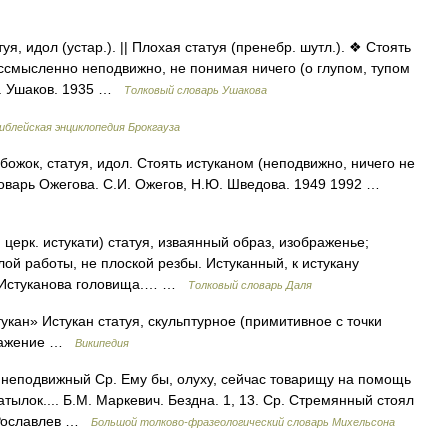
я, идол (устар.). || Плохая статуя (пренебр. шутл.). ❖ Стоять
бессмысленно неподвижно, не понимая ничего (о глупом, тупом
Н. Ушаков. 1935 …
Толковый словарь Ушакова
иблейская энциклопедия Брокгауза
ожок, статуя, идол. Стоять истуканом (неподвижно, ничего не
словарь Ожегова. С.И. Ожегов, Н.Ю. Шведова. 1949 1992 …
 церк. истукати) статуя, изваянный образ, изображенье;
лой работы, не плоской резбы. Истуканный, к истукану
. Истуканова головища.… …
Толковый словарь Даля
укан» Истукан статуя, скульптурное (примитивное с точки
бражение …
Википедия
, неподвижный Ср. Ему бы, олуху, сейчас товарищу на помощь
затылок.... Б.М. Маркевич. Бездна. 1, 13. Ср. Стремянный стоял
. Рославлев …
Большой толково-фразеологический словарь Михельсона