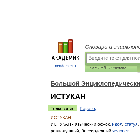
Словари и энциклоп
academic.ru
Большой Энциклопедический словарь
Большой Энциклопедически
ИСТУКАН
Толкование
Перевод
ИСТУКАН
ИСТУКАН
-
языческий
божок
,
идол
,
статуя
равнодушный
,
бессердечный
человек
.