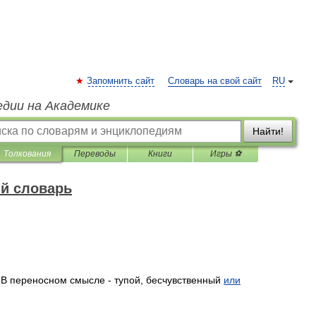
Запомнить сайт
Словарь на свой сайт
RU
едии на Академике
Найти!
Толкования
Переводы
Книги
Игры ⚽
й словарь
.
В
переносном
смысле
-
тупой
,
бесчувственный
или