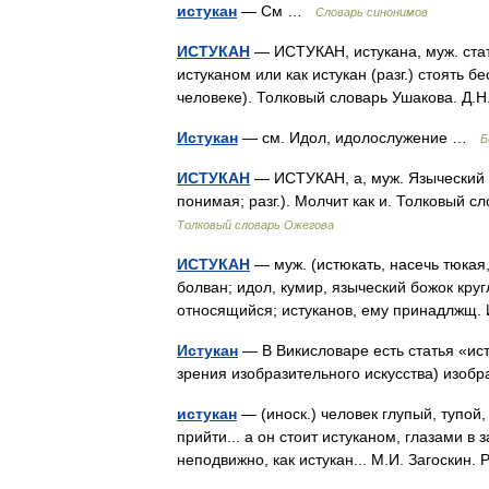
истукан
— См …
Словарь синонимов
ИСТУКАН
— ИСТУКАН, истукана, муж. стату
истуканом или как истукан (разг.) стоять 
человеке). Толковый словарь Ушакова. Д.
Истукан
— см. Идол, идолослужение …
Б
ИСТУКАН
— ИСТУКАН, а, муж. Языческий б
понимая; разг.). Молчит как и. Толковый 
Толковый словарь Ожегова
ИСТУКАН
— муж. (истюкать, насечь тюкая,
болван; идол, кумир, языческий божок круг
относящийся; истуканов, ему принадлжщ
Истукан
— В Викисловаре есть статья «ист
зрения изобразительного искусства) изо
истукан
— (иноск.) человек глупый, тупой
прийти... а он стоит истуканом, глазами в 
неподвижно, как истукан... М.И. Загоскин