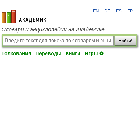
EN
DE
ES
FR
academic.ru
Словари и энциклопедии на Академике
Найти!
Толкования
Переводы
Книги
Игры ⚽