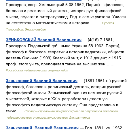
Проскуров, совр. Хмельницкий 5.08.1962, Париж) философ,
богослов и религиозный деятель, историк рус. философской
мысли, педагог и литературовед. Род. в семье учителя. Учился
на естественно математическом и историко… …
Русская
Философия. Энциклопедия
ЗЕНЬКОВСКИЙ Василий Васильевич
— [4(16) 7 1881,
Проскуров. Подольской губ., ныне Украина 58 1962, Париж],
философ и богослов, теоретик и историк педагогики, обществ.
деятель Окончил (1909) Киевский ун т, с 1912 доцент, с 1915
проф. этого ун та, преподавал также на высших жен… …
Российская педагогическая энциклопедия
Зеньковский Василий Васильевич
— (1881 1961 гг.) русский
философ, богослов и религиозный деятель, историк русской
философской мысли. Зеньковский один из немногих русский
мыслителей, которые в ХХ в. разработали целостную
философско педагогическую систему. Она представлена в
таких …
Словарь-справочник по философии для студентов лечебного,
педиатрического и стоматологического факультетов
Зеньковский, Василий Васильевич
— Род. 1881, ум. 1962.