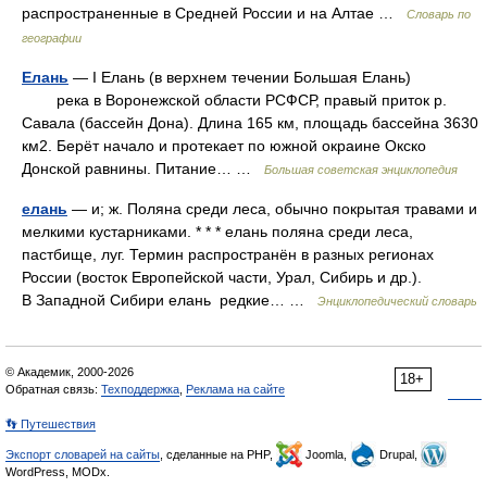
распространенные в Средней России и на Алтае …
Словарь по
географии
Елань
— I Елань (в верхнем течении Большая Елань)
река в Воронежской области РСФСР, правый приток р.
Савала (бассейн Дона). Длина 165 км, площадь бассейна 3630
км2. Берёт начало и протекает по южной окраине Окско
Донской равнины. Питание… …
Большая советская энциклопедия
елань
— и; ж. Поляна среди леса, обычно покрытая травами и
мелкими кустарниками. * * * елань поляна среди леса,
пастбище, луг. Термин распространён в разных регионах
России (восток Европейской части, Урал, Сибирь и др.).
В Западной Сибири елань редкие… …
Энциклопедический словарь
© Академик, 2000-2026
18+
Обратная связь:
Техподдержка
,
Реклама на сайте
👣 Путешествия
Экспорт словарей на сайты
, сделанные на PHP,
Joomla,
Drupal,
WordPress, MODx.