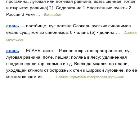
прогалина, луговая или полевая равнина; возвышенная, голая
и открытая равнина)[1]. Содержание 1 Населённые пункты 2
Россия 3 Реки …
Википедия
елань
— пастбище, луг, поляна Словарь русских синонимов.
елань сущ., кол во синонимов: 8 • алань (5) • долина …
Словарь
синонимов
елань
— ЕЛАНЬ, диал. – Ровное открытое пространство; луг,
луговая равнина: поле, пашня; поляна в лесу; удлиненная
впадина среди гор, холмов и т.д. Воевода мчался по елани,
уходящей клином от острожных стен к широкой луговине, по её
мягким коврам из… …
Словарь трилогии «Государева вотчина»