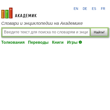
EN
DE
ES
FR
academic.ru
Словари и энциклопедии на Академике
Найти!
Толкования
Переводы
Книги
Игры ⚽