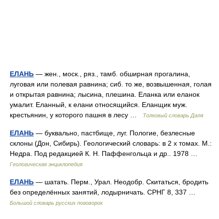
ЕЛАНЬ
— жен., моск., ряз., тамб. обширная прогалина,
луговая или полевая равнина; сиб. то же, возвышенная, голая
и открытая равнина; лысина, плешина. Еланка или еланок
умалит. Еланный, к елани относящийся. Еланщик муж.
крестьянин, у которого пашня в лесу …
Толковый словарь Даля
ЕЛАНЬ
— буквально, пастбище, луг. Пологие, безлесные
склоны (Дон, Сибирь). Геологический словарь: в 2 х томах. М.:
Недра. Под редакцией К. Н. Паффенгольца и др.. 1978 …
Геологическая энциклопедия
ЕЛАНЬ
— шатать. Перм., Урал. Неодобр. Скитаться, бродить
без определённых занятий, лодырничать. СРНГ 8, 337 …
Большой словарь русских поговорок