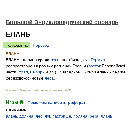
Большой Энциклопедический словарь
ЕЛАНЬ
Толкование
Перевод
ЕЛАНЬ
ЕЛАНЬ - поляна среди
леса
, пастбище,
луг
.
Термин
распространен в разных регионах России (
восток
Европейской
части,
Урал
,
Сибирь
и др.). В западной Сибири елань - редкие
березово-осиновые
леса
.
Большой Энциклопедический словарь
.
2000
.
Игры ⚽
Поможем написать реферат
Синонимы
:
алань
,
долина
,
лес
,
луг
,
пастбище
,
поляна
,
река
,
ялань