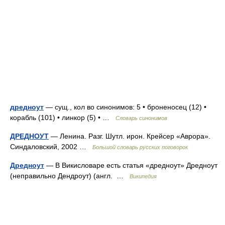
дредноут
— сущ., кол во синонимов: 5 • броненосец (12) •
корабль (101) • линкор (5) • …
Словарь синонимов
ДРЕДНОУТ
— Ленина. Разг. Шутл. ирон. Крейсер «Аврора».
Синдаловский, 2002 …
Большой словарь русских поговорок
Дредноут
— В Викисловаре есть статья «дредноут» Дредноут
(неправильно Дендроут) (англ. …
Википедия