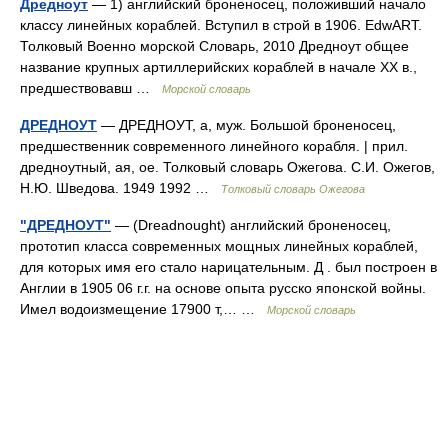
Дредноут
— 1) английский броненосец, положивший начало
классу линейных кораблей. Вступил в строй в 1906. EdwART.
Толковый Военно морской Словарь, 2010 Дредноут общее
название крупных артиллерийских кораблей в начале XX в.,
предшествовавш …
Морской словарь
ДРЕДНОУТ
— ДРЕДНОУТ, а, муж. Большой броненосец,
предшественник современного линейного корабля. | прил.
дредноутный, ая, ое. Толковый словарь Ожегова. С.И. Ожегов,
Н.Ю. Шведова. 1949 1992 …
Толковый словарь Ожегова
"ДРЕДНОУТ"
— (Dreadnought) английский броненосец,
прототип класса современных мощных линейных кораблей,
для которых имя его стало нарицательным. Д . был построен в
Англии в 1905 06 г.г. на основе опыта русско японской войны.
Имел водоизмещение 17900 т,… …
Морской словарь