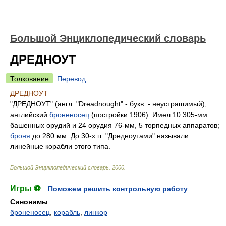
Большой Энциклопедический словарь
ДРЕДНОУТ
Толкование
Перевод
ДРЕДНОУТ
"ДРЕДНОУТ" (англ. "Dreadnought" - букв. - неустрашимый),
английский
броненосец
(постройки 1906). Имел 10 305-мм
башенных орудий и 24 орудия 76-мм, 5 торпедных аппаратов;
броня
до 280 мм. До 30-х гг. "Дредноутами" называли
линейные корабли этого типа.
Большой Энциклопедический словарь
.
2000
.
Игры ⚽
Поможем решить контрольную работу
Синонимы
:
броненосец
,
корабль
,
линкор