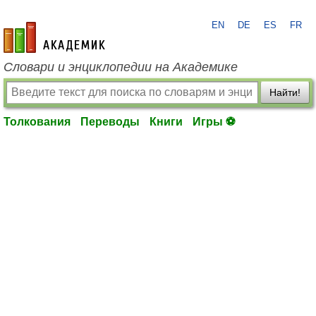
EN
DE
ES
FR
academic.ru
Словари и энциклопедии на Академике
Найти!
Толкования
Переводы
Книги
Игры ⚽