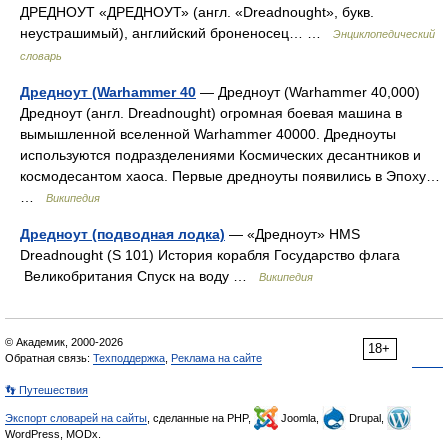
ДРЕДНОУТ «ДРЕДНОУТ» (англ. «Dreadnought», букв.
неустрашимый), английский броненосец… …
Энциклопедический
словарь
Дредноут (Warhammer 40
— Дредноут (Warhammer 40,000)
Дредноут (англ. Dreadnought) огромная боевая машина в
вымышленной вселенной Warhammer 40000. Дредноуты
используются подразделениями Космических десантников и
космодесантом хаоса. Первые дредноуты появились в Эпоху…
…
Википедия
Дредноут (подводная лодка)
— «Дредноут» HMS
Dreadnought (S 101) История корабля Государство флага
Великобритания Спуск на воду …
Википедия
© Академик, 2000-2026
18+
Обратная связь:
Техподдержка
,
Реклама на сайте
👣 Путешествия
Экспорт словарей на сайты
, сделанные на PHP,
Joomla,
Drupal,
WordPress, MODx.