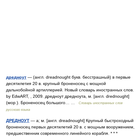
дредноут
— (англ. dreadnought букв. бесстрашный) в первые
десятилетия 20 в. крупный броненосец с мощной
дальнобойной артиллерией. Новый словарь иностранных слов.
by EdwART, , 2009. дредноут дредноута, м. [англ. drednought]
(мор.). Броненосец большого… …
Словарь иностранных слов
русского языка
ДРЕДНОУТ
— а; м. [англ. dreadnought] Крупный быстроходный
броненосец первых десятилетий 20 в. с мощным вооружением,
предшественник современного линейного корабля. * * *