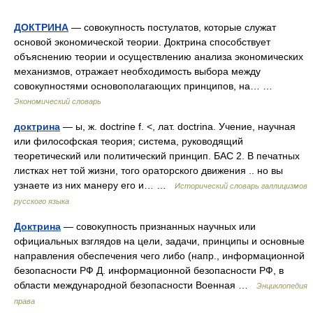
ДОКТРИНА
— совокупность постулатов, которые служат
основой экономической теории. Доктрина способствует
объяснению теории и осуществлению анализа экономических
механизмов, отражает необходимость выбора между
совокупностями основополагающих принципов, на… …
Экономический словарь
доктрина
— ы, ж. doctrine f. <, лат. doctrina. Учение, научная
или философская теория; система, руководящий
теоретический или политический принцип. БАС 2. В печатных
листках нет той жизни, того ораторского движения .. но вы
узнаете из них манеру его и… …
Исторический словарь галлицизмов
русского языка
Доктрина
— совокупность признанных научных или
официальных взглядов на цели, задачи, принципы и основные
направления обеспечения чего либо (напр., информационной
безопасности РФ Д. информационной безопасности РФ, в
области международной безопасности Военная …
Энциклопедия
права