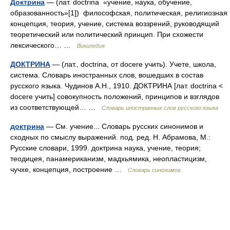
Доктрина
— (лат. doctrina «учение, наука, обучение,
образованность»[1]) философская, политическая, религиозная
концепция, теория, учение, система воззрений, руководящий
теоретический или политический принцип. При схожести
лексического… …
Википедия
ДОКТРИНА
— (лат., doctrina, от docere учить). Учете, школа,
система. Словарь иностранных слов, вошедших в состав
русского языка. Чудинов А.Н., 1910. ДОКТРИНА [лат. doctrina <
docere учить] совокупность положений, принципов и взглядов
из соответствующей… …
Словарь иностранных слов русского языка
доктрина
— См. учение... Словарь русских синонимов и
сходных по смыслу выражений. под. ред. Н. Абрамова, М.:
Русские словари, 1999. доктрина наука, учение, теория;
теодицея, панамериканизм, мадхьямика, неопластицизм,
чучхе, концепция, построение …
Словарь синонимов