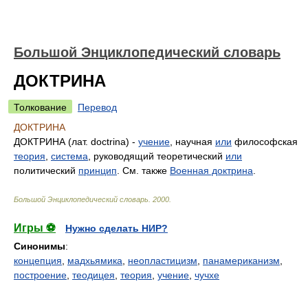
Большой Энциклопедический словарь
ДОКТРИНА
Толкование
Перевод
ДОКТРИНА
ДОКТРИНА (лат. doctrina) -
учение
, научная
или
философская
теория
,
система
, руководящий теоретический
или
политический
принцип
. См. также
Военная доктрина
.
Большой Энциклопедический словарь
.
2000
.
Игры ⚽
Нужно сделать НИР?
Синонимы
:
концепция
,
мадхьямика
,
неопластицизм
,
панамериканизм
,
построение
,
теодицея
,
теория
,
учение
,
чучхе