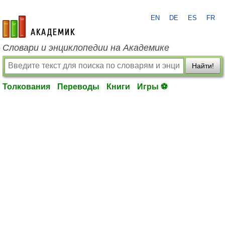
EN
DE
ES
FR
academic.ru
Словари и энциклопедии на Академике
Найти!
Толкования
Переводы
Книги
Игры ⚽