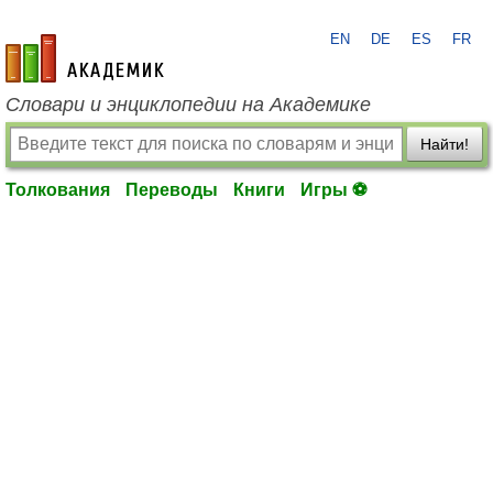
EN
DE
ES
FR
academic.ru
Словари и энциклопедии на Академике
Найти!
Толкования
Переводы
Книги
Игры ⚽