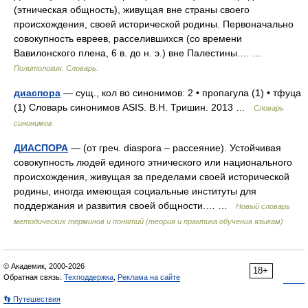
(этническая общность), живущая вне страны своего
происхождения, своей исторической родины. Первоначально
совокупность евреев, расселившихся (со времени
Вавилонского плена, 6 в. до н. э.) вне Палестины.… …
Политология. Словарь.
диаспора
— сущ., кол во синонимов: 2 • пропагула (1) • тфуца
(1) Словарь синонимов ASIS. В.Н. Тришин. 2013 …
Словарь
синонимов
ДИАСПОРА
— (от греч. diaspora – рассеяние). Устойчивая
совокупность людей единого этнического или национального
происхождения, живущая за пределами своей исторической
родины, иногда имеющая социальные институты для
поддержания и развития своей общности.… …
Новый словарь
методических терминов и понятий (теория и практика обучения языкам)
© Академик, 2000-2026
18+
Обратная связь:
Техподдержка
,
Реклама на сайте
👣 Путешествия