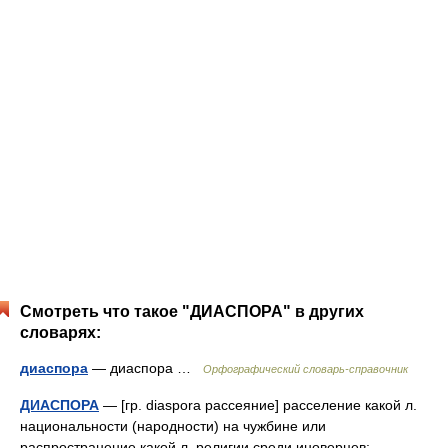
Смотреть что такое "ДИАСПОРА" в других
словарях:
диаспора
— диаспора …
Орфографический словарь-справочник
ДИАСПОРА
— [гр. diaspora рассеяние] расселение какой л.
национальности (народности) на чужбине или
распространение какой л. религии среди иноверцев;